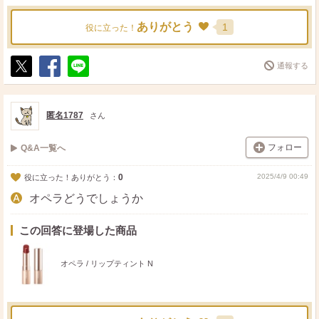
ありがとう
1
役に立った！
通報する
ポ
シ
送
ス
ェ
る
ト
ア
匿名1787
さん
フォロー
Q&A一覧へ
0
2025/4/9 00:49
役に立った！ありがとう：
オペラどうでしょうか
この回答に登場した商品
オペラ / リップティント N