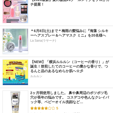
チ提案！
＊6月8日(土)まで＊梅雨の髪悩みに『海藻 シルキ
ーヘアスプレー＆ヘアマスク ミニ』を20名様へ
La Sana(ラサーナ)
【NEW】「横浜ルルルン（コーヒーの香り）」が
誕生！焙煎したてのコーヒーの豊かな香りで、つ
るんと品のあるなめらか肌へ☆彡
ルルルン
2ヶ月弱使用しました。 鼻や鼻周辺のポツポツ毛
穴が長年の悩みです。 コスデコや色んなクレイパ
ック等、ベビーオイル洗顔など…
5