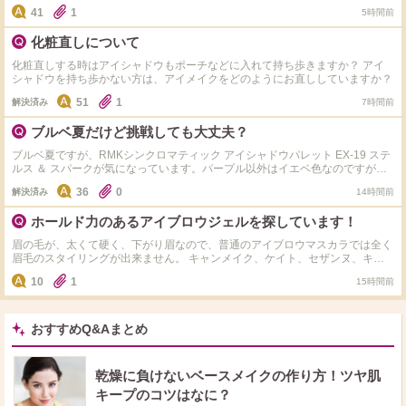
41
1
5時間前
化粧直しについて
化粧直しする時はアイシャドウもポーチなどに入れて持ち歩きますか？ アイ
シャドウを持ち歩かない方は、アイメイクをどのようにお直ししていますか？
51
1
解決済み
7時間前
ブルベ夏だけど挑戦しても大丈夫？
ブルベ夏ですが、RMKシンクロマティック アイシャドウパレット EX-19 ステ
ルス ＆ スパークが気になっています。パープル以外はイエベ色なのですが、
タッチアップしてもらったら、似合わないことはありませんでした。 でも、
36
0
解決済み
14時間前
迷っています。 やっぱり肌がくすんで見えるかなーと思ったり。 最近ブルベ
夏用の似たようなアイシャドウばかりで何だか変化が欲しくもあります。 パ
ホールド力のあるアイブロウジェルを探しています！
ーソナルカラーに囚われずに挑戦したら、やっぱり失敗しますか？
眉の毛が、太くて硬く、下がり眉なので、普通のアイブロウマスカラでは全く
眉毛のスタイリングが出来ません。 キャンメイク、ケイト、セザンヌ、キス
ミー等々、使用して来ましたが、どれも全く眉毛が上がりません、、、、。
10
1
15時間前
キャンメイクのクイックラッシュカーラーがまつげカールキープ力があるの
で、それを眉毛にも使用したことがあるのですがダメでした、、、。 また、
ブラシに水を付けて、ゴシゴシして使う缶入りのアイブロウソープも使用しま
したが、使い方がダメなのか、全くでした、、、、。 度々サロンでパーマを
おすすめQ&Aまとめ
かけて貰っていましたが、お高いので、何か良いアイテムは無いかと探してい
ます。 通販でも実店舗でも構いませんので、（出来ればサロンオンリーでは
無いもの）どなたかご存知の方がいらっしゃいましたら、ぜひ教えてくださ
乾燥に負けないベースメイクの作り方！ツヤ肌
い！！ 宜しくお願い致します！！
キープのコツはなに？