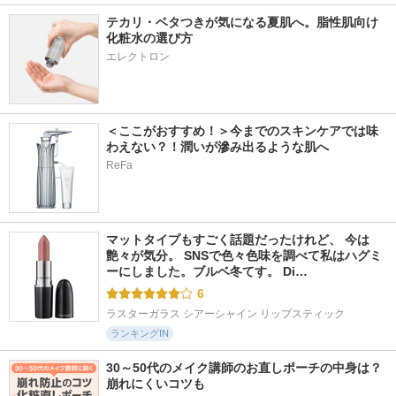
テカリ・ベタつきが気になる夏肌へ。脂性肌向け
化粧水の選び方
エレクトロン
＜ここがおすすめ！＞今までのスキンケアでは味
わえない？！潤いが滲み出るような肌へ
ReFa
マットタイプもすごく話題だったけれど、 今は
艶々が気分。 SNSで色々色味を調べて私はハグミ
ーにしました。ブルベ冬てす。 Di…
6
ラスターガラス シアーシャイン リップスティック
ランキングIN
30～50代のメイク講師のお直しポーチの中身は？
崩れにくいコツも