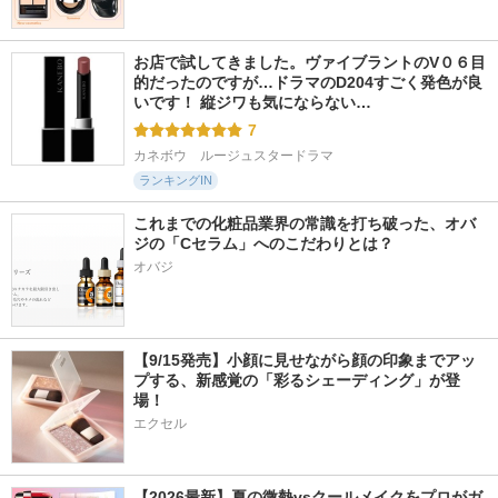
お店で試してきました。ヴァイブラントのV０６目
的だったのですが…ドラマのD204すごく発色が良
いです！ 縦ジワも気にならない…
7
カネボウ　ルージュスタードラマ
ランキングIN
これまでの化粧品業界の常識を打ち破った、オバ
ジの「Cセラム」へのこだわりとは？
オバジ
【9/15発売】小顔に見せながら顔の印象までアッ
プする、新感覚の「彩るシェーディング」が登
場！
エクセル
【2026最新】夏の微熱vsクールメイクをプロがガ