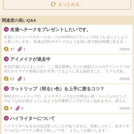
もっとみる…
関連度の高いQ&A
友達へチークをプレゼントしたいです。
友達にクリニークのチークポップかNARSのブラッシュNをプレゼントしよう
と思っています。 友達はVDLのチークのような淡い色で肌が綺麗に見えるチ
ークが好きな子です。 上の二つならどちらの方が良いでしょうか？ またプレ
37
1
2時間前
ゼントにオススメのコスメ（5000円以下）がありましたら教えて頂きたいで
す。 よろしくお願いいたします。
アイメイクが迷走中
先日27歳になりましたが、ここ最近愛用していた韓国コスメのアイシャドウが
何だかイマイチ色味が合わず浮いてるように見え始めました。 ラメも大粒だ
とギラギラしすぎるし、マットだとくすんで見える…… アイラインもマット
23
1
3時間前
ブラックで引いてたラインが徐々に何だかしっくり来ないようなそんな感覚で
す（т-т） そろそろ年齢的にもコスメ全体の総入れ替え時期が来てしまったよ
マットリップ（明るい色）を上手に塗るコツ？
うです。 皆様おすすめのアイライナー、アイシャドウを教えていただけたら
嬉しいです。 イエベ春/骨スト/顔タイプがアクティブキュートです！ よろしく
MACのマットリップの、ピーチストックなどの明るい色・ベージュやピンク
お願いいたします（т-т）
のような白が混ざっているような不透明リップがうまくぬれません。皆さんぱ
ぱっと塗ってきれいに発色しますか？ 自分は元の唇が赤いのと、皮むけ・た
9
0
3時間前
てじわが出やすいこともあって、ぱぱっと塗ると透けてムラになったり、透け
ないようにたっぷりぬると皮や皺にたまってムラになります。 MACのリップ
ハイライターについて
下地を使ってもあんまり変わらない…。 同じようなお悩みの方、解決した方
いらっしゃいますか？
ハイライターなるものほぼ使ったことがありません。失敗しづらく、あまりギ
ラつかないアイテム教えて欲しいです。 よろしくお願いします！