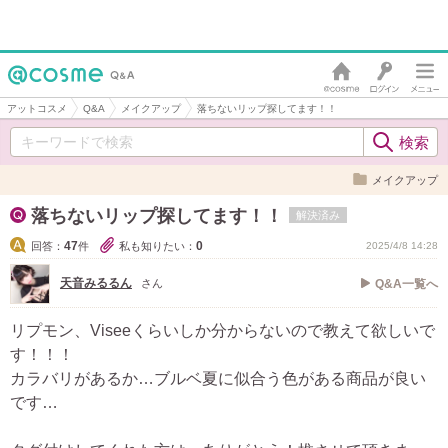
アットコスメ
Q&A
メイクアップ
落ちないリップ探してます！！
メイクアップ
落ちないリップ探してます！！
解決済み
47
0
回答：
件
私も知りたい：
2025/4/8 14:28
天音みるるん
さん
Q&A一覧へ
リプモン、Viseeくらいしか分からないので教えて欲しいで
す！！！
カラバリがあるか…ブルベ夏に似合う色がある商品が良い
です…