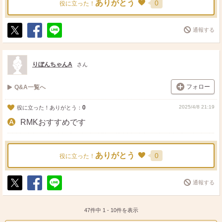
ありがとう
0
役に立った！
通報する
ポ
シ
送
ス
ェ
る
ト
ア
りぼんちゃんA
さん
フォロー
Q&A一覧へ
0
2025/4/8 21:19
役に立った！ありがとう：
RMKおすすめです
ありがとう
0
役に立った！
通報する
ポ
シ
送
ス
ェ
る
ト
ア
47件中
1
-
10
件を表示