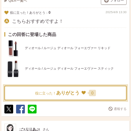
フォロー
Q&A一覧へ
0
2025/4/9 13:30
役に立った！ありがとう：
こちらおすすめですよ！
この回答に登場した商品
ディオール / ルージュ ディオール フォーエヴァー リキッド
ディオール / ルージュ ディオール フォーエヴァー スティック
ありがとう
0
役に立った！
通報する
ポ
シ
送
ス
ェ
る
ト
ア
･:*+りりあ.:+
さん