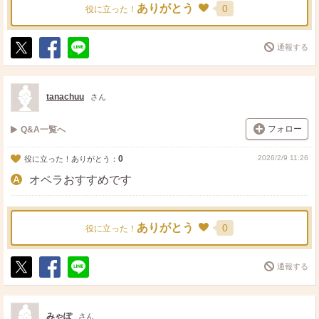
ありがとう
0
役に立った！
通報する
ポ
シ
送
ス
ェ
る
ト
ア
tanachuu
さん
フォロー
Q&A一覧へ
0
2026/2/9 11:26
役に立った！ありがとう：
オペラおすすめです
ありがとう
0
役に立った！
通報する
ポ
シ
送
ス
ェ
る
ト
ア
みゃぽ
さん