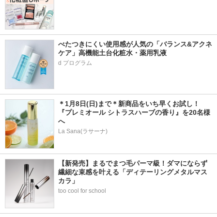
べたつきにくい使用感が人気の「バランス&アクネ
ケア」高機能土台化粧水・薬用乳液
＊1月8日(日)まで＊新商品をいち早くお試し！
『プレミオール シトラスハーブの香り』を20名様
へ
La Sana(ラサーナ)
【新発売】まるでまつ毛パーマ級！ダマにならず
繊細な束感を叶える「ディテーリングメタルマス
カラ」
too cool for school