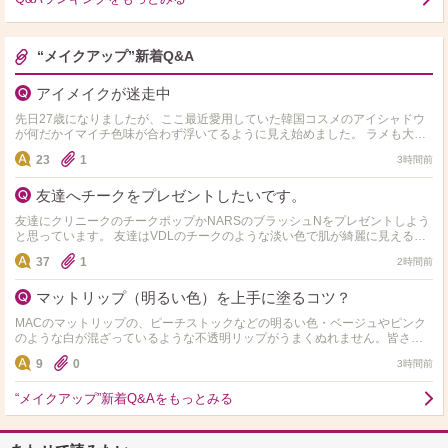
“メイクアップ”新着Q&A
アイメイクが迷走中
先日27歳になりましたが、ここ最近愛用していた韓国コスメのアイシャドウ
が何だかイマイチ色味が合わず浮いてるように見え始めました。 ラメも大粒
だとギラギラしすぎるし、マットだとくすんで見える……
23
1
3時間前
友達へチークをプレゼントしたいです。
友達にクリニークのチークポップかNARSのブラッシュNをプレゼントしよう
と思っています。 友達はVDLのチークのような淡い色で肌が綺麗に見えるチ
ークが好きな子です。 上の二つならどちらの方が良…
37
1
2時間前
マットリップ（明るい色）を上手に塗るコツ？
MACのマットリップの、ピーチストックなどの明るい色・ベージュやピンク
のような白が混ざっているような不透明リップがうまくぬれません。皆さん
ぱぱっと塗ってきれいに発色しますか？ 自分は元の唇が…
9
0
3時間前
“メイクアップ”新着Q&Aをもっとみる