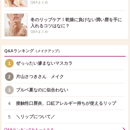
Q&Aまとめ
冬のリップケア！乾燥に負けない潤い唇を手に
入れるコツはなに？
Q&Aまとめ
Q&Aランキング
（メイクアップ）
ぜっったい滲まないマスカラ
1
片山さつきさん メイク
2
ブルベ夏なのに似合わない
3
接触性口唇炎、口紅アレルギー持ちが使えるリップ
4
＼リップについて／
5
Q&Aランキングをもっとみる