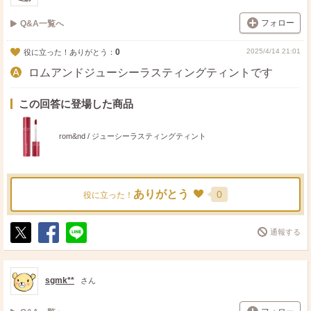
フォロー
Q&A一覧へ
0
2025/4/14 21:01
役に立った！ありがとう：
ロムアンドジューシーラスティングティントです
この回答に登場した商品
rom&nd / ジューシーラスティングティント
ありがとう
0
役に立った！
通報する
ポ
シ
送
ス
ェ
る
ト
ア
sgmk**
さん