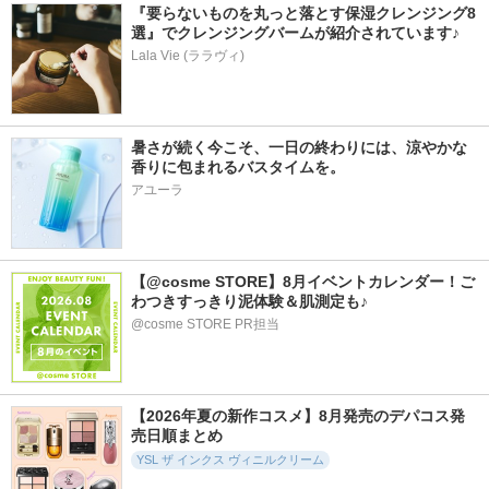
『要らないものを丸っと落とす保湿クレンジング8
選』でクレンジングバームが紹介されています♪
Lala Vie (ララヴィ)
暑さが続く今こそ、一日の終わりには、涼やかな
香りに包まれるバスタイムを。
アユーラ
【@cosme STORE】8月イベントカレンダー！ご
わつきすっきり泥体験＆肌測定も♪
@cosme STORE PR担当
【2026年夏の新作コスメ】8月発売のデパコス発
売日順まとめ
YSL ザ インクス ヴィニルクリーム