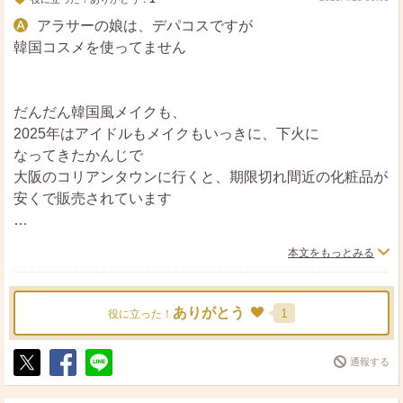
アラサーの娘は、デパコスですが
韓国コスメを使ってません
だんだん韓国風メイクも、
2025年はアイドルもメイクもいっきに、下火に
なってきたかんじで
大阪のコリアンタウンに行くと、期限切れ間近の化粧品が
安くで販売されています
それから
本文をもっとみる
韓国アイドルも日本のアイドルも
デパコスや、ハイブランドのアンバサダーなのと
ありがとう
1
役に立った！
メイクアップアーティストが
オリジナルブランドをだしてるのは
通報する
完全に別だと思います
ポ
シ
送
ス
ェ
る