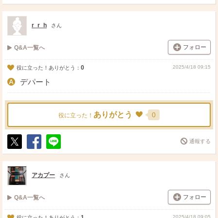
ポ
シ
送
ス
ェ
る
ト
ア
r_r_h
さん
フォロー
Q&A一覧へ
0
2025/4/18 09:15
役に立った！ありがとう：
デパート
ありがとう
0
役に立った！
通報する
ポ
シ
送
ス
ェ
る
ト
ア
アカプー
さん
フォロー
Q&A一覧へ
1
2025/4/18 09:05
役に立った！ありがとう：