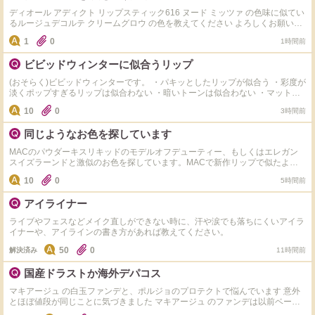
ディオール アディクト リップスティック616 ヌード ミッツァ の色味に似てい
るルージュデコルテ クリームグロウ の色を教えてください よろしくお願いし
ます！
1
0
1時間前
ビビッドウィンターに似合うリップ
(おそらく)ビビッドウィンターです。 ・パキッとしたリップが似合う ・彩度が
淡くポップすぎるリップは似合わない ・暗いトーンは似合わない ・マットで
のっぺり重たいものよりも透け感があり立体感があるリップのほうが好き ・
10
0
3時間前
最近はピンク系が好き ビビッドウィンターにおすすめのリップを、カラーと
ともに教えていただけると嬉しいです！
同じようなお色を探しています
MACのパウダーキスリキッドのモデルオフデューティー、もしくはエレガン
スイズラーンドと激似のお色を探しています。MACで新作リップで似たよう
なお色を店頭でご紹介いただき購入したのですが微妙に違っておりました。
10
0
5時間前
MACのマットリップが大好きなのですが、他社さまのマット経験が無いの
で、もしかして似たテクスチャーでお色が合えば試してみたいです。是非ご教
アイライナー
示いただけますでしょうか。よろしくお願いいたします。
ライブやフェスなどメイク直しができない時に、汗や涙でも落ちにくいアイラ
イナーや、アイラインの書き方があれば教えてください。
50
0
解決済み
11時間前
国産ドラストか海外デパコス
マキアージュ の白玉ファンデと、ポルジョのプロテクトで悩んでいます 意外
とほぼ値段が同じことに気づきました マキアージュ のファンデは以前ベージ
ュの方を買ったことがあり、手でテキトーに塗ると鼻や頬に毛穴落ちするなと