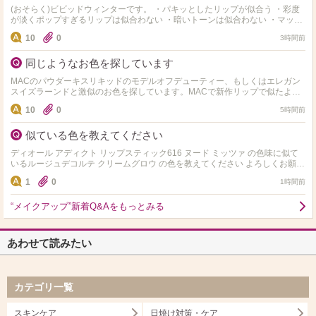
(おそらく)ビビッドウィンターです。 ・パキッとしたリップが似合う ・彩度
が淡くポップすぎるリップは似合わない ・暗いトーンは似合わない ・マット
でのっぺり重たいものよりも透け感があり立体…
10
0
3時間前
同じようなお色を探しています
MACのパウダーキスリキッドのモデルオフデューティー、もしくはエレガン
スイズラーンドと激似のお色を探しています。MACで新作リップで似たよう
なお色を店頭でご紹介いただき購入したのですが微妙に違って…
10
0
5時間前
似ている色を教えてください
ディオール アディクト リップスティック616 ヌード ミッツァ の色味に似て
いるルージュデコルテ クリームグロウ の色を教えてください よろしくお願い
します！
1
0
1時間前
“メイクアップ”新着Q&Aをもっとみる
あわせて読みたい
カテゴリ一覧
スキンケア
日焼け対策・ケア