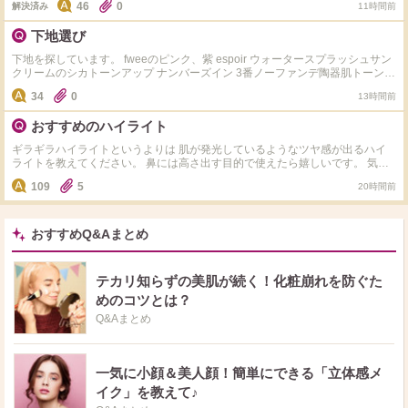
46
0
解決済み
11時間前
いう感じがありました ポルジョは店頭でBAさんが試させてくれたのは手の甲
だったので、キレイですが実際に顔に塗るとどうなのかな？と思っています
下地選び
下地を探しています。 fweeのピンク、紫 espoir ウォータースプラッシュサン
クリームのシカトーンアップ ナンバーズイン 3番ノーファンデ陶器肌トーンア
ップUVクリームEX の下地の中で ①乾燥しない ②皮脂崩れもしにくい ③(こっ
34
0
13時間前
くりした重いテクスチャのは苦手なので)伸びがよく、軽い着け心地 に1番当て
はまる下地はどれですか？ 乾燥せずに皮脂崩れもしにくく崩れ方が綺麗な下
おすすめのハイライト
地を探してます。 また、重いテクスチャだと伸ばす時にムラになったり時間
がかかるのでサッと伸ばせるのがいいです どなたか教えてください！
ギラギラハイライトというよりは 肌が発光しているようなツヤ感が出るハイ
ライトを教えてください。 鼻には高さ出す目的で使えたら嬉しいです。 気に
なってるのは以下の4つです。 ・Dior ディオールスキン フォーエヴァー グロ
109
5
20時間前
ウ マキシマイザー ・Dior ディオールスキン フォーエヴァー グロウ マキシマ
イザー ・Diorバックステージ グロウ マキシマイザー パレット ・NARSライト
リフレクティング ルミナイジングスティック ・
おすすめQ&Aまとめ
テカリ知らずの美肌が続く！化粧崩れを防ぐた
めのコツとは？
Q&Aまとめ
一気に小顔＆美人顔！簡単にできる「立体感メ
イク」を教えて♪