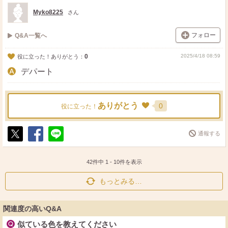
ト
ア
デパコスは、対面でカウンセリングも
Myko8225
さん
してくれますから、人件費もかかってます。
パッケージも、デザインが、美しいものや
フォロー
Q&A一覧へ
可愛いものがたくさんです。
0
2025/4/18 08:59
役に立った！ありがとう：
デパート
ありがとう
0
役に立った！
通報する
ポ
シ
送
ス
ェ
る
ト
ア
42件中
1
-
10
件を表示
もっとみる…
関連度の高いQ&A
似ている色を教えてください