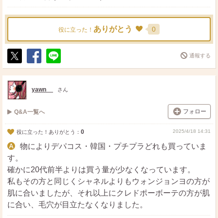
ありがとう
0
役に立った！
通報する
ポ
シ
送
ス
ェ
る
ト
ア
yawn__
さん
フォロー
Q&A一覧へ
0
2025/4/18 14:31
役に立った！ありがとう：
物によりデパコス・韓国・プチプラどれも買っていま
す。
確かに20代前半よりは買う量が少なくなっています。
私もその方と同じくシャネルよりもウォンジョンヨの方が
肌に合いましたが、それ以上にクレドポーボーテの方が肌
に合い、毛穴が目立たなくなりました。