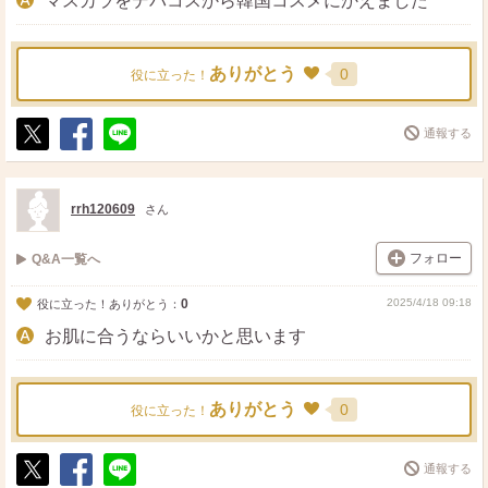
マスカラをデパコスから韓国コスメにかえました
ありがとう
0
役に立った！
通報する
ポ
シ
送
ス
ェ
る
ト
ア
rrh120609
さん
フォロー
Q&A一覧へ
0
2025/4/18 09:18
役に立った！ありがとう：
お肌に合うならいいかと思います
ありがとう
0
役に立った！
通報する