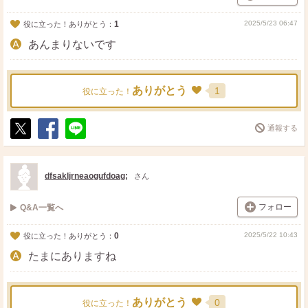
1
2025/5/23 06:47
役に立った！ありがとう：
あんまりないです
ありがとう
1
役に立った！
通報する
ポ
シ
送
ス
ェ
る
ト
ア
dfsakljrneaogufdoag;
さん
フォロー
Q&A一覧へ
0
2025/5/22 10:43
役に立った！ありがとう：
たまにありますね
ありがとう
0
役に立った！