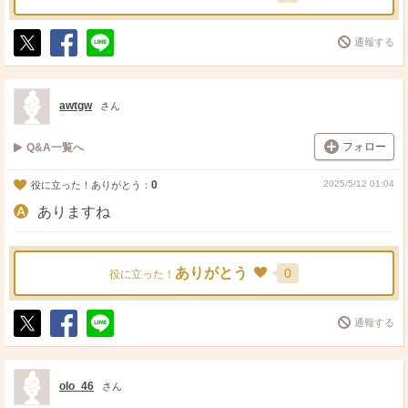
通報する
ポ
シ
送
ス
ェ
る
ト
ア
awtgw
さん
フォロー
Q&A一覧へ
0
2025/5/12 01:04
役に立った！ありがとう：
ありますね
ありがとう
0
役に立った！
通報する
ポ
シ
送
ス
ェ
る
ト
ア
olo_46
さん