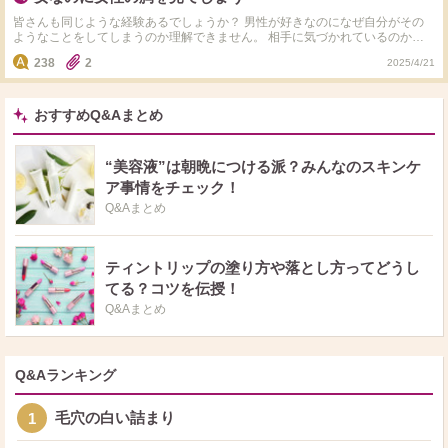
皆さんも同じような経験あるでしょうか？ 男性が好きなのになぜ自分がその
ようなことをしてしまうのか理解できません。 相手に気づかれているのか、
どう思われているか不安です
238
2
2025/4/21
おすすめQ&Aまとめ
“美容液”は朝晩につける派？みんなのスキンケ
ア事情をチェック！
Q&Aまとめ
ティントリップの塗り方や落とし方ってどうし
てる？コツを伝授！
Q&Aまとめ
Q&Aランキング
毛穴の白い詰まり
1