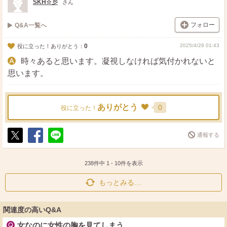
SKH☆彡
さん
フォロー
Q&A一覧へ
0
2025/4/28 01:43
役に立った！ありがとう：
時々あると思います。凝視しなければ気付かれないと
思います。
ありがとう
0
役に立った！
通報する
ポ
シ
送
ス
ェ
る
ト
ア
238件中
1
-
10
件を表示
もっとみる…
関連度の高いQ&A
女なのに女性の胸を見てしまう