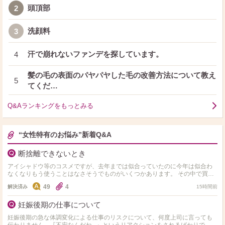
頭頂部
2
洗顔料
3
汗で崩れないファンデを探しています。
4
髪の毛の表面のパヤパヤした毛の改善方法について教え
5
てくだ…
Q&Aランキングをもっとみる
“女性特有のお悩み”新着Q&A
断捨離できないとき
アイシャドウ等のコスメですが、去年までは似合っていたのに今年は似合わ
なくなりもう使うことはなさそうでものがいくつかあります。 その中で買う
のが大変だったものや凄く気に入っていたものはどうしても断…
49
4
解決済み
15時間前
妊娠後期の仕事について
妊娠後期の急な体調変化による仕事のリスクについて、何度上司に言っても