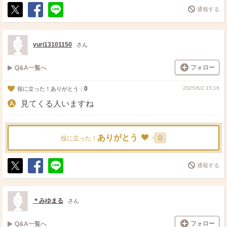
通報する
ポ
シ
送
ス
ェ
る
ト
ア
yuri13101150
さん
フォロー
Q&A一覧へ
0
2025/6/2 15:16
役に立った！ありがとう：
見てくる人いますね
ありがとう
0
役に立った！
通報する
ポ
シ
送
ス
ェ
る
ト
ア
＊みゆまる
さん
フォロー
Q&A一覧へ