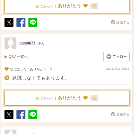
ありがとう
0
役に立った！
通報する
ポ
シ
送
ス
ェ
る
ト
ア
nnm0673
さん
フォロー
Q&A一覧へ
0
2025/4/28 10:35
役に立った！ありがとう：
意識しなくてもあります。
ありがとう
0
役に立った！
通報する
ポ
シ
送
ス
ェ
る
ト
ア