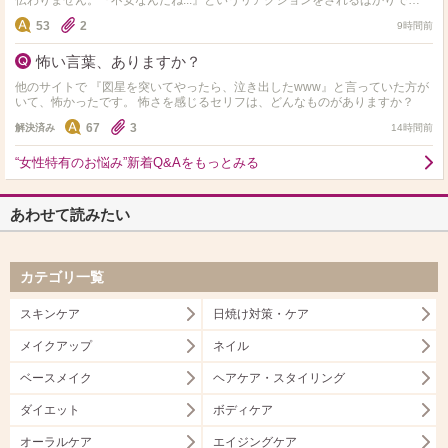
伝わりません。『不安なんだね...』というリアクションをされるばかりで
す。。。 現在は妊娠中期で、法定通り34週から産休取…
53
2
9時間前
怖い言葉、ありますか？
他のサイトで 『図星を突いてやったら、泣き出したwww』と言っていた方が
いて、怖かったです。 怖さを感じるセリフは、どんなものがありますか？
67
3
解決済み
14時間前
“女性特有のお悩み”新着Q&Aをもっとみる
あわせて読みたい
カテゴリ一覧
スキンケア
日焼け対策・ケア
メイクアップ
ネイル
ベースメイク
ヘアケア・スタイリング
ダイエット
ボディケア
オーラルケア
エイジングケア