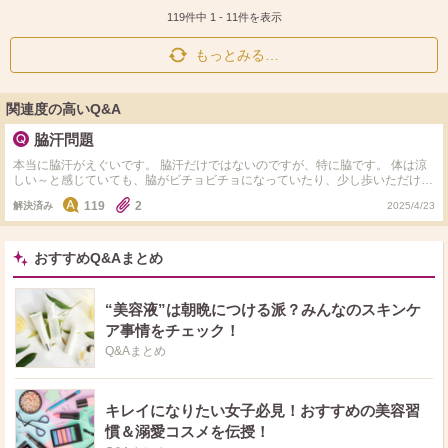
ス
ェ
る
ト
ア
119件中
1
-
11
件を表示
もっとみる…
関連度の高いQ&A
脇汗問題
本当に脇汗がえぐいです。 脇汗だけではないのですが、特に脇です。 体は涼
しい～と感じていても、脇がビチョビチョになっていたり、少し歩いただけで
汗がすごい出ます。多汗症ですかね？ 黒、白以外の服を着るのが怖くて着れ
119
2
解決済み
2025/4/23
ないです。 なにかおすすめのグッズはありますか？？ 多汗症の場合治療して
効果あった方いますか？？メリットデメリット、治療の料金はどのくらいだっ
たか教えてください！！
おすすめQ&Aまとめ
“美容液”は朝晩につける派？みんなのスキンケ
ア事情をチェック！
Q&Aまとめ
キレイになりたい女子必見！おすすめの美容習
慣＆溺愛コスメを伝授！