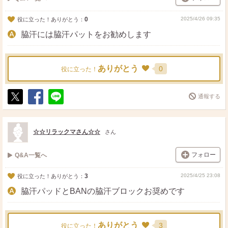
0
2025/4/26 09:35
役に立った！ありがとう：
脇汗には脇汗パットをお勧めします
ありがとう
0
役に立った！
通報する
ポ
シ
送
ス
ェ
る
ト
ア
☆☆リラックマさん☆☆
さん
フォロー
Q&A一覧へ
3
2025/4/25 23:08
役に立った！ありがとう：
脇汗パッドとBANの脇汗ブロックお奨めです
ありがとう
3
役に立った！