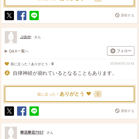
通報する
ポ
シ
送
ス
ェ
る
ト
ア
ぷおか
さん
フォロー
Q&A一覧へ
0
2025/4/25 22:42
役に立った！ありがとう：
自律神経が崩れているとなることもあります。
ありがとう
0
役に立った！
通報する
ポ
シ
送
ス
ェ
る
ト
ア
華花華花7557
さん