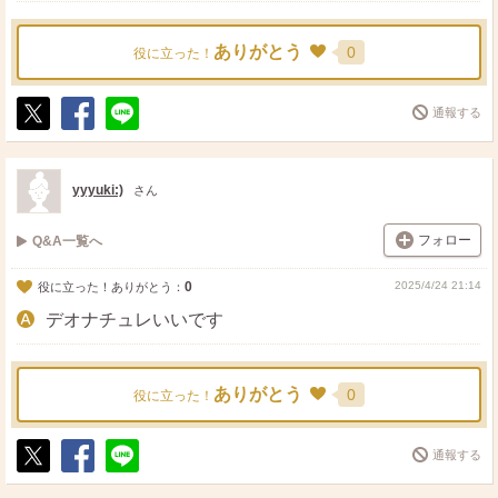
ありがとう
0
役に立った！
通報する
ポ
シ
送
ス
ェ
る
ト
ア
yyyuki:)
さん
フォロー
Q&A一覧へ
0
2025/4/24 21:14
役に立った！ありがとう：
デオナチュレいいです
ありがとう
0
役に立った！
通報する
ポ
シ
送