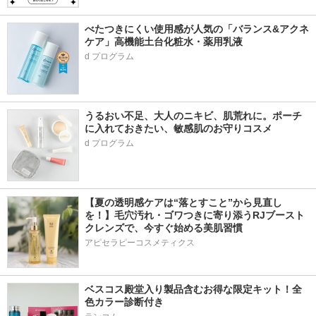
べたつきにくい使用感が人気の「バランス&アクネ
ケア」高機能土台化粧水・薬用乳液
うるおい不足、大人のニキビ、肌荒れに。ポーチ
に入れておきたい、敏感肌のお守りコスメ
d プログラム
【夏の透明感ケアは“落とすこと”から見直し
を！】毛穴汚れ・ゴワつきに寄り添うRJブースト
クレンズで、今すぐ始める美肌習慣
アピセラピーコスメティクス
ベスコス殿堂入り製品含むお得な限定キット！全
色カラー診断付き