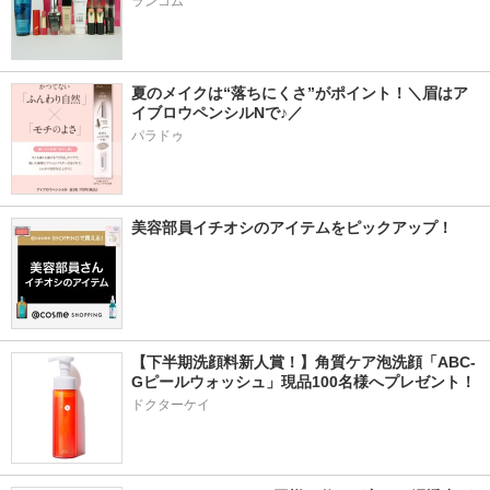
ランコム
夏のメイクは“落ちにくさ”がポイント！＼眉はア
イブロウペンシルNで♪／
パラドゥ
美容部員イチオシのアイテムをピックアップ！
【下半期洗顔料新人賞！】角質ケア泡洗顔「ABC-
Gピールウォッシュ」現品100名様へプレゼント！
ドクターケイ