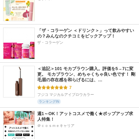
「ザ・コラーゲン ＜ドリンク＞」って飲みやすい
の？みんなのクチコミをピックアップ！
ザ・コラーゲン
＜追記＞101 モカブラウン購入。評価を5→7に変
更。 モカブラウン、めちゃくちゃ良い色です！ 剛
毛眉の存在感を和らげるには、…
7
フジコ マジカルアイブロウカラー
ランキングIN
週1～OK！アットコスメで働く★ポップアップ求
人特集！
＠ｃｏｓｍｅキャリア