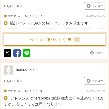
フォロー
Q&A一覧へ
2
2025/4/25 21:50
役に立った！ありがとう：
脇汗パッドとBANの脇汗ブロックお奨めです
ありがとう
2
役に立った！
通報する
ポ
シ
送
ス
ェ
る
ト
ア
ROBIKO
さん
フォロー
Q&A一覧へ
0
2025/4/25 13:56
役に立った！ありがとう：
デトランス αPerspirexは結構強力に汗を止めてくれま
すが、人によっては痒くなります