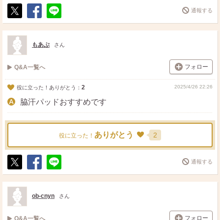
通報する
ポ
シ
送
ス
ェ
る
ト
ア
もあぷ
さん
フォロー
Q&A一覧へ
2
2025/4/26 22:26
役に立った！ありがとう：
脇汗パッドおすすめです
ありがとう
2
役に立った！
通報する
ポ
シ
送
ス
ェ
る
ト
ア
ob-cnyn
さん
フォロー
Q&A一覧へ