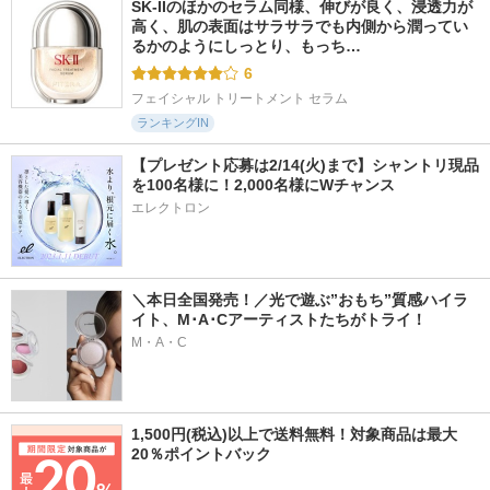
SK-IIのほかのセラム同様、伸びが良く、浸透力が
高く、肌の表面はサラサラでも内側から潤ってい
るかのようにしっとり、もっち…
6
フェイシャル トリートメント セラム
ランキングIN
【プレゼント応募は2/14(火)まで】シャントリ現品
を100名様に！2,000名様にWチャンス
エレクトロン
＼本日全国発売！／光で遊ぶ”おもち”質感ハイラ
イト、M･A･Cアーティストたちがトライ！
M・A・C
1,500円(税込)以上で送料無料！対象商品は最大
20％ポイントバック