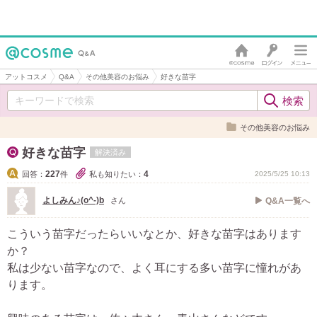
アットコスメ
Q&A
その他美容のお悩み
好きな苗字
その他美容のお悩み
好きな苗字
解決済み
227
4
回答：
件
私も知りたい：
2025/5/25 10:13
よしみん♪(o^-)b
さん
Q&A一覧へ
こういう苗字だったらいいなとか、好きな苗字はあります
か？
私は少ない苗字なので、よく耳にする多い苗字に憧れがあ
ります。