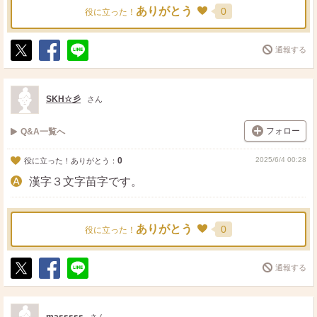
ありがとう
0
役に立った！
通報する
ポ
シ
送
ス
ェ
る
ト
ア
SKH☆彡
さん
フォロー
Q&A一覧へ
0
2025/6/4 00:28
役に立った！ありがとう：
漢字３文字苗字です。
ありがとう
0
役に立った！
通報する
ポ
シ
送
ス
ェ
る
ト
ア