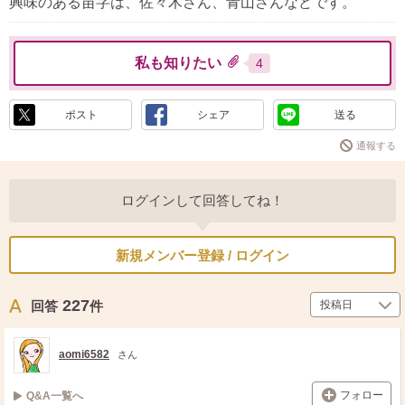
興味のある苗字は、佐々木さん、青山さんなどです。
私も知りたい
4
ポスト
シェア
送る
通報する
ログインして回答してね！
新規メンバー登録 / ログイン
227
回答
件
aomi6582
さん
フォロー
Q&A一覧へ