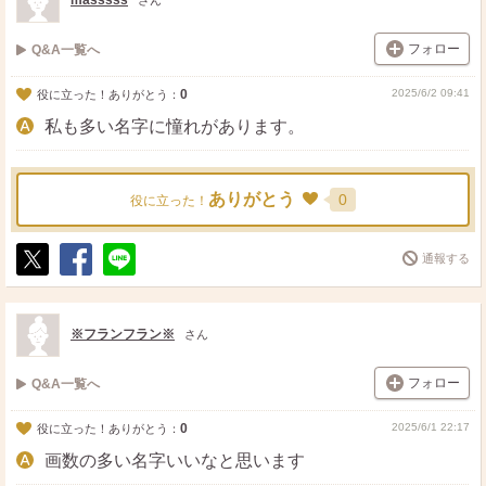
masssss
さん
フォロー
Q&A一覧へ
0
2025/6/2 09:41
役に立った！ありがとう：
私も多い名字に憧れがあります。
ありがとう
0
役に立った！
通報する
ポ
シ
送
ス
ェ
る
ト
ア
※フランフラン※
さん
フォロー
Q&A一覧へ
0
2025/6/1 22:17
役に立った！ありがとう：
画数の多い名字いいなと思います