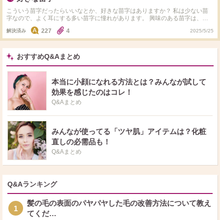
こういう苗字だったらいいなとか、好きな苗字はありますか？ 私は少ない苗
字なので、よく耳にする多い苗字に憧れがあります。 興味のある苗字は、
佐々木さん、青山さんなどです。
227
4
解決済み
2025/5/25
おすすめQ&Aまとめ
本当に小顔になれる方法とは？みんなが試して
効果を感じたのはコレ！
Q&Aまとめ
みんなが使ってる「ツヤ肌」アイテムは？化粧
直しの必需品も！
Q&Aまとめ
Q&Aランキング
髪の毛の表面のパヤパヤした毛の改善方法について教え
1
てくだ…