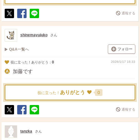
通報する
ポ
シ
送
ス
ェ
る
ト
ア
shinemayujuko
さん
フォロー
Q&A一覧へ
0
2026/1/17 16:33
役に立った！ありがとう：
加藤です
ありがとう
0
役に立った！
通報する
ポ
シ
送
ス
ェ
る
ト
ア
tanzka
さん