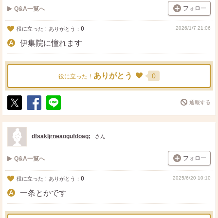
フォロー
Q&A一覧へ
0
2026/1/7 21:06
役に立った！ありがとう：
伊集院に憧れます
ありがとう
0
役に立った！
通報する
ポ
シ
送
ス
ェ
る
ト
ア
dfsakljrneaogufdoag;
さん
フォロー
Q&A一覧へ
0
2025/6/20 10:10
役に立った！ありがとう：
一条とかです