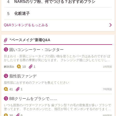
NARSのリフ粉、何でつける？おすすめブラシ
4
化粧迷子
5
Q&Aランキングをもっとみる
“ベースメイク”新着Q&A
固いコンシーラー・コレクター
目まわり・肝斑にジャータイプの固い物を使うとカバー力はあるのですが ぼ
かしたりする際の摩擦が気になります。 クレンジング後に少しヒリヒリしま
す。 手で温めて柔らかくはしてます。 肌負担にな…
10
1
解決済み
1時間前
脂性肌ファンデ
脂性肌におすすめのファンデを教えてください
41
1
7時間前
BBクリームをブラシで……
いつも固形のバウダーファンデを 歯ブラシ型？の毛の密集度が多い ブラシで
塗ってます。 手とかスポンジだと、指圧が弱くて ポンポンするのがうまくで
きなくて… そこで、BBクリー…
30
0
8時間前