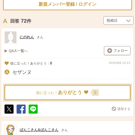
新規メンバー登録 / ログイン
72
回答
件
にのれん
さん
フォロー
Q&A一覧へ
0
2025/9/8 12:21
役に立った！ありがとう：
セザンヌ
ありがとう
0
役に立った！
通報する
ポ
シ
送
ス
ェ
る
ト
ア
ぱんこさん&ぱんこさん
さん