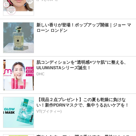
新しい香りが登場！ポップアップ開催｜ジョー マ
ローン ロンドン
肌コンディションを“透明感×ツヤ肌”に整える、
ULUMiNSTAシリーズ誕生！
DHC
【現品２点プレゼント】この夏も乾燥に負けな
い！新作PDRNマスクで、集中うるおいケアを！
VT(ブイティー)