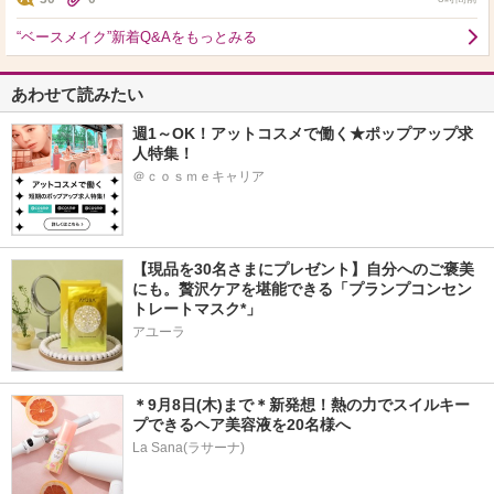
“ベースメイク”新着Q&Aをもっとみる
あわせて読みたい
週1～OK！アットコスメで働く★ポップアップ求
人特集！
＠ｃｏｓｍｅキャリア
【現品を30名さまにプレゼント】自分へのご褒美
にも。贅沢ケアを堪能できる「プランプコンセン
トレートマスク*」
アユーラ
＊9月8日(木)まで＊新発想！熱の力でスイルキー
プできるヘア美容液を20名様へ
La Sana(ラサーナ)