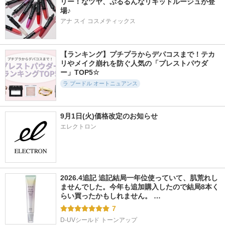
リー！なツヤ、ぷるるんなリキッドルージュが登
場♪
アナ スイ コスメティックス
【ランキング】プチプラからデパコスまで！テカ
リやメイク崩れを防ぐ人気の「プレストパウダ
ー」TOP5☆
ラ プードル オートニュアンス
9月1日(火)価格改定のお知らせ
エレクトロン
2026.4追記 追記結局一年位使っていて、肌荒れし
ませんでした。今年も追加購入したので結局8本く
らい買ったかもしれません。 …
7
D-UVシールド トーンアップ