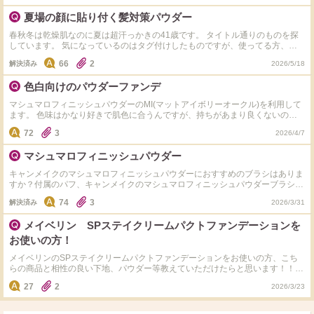
夏場の顔に貼り付く髪対策パウダー
春秋冬は乾燥肌なのに夏は超汗っかきの41歳です。 タイトル通りのものを探
しています。 気になっているのはタグ付けしたものですが、使ってる方、乾
燥・白浮き・貼り付きやすさ・使う時付属のパフじゃなくて◯◯がいいなどな
66
2
解決済み
2026/5/18
ど、どうでしょうか？ マットすぎるのは苦手です。 もし微妙でしたら他のオ
ススメを教えてください。 色も教えて頂けたら大変ありがたいです。 色白め
色白向けのパウダーファンデ
のブルベ夏です。
マシュマロフィニッシュパウダーのMI(マットアイボリーオークル)を利用して
ます。 色味はかなり好きで肌色に合うんですが、持ちがあまり良くないので
ファンデ変えたいなと思ってますがなかなか合うものに出会えず…。 (NARS
72
3
2026/4/7
のリフ粉落ちないようにするパウダーとかの意見はなしで大丈夫です。) アル
ビオンのスタジオ ビューティアス フォルム020、マキアージュのドラマティ
マシュマロフィニッシュパウダー
ックパウダリーEXベビーピンクオークル00は試しましたが色味があまり合わ
ず暗く見えるか、少し日焼けたような感じに見えました。 どちらかというと
キャンメイクのマシュマロフィニッシュパウダーにおすすめのブラシはありま
ブルベになると思うので黄みが強い色は少し浮きます。 同じような方が何使
すか？付属のパフ、キャンメイクのマシュマロフィニッシュパウダーブラシを
ってるか聞きたいです。 希望はパウダーです。リキッドなどで合うものは見
使用しても沢山付いてしまいます。
つかってるのでよく使うパウダーの方で知りたいです。 デパコスでも可で
74
3
解決済み
2026/3/31
す。 よろしくお願いします。
メイベリン SPステイクリームパクトファンデーションを
お使いの方！
メイベリンのSPステイクリームパクトファンデーションをお使いの方、こち
らの商品と相性の良い下地、パウダー等教えていただけたらと思います！！崩
れないベースにしたいです（ ; ; ） ちなみに今私はラロッシュポゼの下地と、
27
2
2026/3/23
デコルテのパウダーかキャンメイク のマシュマロフィニッシュパウダーで仕
上げています！