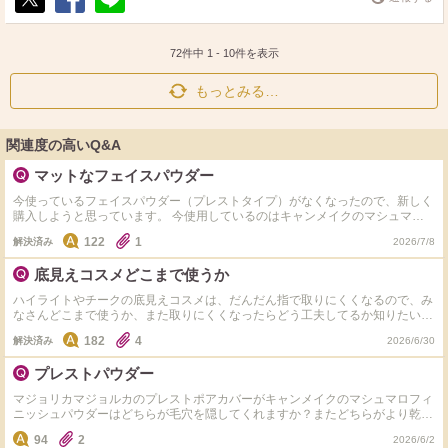
ポ
シ
送
ス
ェ
る
ト
ア
72件中
1
-
10
件を表示
もっとみる…
関連度の高いQ&A
マットなフェイスパウダー
今使っているフェイスパウダー（プレストタイプ）がなくなったので、新しく
購入しようと思っています。 今使用しているのはキャンメイクのマシュマロ
フィニッシュパウダーなのですが、他に良い物があれば教えてください。マッ
122
1
解決済み
2026/7/8
トな質感のものが欲しいです。
底見えコスメどこまで使うか
ハイライトやチークの底見えコスメは、だんだん指で取りにくくなるので、み
なさんどこまで使うか、また取りにくくなったらどう工夫してるか知りたいで
す。
182
4
解決済み
2026/6/30
プレストパウダー
マジョリカマジョルカのプレストポアカバーがキャンメイクのマシュマロフィ
ニッシュパウダーはどちらが毛穴を隠してくれますか？またどちらがより乾燥
しますか？
94
2
2026/6/2