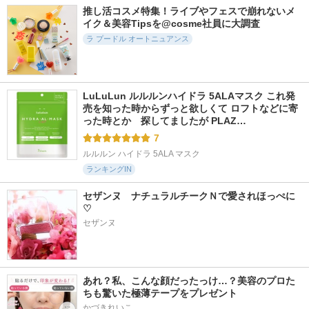
推し活コスメ特集！ライブやフェスで崩れないメ
イク＆美容Tipsを@cosme社員に大調査
ラ プードル オートニュアンス
LuLuLun ルルルンハイドラ 5ALAマスク これ発
売を知った時からずっと欲しくて ロフトなどに寄
った時とか　探してましたが PLAZ…
7
ルルルン ハイドラ 5ALA マスク
ランキングIN
セザンヌ　ナチュラルチークＮで愛されほっぺに
♡
セザンヌ
あれ？私、こんな顔だったっけ…？美容のプロた
ちも驚いた極薄テープをプレゼント
かづきれいこ