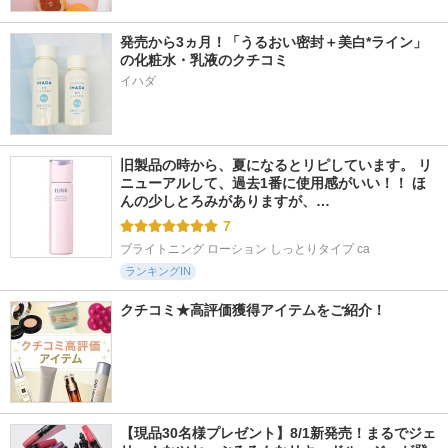
発売から3ヵ月！「うるおい密封＋美白*ライン」
の化粧水・乳液のクチコミ
イハダ
旧製品の時から、夏になるとリピしています。 リ
ニューアルして、過去1番に使用感がいい！！ ほ
んの少しとろみがありますが、…
7
ブライトニング ローション しっとりタイプ ca
ランキングIN
クチコミ★高評価獲得アイテムをご紹介！
【現品30名様プレゼント】8/1新発売！まるでジェ