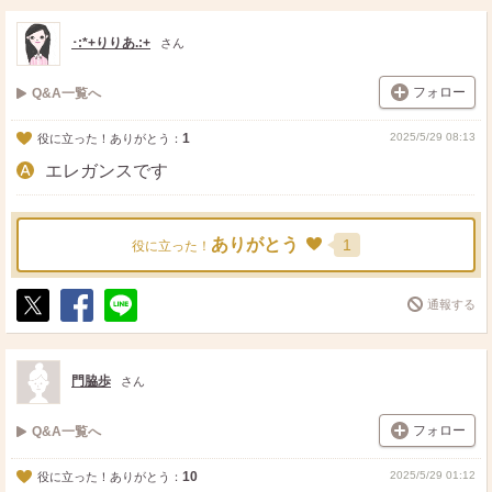
ス
ェ
る
ト
ア
･:*+りりあ.:+
さん
フォロー
Q&A一覧へ
1
2025/5/29 08:13
役に立った！ありがとう：
エレガンスです
ありがとう
1
役に立った！
通報する
ポ
シ
送
ス
ェ
る
ト
ア
門脇歩
さん
フォロー
Q&A一覧へ
10
2025/5/29 01:12
役に立った！ありがとう：