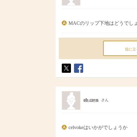
MACのリップ下地はどうでし
役に立
ポス
シェ
ト
ア
ob-cnyn
さん
celvokeはいかがでしょうか