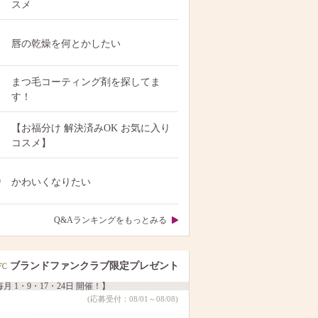
スメ
唇の乾燥を何とかしたい
まつ毛コーティング剤を探してま
す！
【お福分け 解決済みOK お気に入り
コスメ】
0
かわいくなりたい
Q&Aランキングをもっとみる
ブランドファンクラブ限定プレゼント
月 1・9・17・24日 開催！】
(応募受付：08/01～08/08)