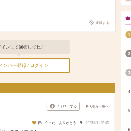
通報する
1
グインして回答してね！
2
メンバー登録 / ログイン
3
4
フォローする
Q&A一覧へ
5
9
役に立った！ありがとう：
2025/6/11 05:05
6