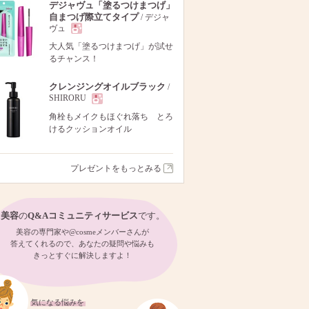
デジャヴュ「塗るつけまつげ」
自まつげ際立てタイプ
/ デジャ
ヴュ
現
大人気「塗るつけまつげ」が試せ
るチャンス！
品
クレンジングオイルブラック
/
SHIRORU
現
角栓もメイクもほぐれ落ち とろ
けるクッションオイル
品
プレゼントをもっとみる
美容
の
Q&Aコミュニティサービス
です。
美容の専門家や@cosmeメンバーさんが
答えてくれるので、あなたの疑問や悩みも
きっとすぐに解決しますよ！
気になる悩みを