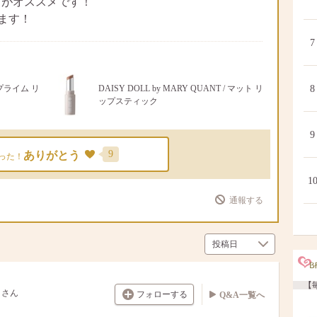
プがオススメです！
ます！
7
 プライム リ
DAISY DOLL by MARY QUANT / マット リ
8
ップスティック
9
9
ありがとう
った！
1
通報する
【毎
さん
フォローする
Q&A一覧へ