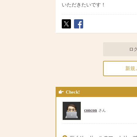
いただきたいです！
ポス
シェ
ト
ア
ロ
新規
Check!
concon
さん