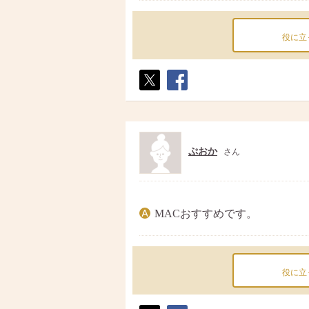
役に立
ポス
シェ
ト
ア
ぷおか
さん
MACおすすめです。
役に立