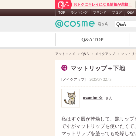
おトクにキレイになる情報が満載！
TOP
ランキング
ブランド
ブログ
Q&A
Q&A TOP
アットコスメ
Q&A
メイクアップ
マットリ
マットリップ＋下地
メイクアップ
2025/6/7 22:43
usamimi☆
さん
私はすぐ唇が乾燥して、艶リップ
ですがマットリップを使いたくて
マットリップを塗っても乾燥しな