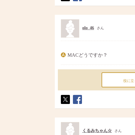
ポス
シェ
ト
ア
olo_46
さん
MACどうですか？
役に立
ポス
シェ
ト
ア
くるみちゃん☆
さん