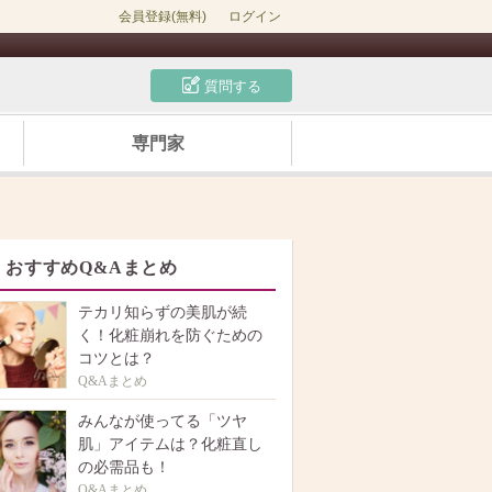
会員登録(無料)
ログイン
質問する
専門家
おすすめQ&Aまとめ
テカリ知らずの美肌が続
く！化粧崩れを防ぐための
コツとは？
Q&Aまとめ
みんなが使ってる「ツヤ
肌」アイテムは？化粧直し
の必需品も！
Q&Aまとめ