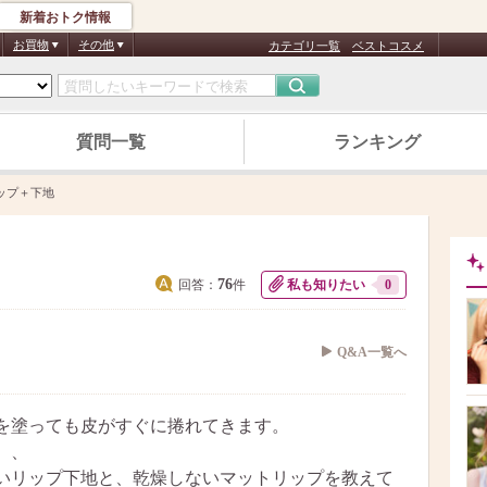
新着おトク情報
お買物
その他
カテゴリ一覧
ベストコスメ
質問一覧
ランキング
ップ＋下地
76
回答：
件
私も知りたい
0
Q&A一覧へ
を塗っても皮がすぐに捲れてきます。
、、
いリップ下地と、乾燥しないマットリップを教えて