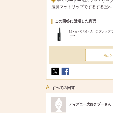
デイジードールのマットリッ
湿度マットリップでするする塗れ
この回答に登場した商品
M・A・C / M・A・C プレップ
ップ
役に立
ポス
シェ
ト
ア
すべての回答
ディズニー大好きプーさん