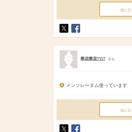
役に立
ポス
シェ
ト
ア
華花華花7557
さん
メンソレータム使っています
役に立