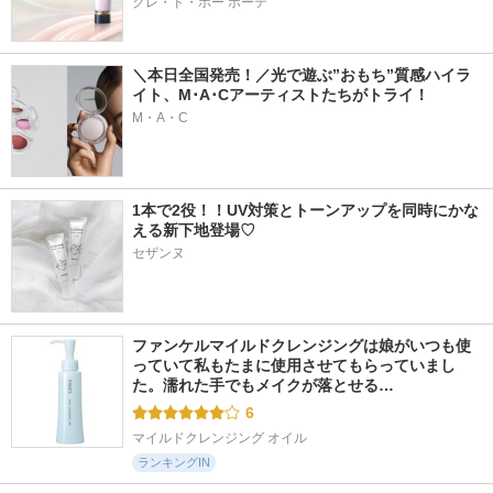
クレ・ド・ポー ボーテ
＼本日全国発売！／光で遊ぶ”おもち”質感ハイラ
イト、M･A･Cアーティストたちがトライ！
M・A・C
1本で2役！！UV対策とトーンアップを同時にかな
える新下地登場♡
セザンヌ
ファンケルマイルドクレンジングは娘がいつも使
っていて私もたまに使用させてもらっていまし
た。濡れた手でもメイクが落とせる…
6
マイルドクレンジング オイル
ランキングIN