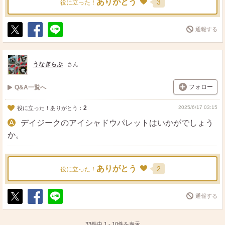
ありがとう
3
役に立った！
通報する
ポ
シ
送
ス
ェ
る
ト
ア
うなぎらぶ
さん
フォロー
Q&A一覧へ
2
2025/6/17 03:15
役に立った！ありがとう：
デイジークのアイシャドウパレットはいかがでしょう
か。
ありがとう
2
役に立った！
通報する
ポ
シ
送
ス
ェ
る
ト
ア
33件中
1
-
10
件を表示