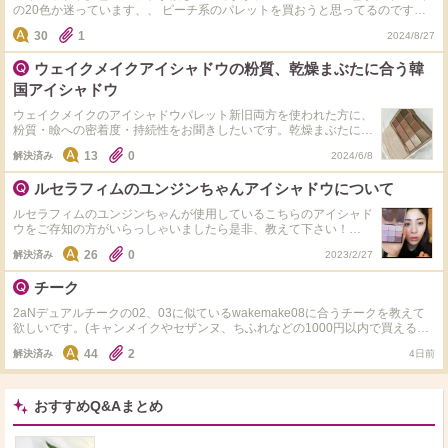
の20色か迷っています、、 ピーチ系のパレットを買おうと思ってるのです
が、どちらがいいとかありますか？><
30
1
2024/8/27
ウェイクメイクアイシャドウの粉質、乾燥まぶたに合う韓
国アイシャドウ
ウェイクメイクのアイシャドウパレット新旧両方を使われた方に、
粉質・瞼への密着度・持続性をお聞きしたいです。乾燥まぶたに合
う韓国アイシャドウのオススメも教えてください。 旧作の12色パ
13
0
解決済み
2024/6/8
レットを昨年フリマアプリで購入しました。色はニュートラルブラ
ーリング。韓国コスメで初めてのアイシャドウでした。 ケースの
ルセラフィムのユンジンちゃんアイシャドウについて
使用期限は問題なかったのですが、写真をご覧ください。 粉とび
がひどいんです。 日本のプチプラアイシャドウでも、ここまで粉
ルセラフィムのユンジンちゃんが使用しているこちらのアイシャド
とびするのは経験したことがなくて…。 40代混合肌、目まわりは
ウをご存知の方がいらっしゃいましたら是非、教えて下さい！
乾燥しています。 十分な保湿・ベースは薄くする・アイシャドウ
WAKEMAKE のパレットという事までは分かったのですが、色番号
下地で発色を工夫する・アイシャドウは薄く塗る。全てやったんで
26
0
解決済み
2023/2/27
で悩んでいます。 おそらく、07番だと思うのですが、02番なのか
すがどうしても瞼がパサつきます。 あと、色が時間と共に濁って
な…とも思い始めました(･･;) お分かりの方がいらっしゃいました
いきます。 中古で買ったからシャドウの乾燥が進んでしまってい
チーク
なら、是非教えてください！ 宜しくお願い致します！
たのか、粉質がウェイクメイクの処方なのか、乾燥まぶたに合う韓
国アイシャドウを他に探した方がいいか、迷っています。
2aNデュアルチークの02、03に似ているwakemake08に合うチークを教えて
YouTube、インスタ、リップスを探しても使用感の比較が出てき
欲しいです。(キャンメイクやセザンヌ、ちふれなどの1000円以内で買えるも
ませんでした。 アットコスメを利用されている皆さま お手数です
のだとありがたいです) セザンヌの03と06は持ってるのですが似合いませんで
44
2
がご回答よろしくお願いします。
解決済み
4日前
した。
おすすめQ&Aまとめ