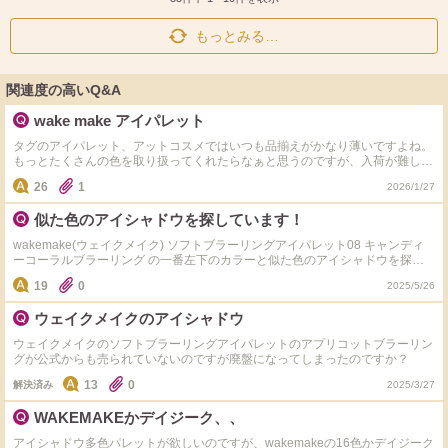
もっとみる…
関連度の高いQ&A
wake make アイパレット
タグのアイパレット、アットコスメではいつも品揃えがかなり薄いですよね。
もっとたくさんの色を取り扱ってくれたらなぁと思うのですが、入荷が難しい
んですかね？ 不思議に思いまして。
26
1
2026/1/27
似た色のアイシャドウを探しています！
wakemake(ウェイクメイク) ソフトブラーリングアイパレット08 キャンディ
ーコーラルブラーリング の一番左下のカラーと似た色のアイシャドウを探し
ています！ しっとりタイプをオススメしてもらえると助かります>_< その
19
0
2025/5/26
他、アプリコット・コーラル・ピーチカラーでブライトスプリング(発色が良
い)に似合うアイシャドウあればなんでも教えて欲しいです！！！！！！！ 理
ウェイクメイクのアイシャドウ
由：超乾燥肌なのもあり粉吹きする為 ※アイシャドウベース等、対処済み 合
っていたアイシャドウブランド ・2aN 合わなかったブランド ・dasique(デイ
ウェイクメイクのソフトブラーリングアイパレットのアプリコットブラーリン
ジーク)
グが公式からも売られていないのですが廃盤になってしまったのですか？
13
0
解決済み
2025/3/27
WAKEMAKEかデイジーク、、
アイシャドウ多色パレットが欲しいのですが、wakemakeの16色かデイジーク