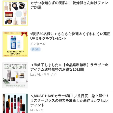
カサつき知らずの美肌に！乾燥肌さん向けファン
デ24選
<現品20名様に＞さらさら快適＆くずれにくい薬用
UVミルクをプレゼント
メンターム
敏感肌
＜※終了しました＞【全品送料無料】ララヴィ全
アイテム送料無料のお得な10日間
Lala Vie (ララヴィ)
＼MUST HAVEカラー5選！／注目度、急上昇中！
ラスターガラスの魅力を凝縮した新作 #カプセル
ティント
M・A・C