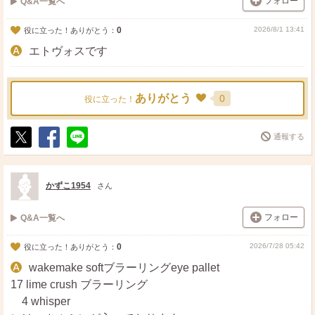
フォロー
Q&A一覧へ
0
2026/8/1 13:41
役に立った！ありがとう：
エトヴォスです
ありがとう
0
役に立った！
通報する
ポ
シ
送
ス
ェ
る
ト
ア
かずこ1954
さん
フォロー
Q&A一覧へ
0
2026/7/28 05:42
役に立った！ありがとう：
wakemake softブラーリングeye pallet
17 lime crush ブラーリング
4 whisper