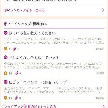
Q&Aランキングをもっとみる
“メイクアップ”新着Q&A
似ている色を教えてください
ディオール アディクト リップスティック616 ヌード ミッツァ の色味に似て
いるルージュデコルテ クリームグロウ の色を教えてください よろしくお願い
します！
1
0
1時間前
同じようなお色を探しています
MACのパウダーキスリキッドのモデルオフデューティー、もしくはエレガン
スイズラーンドと激似のお色を探しています。MACで新作リップで似たよう
なお色を店頭でご紹介いただき購入したのですが微妙に違って…
10
0
5時間前
ビビッドウィンターに似合うリップ
(おそらく)ビビッドウィンターです。 ・パキッとしたリップが似合う ・彩度
が淡くポップすぎるリップは似合わない ・暗いトーンは似合わない ・マット
でのっぺり重たいものよりも透け感があり立体…
10
0
4時間前
“メイクアップ”新着Q&Aをもっとみる