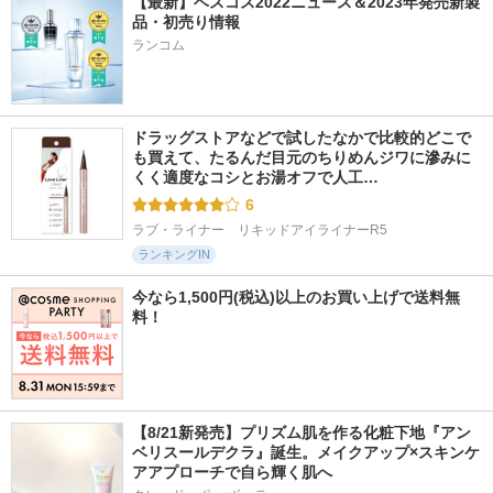
【最新】ベスコス2022ニュース＆2023年発売新製
品・初売り情報
ランコム
ドラッグストアなどで試したなかで比較的どこで
も買えて、たるんだ目元のちりめんジワに滲みに
くく適度なコシとお湯オフで人工…
6
ラブ・ライナー　リキッドアイライナーR5
ランキングIN
今なら1,500円(税込)以上のお買い上げで送料無
料！
【8/21新発売】プリズム肌を作る化粧下地『アン
ベリスールデクラ』誕生。メイクアップ×スキンケ
アアプローチで自ら輝く肌へ