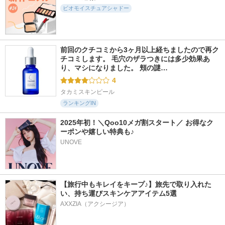
ビオモイスチュアシャドー
前回のクチコミから3ヶ月以上経ちましたので再ク
チコミします。 毛穴のザラつきには多少効果あ
り、マシになりました。 頬の謎…
4
タカミスキンピール
ランキングIN
2025年初！＼Qoo10メガ割スタート／ お得なク
ーポンや嬉しい特典も♪
UNOVE
【旅行中もキレイをキープ♪】旅先で取り入れた
い、持ち運びスキンケアアイテム5選
AXXZIA（アクシージア）