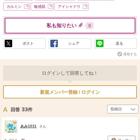
カルミン
敏感肌
アイシャドウ
私も知りたい
0
ポスト
シェア
送る
通報する
ログインして回答してね！
新規メンバー登録 / ログイン
33
回答
件
あみ1031
さん