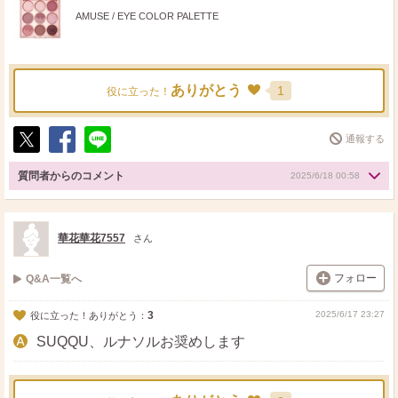
AMUSE / EYE COLOR PALETTE
ありがとう
1
役に立った！
通報する
ポ
シ
送
ス
ェ
る
質問者からのコメント
2025/6/18 00:58
ト
ア
華花華花7557
さん
フォロー
Q&A一覧へ
3
2025/6/17 23:27
役に立った！ありがとう：
SUQQU、ルナソルお奨めします