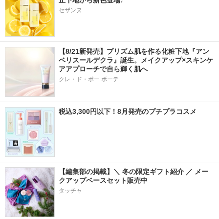
止下地から新色登場♪
セザンヌ
【8/21新発売】プリズム肌を作る化粧下地『アン
ベリスールデクラ』誕生。メイクアップ×スキンケ
アアプローチで自ら輝く肌へ
クレ・ド・ポー ボーテ
税込3,300円以下！8月発売のプチプラコスメ
【編集部の掲載】＼ 冬の限定ギフト紹介 ／ メー
クアップベースセット販売中
タッチャ