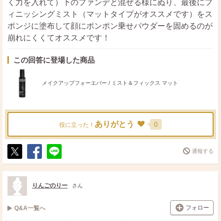
く力を入れて）下のファンデと混ぜる様にぬり、最後にフ
ィニッシングミスト（マットタイプがオススメです）をス
ポンジに塗布して顔にポンポン乗せパウダーを固めるのが
崩れにくくてオススメです！
この回答に登場した商品
メイクアップフォーエバー / ミスト＆フィックス マット
ありがとう
0
役に立った！
通報する
ポ
シ
送
ス
ェ
る
ト
ア
りんごのりー
さん
フォロー
Q&A一覧へ