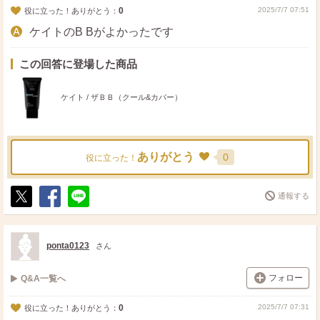
0
2025/7/7 07:51
役に立った！ありがとう：
ケイトのB Bがよかったです
この回答に登場した商品
ケイト / ザＢＢ（クール&カバー）
ありがとう
0
役に立った！
通報する
ポ
シ
送
ス
ェ
る
ト
ア
ponta0123
さん
フォロー
Q&A一覧へ
0
2025/7/7 07:31
役に立った！ありがとう：