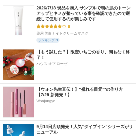
2026/7/18 現品を購入 サンプルで朝の肌のトーン
アップとキメが整っている事を確認できたので継
続して使用するのが楽しみです…
6
薬用 美白ナイトクリームマスク
ランキングIN
【もう試した？】限定いちごの香り、間もなく終
了！
ハウス オブ ローゼ
【ウォン先生直伝！】"盛れる目元"*の作り方
【7/29 新発売！】
Wonjungyo
9月14日店頭発売！人気“ダイブイン”シリーズがリ
ニューアル