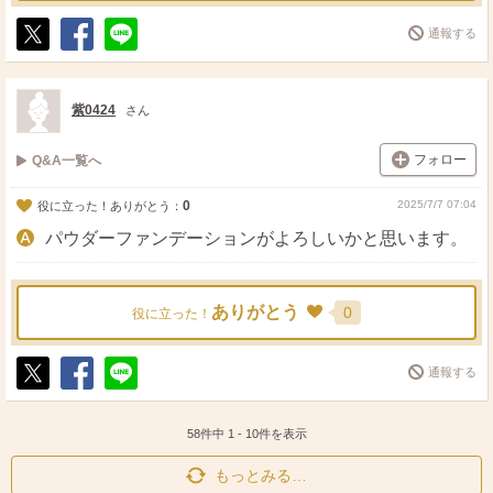
通報する
ポ
シ
送
ス
ェ
る
ト
ア
紫0424
さん
フォロー
Q&A一覧へ
0
2025/7/7 07:04
役に立った！ありがとう：
パウダーファンデーションがよろしいかと思います。
ありがとう
0
役に立った！
通報する
ポ
シ
送
ス
ェ
る
ト
ア
58件中
1
-
10
件を表示
もっとみる…