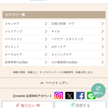
カテゴリ一覧
スキンケア
日焼け対策・ケア
メイクアップ
ネイル
ベースメイク
ヘアケア・スタイリング
ダイエット
ボディケア
オーラルケア
エイジングケア
女性特有のお悩み
その他美容のお悩み
掲載の情報・画像など、すべてのコンテンツの無断複写、転載を禁じます。
ページトップへ
質問する
@cosme
公式SNSアカウント
instag
x
faceb
line
知りたい
回答する
1
ram
ook
copyright©istyle,inc.