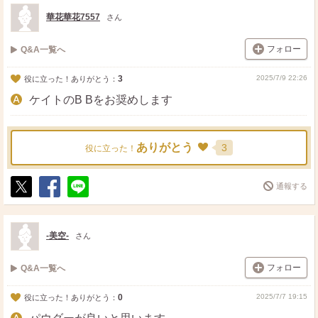
ト
ア
華花華花7557
さん
フォロー
Q&A一覧へ
3
2025/7/9 22:26
役に立った！ありがとう：
ケイトのB Bをお奨めします
ありがとう
3
役に立った！
通報する
ポ
シ
送
ス
ェ
る
ト
ア
-美空-
さん
フォロー
Q&A一覧へ
0
2025/7/7 19:15
役に立った！ありがとう：