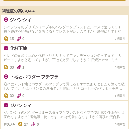
関連度の高いQ&A
ジバンシィ
ジバンシィのプリズムリーブルのパウダーをプレストとルースで迷ってます。
持ち運びや粉飛びなどを考えるとプレストがいいのですが、摩擦にとても弱く
ブラシが苦手なのでどうしようか悩みます。摩擦に弱くても肌がヒリつかない
15
0
3時間前
ブラシってありますか？
化粧下地
クレドの日焼け止めと化粧下地とリキッドファンデーション使ってます。 リ
ピートしよかと思ってますが、下地て必要でしょうか？ 日焼け止め＋リキッ
ドファンデのみにしようか悩んでます。
33
1
3時間前
下地とパウダー プチプラ
崩れにくい下地とパウダーのプチプラで買えるおすすめありましたら教えて欲
しいです。 今はセザンヌの皮脂テカリ防止下地とコーセーのパウダーを使っ
ています。 頬が乾燥して毛穴落ち、崩れるのでセザンヌを使っていますが、
32
0
5時間前
対策とかあったら知りたいです。ファンデはマキアージュのパウダーファンデ
を使っています。
ジバンシィ
ジバンシィのパウダーはルースタイプとプレストタイプで使用感や仕上がりは
変わりますか？1番無難に使いやすいのは何番になりますか？薄肌の混合肌で
頬の赤みが少し気になります。
17
0
解決済み
6時間前