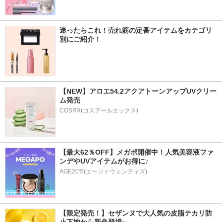
迷ったらこれ！売れ筋の定番アイテムをカテゴリ
別にご紹介！
【NEW】アロエ54.2アクアトーンアップUVクリー
ム発売
COSRX(コスアールエックス)
【最大62％OFF】メガポ開催中！人気美容液ファ
ンデやUVアイテムがお得に♪
AGE20'S(エージトウェンティズ)
【限定発売！】セザンヌで大人気の皮脂テカリ防