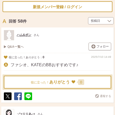
新規メンバー登録 / ログイン
58
回答
件
ハム&ポン
さん
フォロー
Q&A一覧へ
0
2025/7/10 14:49
役に立った！ありがとう：
ファシオ、KATEのBBおすすめです♪
ありがとう
0
役に立った！
通報する
ポ
シ
送
ス
ェ
る
ト
ア
･:*+りりあ.:+
さん