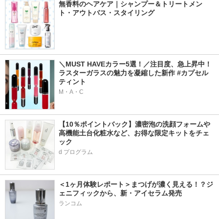
無香料のヘアケア｜シャンプー＆トリートメン
ト・アウトバス・スタイリング
＼MUST HAVEカラー5選！／注目度、急上昇中！
ラスターガラスの魅力を凝縮した新作 #カプセル
ティント
M・A・C
【10％ポイントバック】濃密泡の洗顔フォームや
高機能土台化粧水など、お得な限定キットをチェ
ック
d プログラム
＜1ヶ月体験レポート＞まつげが濃く見える！？ジ
ェニフィックから、新・アイセラム発売
ランコム