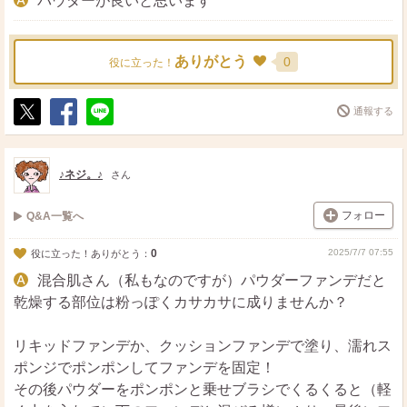
パウダーが良いと思います
ありがとう
0
役に立った！
通報する
ポ
シ
送
ス
ェ
る
ト
ア
♪ネジ。♪
さん
フォロー
Q&A一覧へ
0
2025/7/7 07:55
役に立った！ありがとう：
混合肌さん（私もなのですが）パウダーファンデだと
乾燥する部位は粉っぽくカサカサに成りませんか？
リキッドファンデか、クッションファンデで塗り、濡れス
ポンジでポンポンしてファンデを固定！
その後パウダーをポンポンと乗せブラシでくるくると（軽