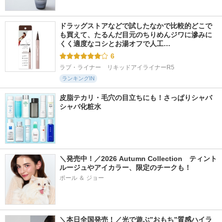
ドラッグストアなどで試したなかで比較的どこで
も買えて、たるんだ目元のちりめんジワに滲みに
くく適度なコシとお湯オフで人工…
6
ラブ・ライナー　リキッドアイライナーR5
ランキングIN
皮脂テカリ・毛穴の目立ちにも！さっぱりシャバ
シャバ化粧水
＼発売中！／2026 Autumn Collection　ティント
ルージュやアイカラー、限定のチークも！
ポール ＆ ジョー
＼本日全国発売！／光で遊ぶ”おもち”質感ハイラ