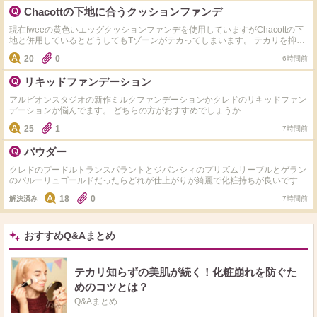
Chacottの下地に合うクッションファンデ
現在fweeの黄色いエッグクッションファンデを使用していますがChacottの下
地と併用しているとどうしてもTゾーンがテカってしまいます。 テカリを抑え
るとしたらChacottの下地に何のクッションファンデがおすすめでしょうか。
20
0
6時間前
リキッドファンデーション
アルビオンスタジオの新作ミルクファンデーションかクレドのリキッドファン
デーションか悩んでます。 どちらの方がおすすめでしょうか
25
1
7時間前
パウダー
クレドのプードルトランスパラントとジバンシィのプリズムリーブルとゲラン
のパルーリュゴールドだったらどれが仕上がりが綺麗で化粧持ちが良いです
か？色白薄肌の混合肌です。汗かきですが頬は乾燥しやすいです。
18
0
解決済み
7時間前
おすすめQ&Aまとめ
テカリ知らずの美肌が続く！化粧崩れを防ぐた
めのコツとは？
Q&Aまとめ