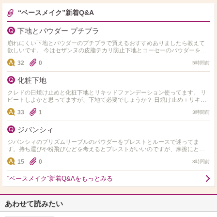
“ベースメイク”新着Q&A
下地とパウダー プチプラ
崩れにくい下地とパウダーのプチプラで買えるおすすめありましたら教えて
欲しいです。 今はセザンヌの皮脂テカリ防止下地とコーセーのパウダーを使
っています。 頬が乾燥して毛穴落ち、崩れるので…
32
0
5時間前
化粧下地
クレドの日焼け止めと化粧下地とリキッドファンデーション使ってます。 リ
ピートしよかと思ってますが、下地て必要でしょうか？ 日焼け止め＋リキッ
ドファンデのみにしようか悩んでます。
33
1
3時間前
ジバンシィ
ジバンシィのプリズムリーブルのパウダーをプレストとルースで迷ってま
す。持ち運びや粉飛びなどを考えるとプレストがいいのですが、摩擦にとて
も弱くブラシが苦手なのでどうしようか悩みます。摩擦に弱くても肌…
15
0
3時間前
“ベースメイク”新着Q&Aをもっとみる
あわせて読みたい