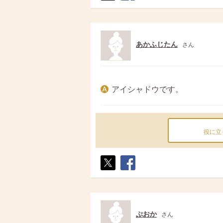
ポス
シェ
ト
ア
あかふじたん
さん
アイシャドウです。
役に立
ポス
シェ
ト
ア
ぷおか
さん