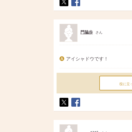
ポス
シェ
ト
ア
門脇歩
さん
アイシャドウです！
役に立
ポス
シェ
ト
ア