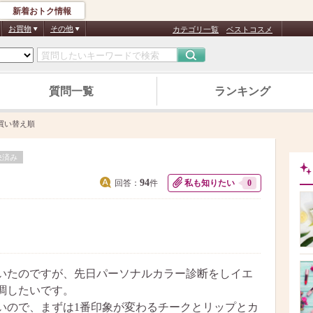
新着おトク情報
お買物
その他
カテゴリ一覧
ベストコスメ
質問一覧
ランキング
買い替え順
決済み
94
回答：
件
私も知りたい
0
いたのですが、先日パーソナルカラー診断をしイエ
調したいです。
いので、まずは1番印象が変わるチークとリップとカ