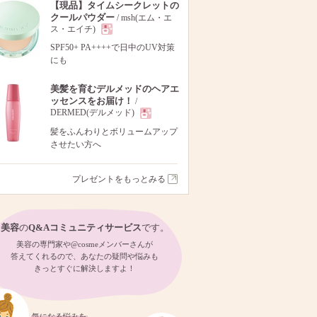
【現品】タイムシークレットの
クールパウダー
/ msh(エム・エ
ス・エイチ)
現
SPF50+ PA++++で日中のUV対策
にも
品
美髪を育むデルメッドのヘアエ
ッセンスをお届け！
/
DERMED(デルメッド)
現
髪をふんわりとボリュームアップ
させたい方へ
品
プレゼントをもっとみる
美容
の
Q&Aコミュニティサービス
です。
美容の専門家や@cosmeメンバーさんが
答えてくれるので、あなたの疑問や悩みも
きっとすぐに解決しますよ！
気になる悩みを