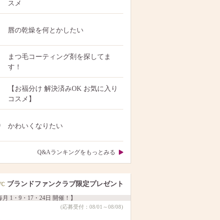
スメ
唇の乾燥を何とかしたい
まつ毛コーティング剤を探してま
す！
【お福分け 解決済みOK お気に入り
コスメ】
0
かわいくなりたい
Q&Aランキングをもっとみる
ブランドファンクラブ限定プレゼント
月 1・9・17・24日 開催！】
(応募受付：08/01～08/08)