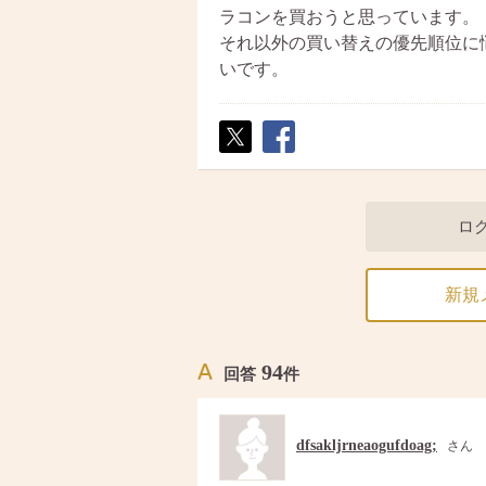
ラコンを買おうと思っています。
それ以外の買い替えの優先順位に
いです。
ポス
シェ
ト
ア
ロ
新規
94
回答
件
dfsakljrneaogufdoag;
さん