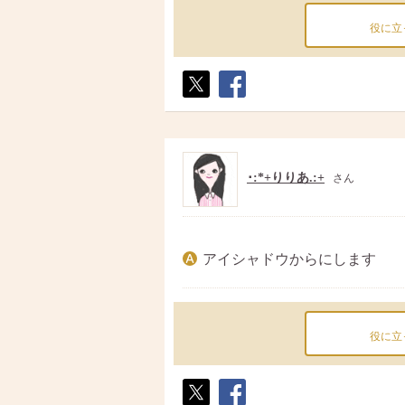
役に立
ポス
シェ
ト
ア
･:*+りりあ.:+
さん
アイシャドウからにします
役に立