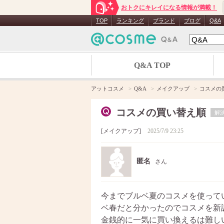
おトクにキレイになる情報が満載！
TOP
ランキング
ブランド
ブログ
Q&A
Q&A TOP
アットコスメ
Q&A
メイクアップ
コスメの
コスメの買い替え順
解
メイクアップ
2025/7/9 23:25
匿名
さん
今までブルベ夏のコスメを使って
ベ春だと分かったのでコスメを新
金銭的に一気に買い換えるは難し