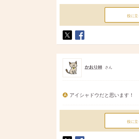
役に立
ポス
シェ
ト
ア
かおり08
さん
アイシャドウだと思います！
役に立