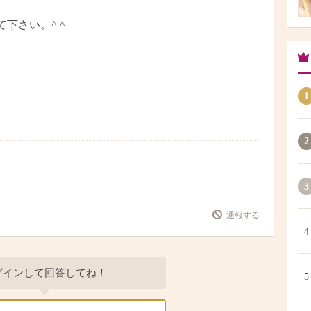
下さい。^ ^
1
2
3
通報する
4
グインして回答してね！
5