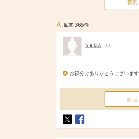
新規
365
回答
件
☆８５☆
さん
お福分けありがとうございます
役に立
ポス
シェ
ト
ア