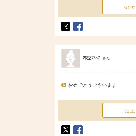
役に立
ポス
シェ
ト
ア
希空7537
さん
おめでとうございます
役に立