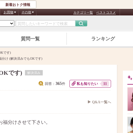
新着おトク情報
お買物
その他
カテゴリ一覧
ベストコスメ
質問一覧
ランキング
Kです)
福分け (解決済みでもOKです)
OKです)
解決済み
365
回答：
件
私も知りたい
11
Q&A一覧へ
お福分けさせて下さい。