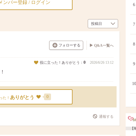
メンバー登録 / ログイン
6
7
8
フォローする
Q&A一覧へ
0
役に立った！ありがとう：
2026/6/26 13:12
9
！
1
0
ありがとう
った！
通報する
【毎