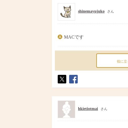
shinemayujuko
さん
MACです
役に立
ポス
シェ
ト
ア
hkietiotmai
さん