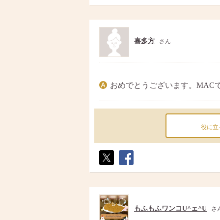
ポス
シェ
ト
ア
喜多方
さん
おめでとうございます。MAC
役に立
ポス
シェ
ト
ア
もふもふワンコU^ェ^U
さ