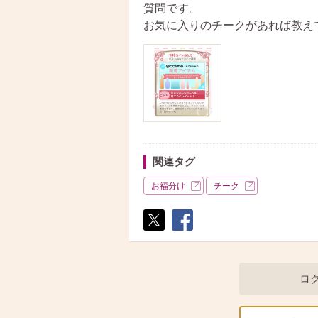
質問です。
お気に入りのチークがあれば教えて
関連タグ
お福分け
チーク
ポス
シェ
ト
ア
ロ