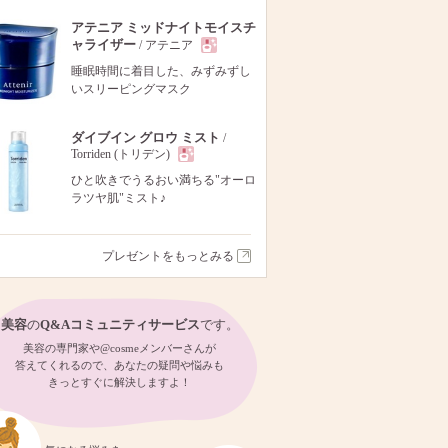
アテニア ミッドナイトモイスチ
ャライザー
/ アテニア
現
睡眠時間に着目した、みずみずし
いスリーピングマスク
品
ダイブイン グロウ ミスト
/
Torriden (トリデン)
現
ひと吹きでうるおい満ちる"オーロ
ラツヤ肌"ミスト♪
品
プレゼントをもっとみる
美容
の
Q&Aコミュニティサービス
です。
美容の専門家や@cosmeメンバーさんが
答えてくれるので、あなたの疑問や悩みも
きっとすぐに解決しますよ！