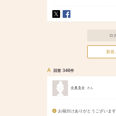
ポス
シェ
ト
ア
ロ
新規
340
回答
件
☆８５☆
さん
お福分けありがとうございます