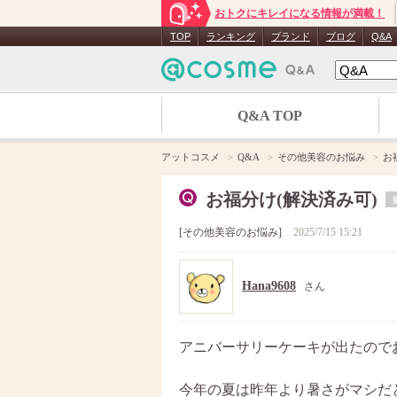
おトクにキレイになる情報が満載！
TOP
ランキング
ブランド
ブログ
Q&A
Q&A TOP
アットコスメ
Q&A
その他美容のお悩み
お
お福分け(解決済み可)
その他美容のお悩み
2025/7/15 15:21
Hana9608
さん
アニバーサリーケーキが出たので
今年の夏は昨年より暑さがマシだ