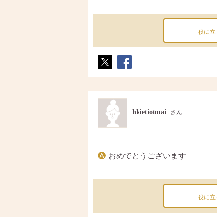
役に立
ポス
シェ
ト
ア
hkietiotmai
さん
おめでとうございます
役に立