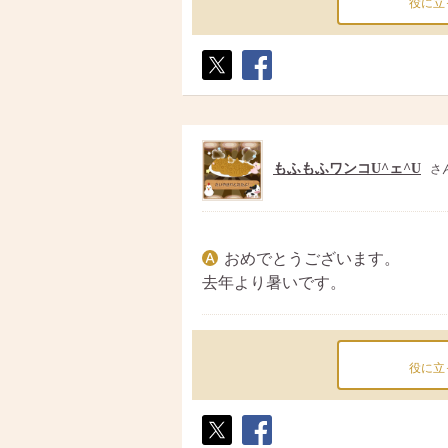
役に立
ポス
シェ
ト
ア
もふもふワンコU^ェ^U
さ
おめでとうございます。
去年より暑いです。
役に立