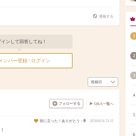
通報する
1
グインして回答してね！
2
メンバー登録 / ログイン
3
4
フォローする
Q&A一覧へ
5
0
役に立った！ありがとう：
2026/6/24 23:31
！
6