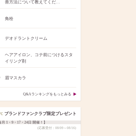
善方法について教えてくだ…
角栓
デオドラントクリーム
ヘアアイロン、コテ前につけるスタ
イリング剤
0
眉マスカラ
Q&Aランキングをもっとみる
ブランドファンクラブ限定プレゼント
月 1・9・17・24日 開催！】
(応募受付：08/09～08/16)