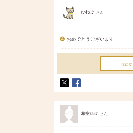
ひむぽ
さん
おめでとうございます
役に立
ポス
シェ
ト
ア
希空7537
さん