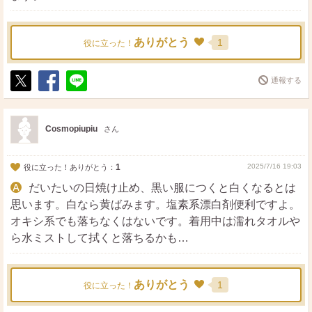
ありがとう
1
役に立った！
通報する
ポ
シ
送
ス
ェ
る
ト
ア
Cosmopiupiu
さん
1
2025/7/16 19:03
役に立った！ありがとう：
だいたいの日焼け止め、黒い服につくと白くなるとは
思います。白なら黄ばみます。塩素系漂白剤便利ですよ。
オキシ系でも落ちなくはないです。着用中は濡れタオルや
ら水ミストして拭くと落ちるかも…
ありがとう
1
役に立った！