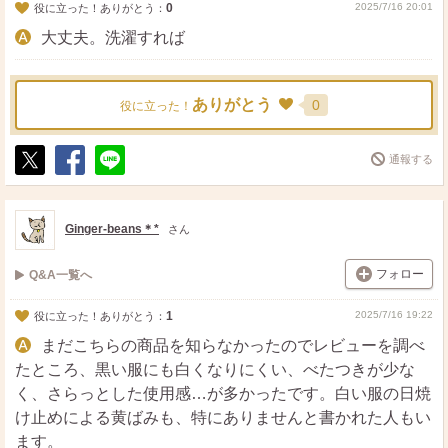
0
2025/7/16 20:01
役に立った！ありがとう：
大丈夫。洗濯すれば
ありがとう
0
役に立った！
通報する
ポ
シ
送
ス
ェ
る
ト
ア
Ginger-beans＊*
さん
フォロー
Q&A一覧へ
1
2025/7/16 19:22
役に立った！ありがとう：
まだこちらの商品を知らなかったのでレビューを調べ
たところ、黒い服にも白くなりにくい、べたつきが少な
く、さらっとした使用感…が多かったです。白い服の日焼
け止めによる黄ばみも、特にありませんと書かれた人もい
ます。