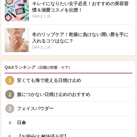
キレイになりたい女子必見！おすすめの美容習
慣＆溺愛コスメを伝授！
Q&Aまとめ
冬のリップケア！乾燥に負けない潤い唇を手に
入れるコツはなに？
Q&Aまとめ
Q&Aランキング
（日焼け対策・ケア）
安くても海で使える日焼け止め
1
服につかない日焼け止めのおすすめ
2
フェイスパウダー
3
日傘
4
【お福分け 解決済み可】
5