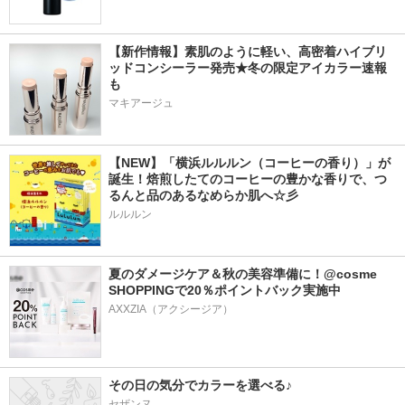
【新作情報】素肌のように軽い、高密着ハイブリ
ッドコンシーラー発売★冬の限定アイカラー速報
も
マキアージュ
【NEW】「横浜ルルルン（コーヒーの香り）」が
誕生！焙煎したてのコーヒーの豊かな香りで、つ
るんと品のあるなめらか肌へ☆彡
ルルルン
夏のダメージケア＆秋の美容準備に！@cosme 
SHOPPINGで20％ポイントバック実施中
その日の気分でカラーを選べる♪
セザンヌ