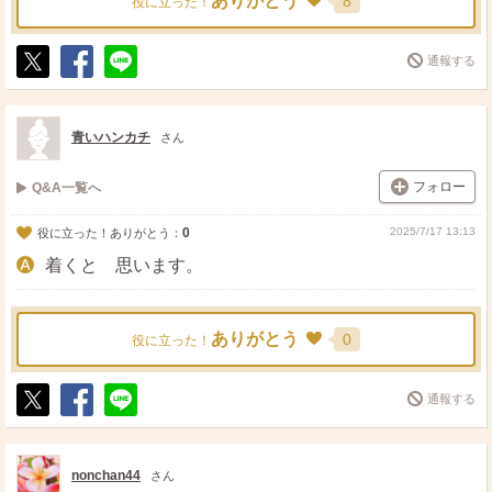
ありがとう
8
役に立った！
通報する
ポ
シ
送
ス
ェ
る
ト
ア
青いハンカチ
さん
フォロー
Q&A一覧へ
0
2025/7/17 13:13
役に立った！ありがとう：
着くと 思います。
ありがとう
0
役に立った！
通報する
ポ
シ
送
ス
ェ
る
ト
ア
nonchan44
さん