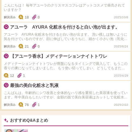
は少し保湿力が物足りなく感じました。今アユーラのリズムコンセントレート
こんにちは！ 毎年アユーラのクリスマスコフレはアットコスメで発売されて
ウォーターやアクセーヌのモイストバランスローションが気になっています。
いますか？
何かおすすめあれば使い心地など詳しく教えて欲しいです。
18
0
解決済み
2025/10/8
アユーラ AYURA 化粧水を付けると白い泡が出ます。
アユーラ AYURA 化粧水を付けると白い泡が出ます。 洗い残しは無いように
気を付けているのですが、顔に伸ばしているうちに、細かく小さい泡（乳化）
のようなものが出てきます。問題ありませんでしょうか？
21
0
解決済み
2025/6/24
【アユーラ香水】メディテーションナイトトワレ
メディテーションナイトトワレが廃盤になるタイミングで購入して、もうこの
香りの虜になってしまいました。 もう使い切ってしまい、どうしてもまたこ
の香りの香水を使いたくて、代わりになるような似ている香水を探していま
12
1
2025/4/29
す。 ネットでオゥパラディのサボンが似ていると書いてあったので、店舗で
試してみたのですが、やはり石鹸という感じで求めているものとは違いまし
最強の美白化粧水と乳液
た。 バブの｢入浴剤｣のような香りのものを探しています。 どなたかご存知な
いでしょうか？ よろしくお願いします。
こんばんは。年齢的にシワ改善と全体的なハリ感を重視した美容液を使ってい
ます。年中美白もしたいですが、金額の面で美白美容液はカットして化粧水、
乳液でケアしたいと思ってます。そこでみなさんが思う最強の美白化粧水と乳
76
1
解決済み
2025/2/22
液を教えてください。プチプラ、デパコス問いません。個人的にはとろみがな
い化粧水の方が好みです。今使っているのをタグ付けしておきます。よろしく
お願いします。
おすすめQ&Aまとめ