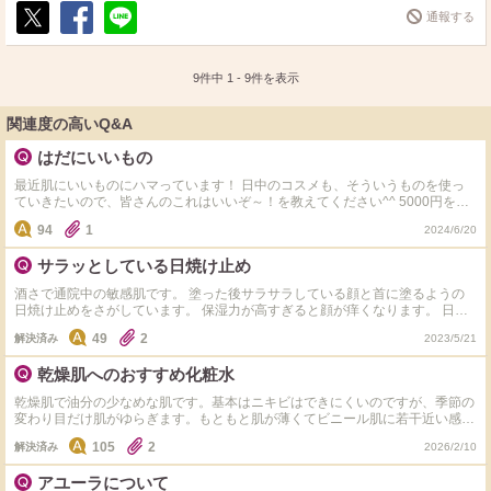
通報する
ポ
シ
送
ス
ェ
る
ト
ア
9件中
1
-
9
件を表示
関連度の高いQ&A
はだにいいもの
最近肌にいいものにハマっています！ 日中のコスメも、そういうものを使っ
ていきたいので、皆さんのこれはいいぞ～！を教えてください^^ 5000円を超
えないものをお願いします（コスパがいいものは除いて） ちなみにタグのも
94
1
2024/6/20
のが気に入ってます！
サラッとしている日焼け止め
酒さで通院中の敏感肌です。 塗った後サラサラしている顔と首に塗るようの
日焼け止めをさがしています。 保湿力が高すぎると顔が痒くなります。 日焼
け止め特有のの匂いが苦手です。 アスタリフトのuv下地はつかえます。 タグ
49
2
解決済み
2023/5/21
をつけてほしいです。よろしくお願いします。 アユーラの日焼け止めはだめ
でした。
乾燥肌へのおすすめ化粧水
乾燥肌で油分の少なめな肌です。基本はニキビはできにくいのですが、季節の
変わり目だけ肌がゆらぎます。もともと肌が薄くてビニール肌に若干近い感じ
なので、触るとベタついていないのにペカっと艶が見えることがあるので健康
105
2
解決済み
2026/2/10
な肌状態ではないのかなあと思っています。今はソフィーナiPの角層トリート
メント基礎化粧液を使っていて、大きな不満はないのですが、何か他にいいも
アユーラについて
のがあれば教えて欲しいです。イプサのタイムアクアはシャバシャバ系で私に