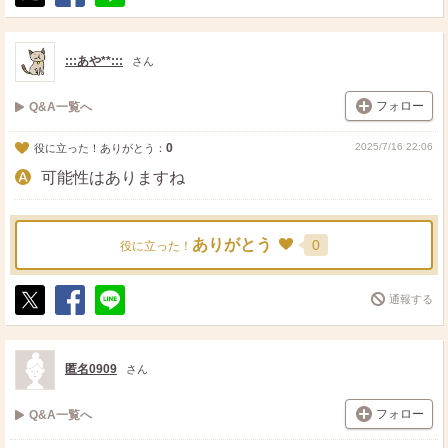
ポ
シ
送
ス
ェ
る
ト
ア
:::あや**:::
さん
フォロー
Q&A一覧へ
0
2025/7/16 22:06
役に立った！ありがとう：
可能性はありますね
ありがとう
0
役に立った！
通報する
ポ
シ
送
ス
ェ
る
ト
ア
匿名0909
さん
フォロー
Q&A一覧へ