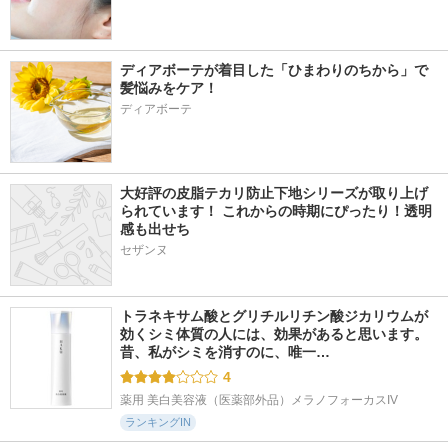
ディアボーテが着目した「ひまわりのちから」で
髪悩みをケア！
ディアボーテ
大好評の皮脂テカリ防止下地シリーズが取り上げ
られています！ これからの時期にぴったり！透明
感も出せち
セザンヌ
トラネキサム酸とグリチルリチン酸ジカリウムが
効くシミ体質の人には、効果があると思います。 
昔、私がシミを消すのに、唯一…
4
薬用 美白美容液（医薬部外品）メラノフォーカスIV
ランキングIN