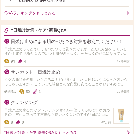
Q&Aランキングをもっとみる
“日焼け対策・ケア”新着Q&A
日焼け止めによる肌のべたつき対策を教えてください！
日焼け止めってどうしてもべたつくと思うのですが、どんな対処をしていま
すか？ 脂性肌寄りなのでいつも肌がぎらつく、べたつくのが気になっていま
す。 ベースメイクの上にパウダーを塗る・フィックス…
94
4
22時間前
サンカット 日焼け止め
タグの商品を使用したところニキビが増えました… 同じようになった方いら
っしゃいますか？ こういった場合どんな商品に変えることがおすすめでしょ
うか。
52
1
解決済み
17時間前
クレンジング
日焼け止め塗るので クレンジングオイルを使ってるのですが 頬や
鼻の毛穴が目立ってて本来なら使いたくないのですが 日焼け止め
が落ちるクレンジングはありますでしょうか… 使ってる日焼け止
8
0
42分前
め…
“日焼け対策・ケア”新着Q&Aをもっとみる