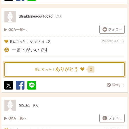
ポ
シ
送
ス
ェ
る
ト
ア
dfsakljrneaogufdoag;
さん
フォロー
Q&A一覧へ
0
2025/8/20 15:17
役に立った！ありがとう：
一番下がいいです
ありがとう
0
役に立った！
通報する
ポ
シ
送
ス
ェ
る
ト
ア
olo_46
さん
フォロー
Q&A一覧へ