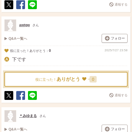
通報する
ポ
シ
送
ス
ェ
る
ト
ア
awtgw
さん
フォロー
Q&A一覧へ
0
2025/7/27 23:58
役に立った！ありがとう：
下です
ありがとう
0
役に立った！
通報する
ポ
シ
送
ス
ェ
る
ト
ア
＊みゆまる
さん
フォロー
Q&A一覧へ