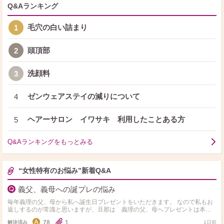
Q&Aランキング
毛穴の白い詰まり
1
頭頂部
2
洗顔料
3
ゼンウェアステイの減りについて
4
ヘアーサロン イワサキ 利用したことある方
5
Q&Aランキングをもっとみる
“女性特有のお悩み”新着Q&A
義父、義母への誕プレの悩み
毎年義理の父、母から私へ誕生日プレゼントをいただきます。 なので私もお
返しするのが常識と思いますが、旦那は 義理の父、母へプレゼントは本当
に送らなくていいと毎年言われます。 間に挟まれてう…
78
1
解決済み
1日前