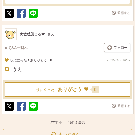
通報する
ポ
シ
送
ス
ェ
る
ト
ア
★敏感肌まる★
さん
フォロー
Q&A一覧へ
0
2025/7/22 14:37
役に立った！ありがとう：
うえ
ありがとう
0
役に立った！
通報する
ポ
シ
送
ス
ェ
る
ト
ア
277件中
1
-
10
件を表示
もっとみる…