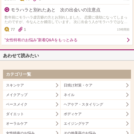
モラハラと別れたあと 次の出会いの注意点
数年前にモラハラ虚言癖の方とお別れしました。 恋愛に億劫になってしまっ
たのですが、今なんとか婚活しています。 次に出会う人がモラハラではない
か不安です。 モラハラと付き合ったことがある方…
77
1
15時間前
“女性特有のお悩み”新着Q&Aをもっとみる
あわせて読みたい
カテゴリ一覧
スキンケア
日焼け対策・ケア
メイクアップ
ネイル
ベースメイク
ヘアケア・スタイリング
ダイエット
ボディケア
オーラルケア
エイジングケア
女性特有のお悩み
その他美容のお悩み