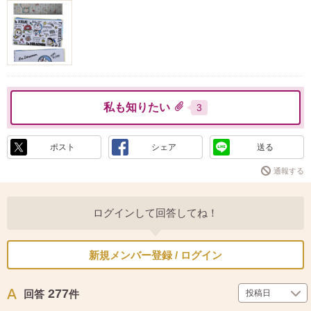
私も知りたい
3
ポスト
シェア
送る
通報する
ログインして回答してね！
新規メンバー登録 / ログイン
277
回答
件