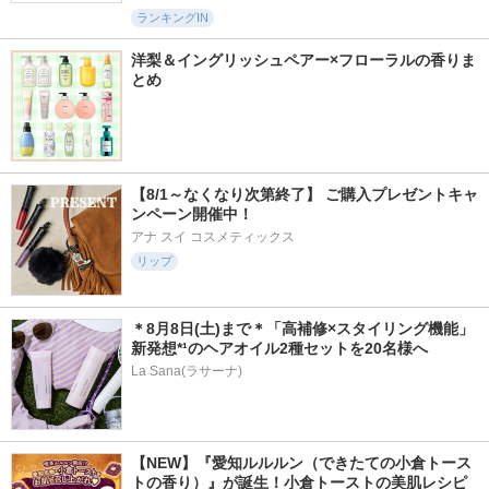
ランキングIN
洋梨＆イングリッシュペアー×フローラルの香りま
とめ
【8/1～なくなり次第終了】 ご購入プレゼントキャ
ンペーン開催中！
アナ スイ コスメティックス
リップ
＊8月8日(土)まで＊「高補修×スタイリング機能」
新発想*¹のヘアオイル2種セットを20名様へ
La Sana(ラサーナ)
【NEW】『愛知ルルルン（できたての小倉トース
トの香り）』が誕生！小倉トーストの美肌レシピ