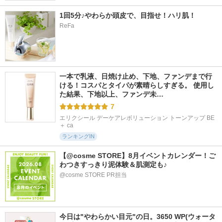
1回5分♪やわらか頭皮で、目指せ！ハリ肌！
ReFa
一本で乳液、日焼け止め、下地、ファンデまで行
ける！コスパとタイパが素晴らしすぎる。 使用し
た結果、下地以上、ファンデ未…
7
エリクシール デーケアレボリューション トーンアップ BE 
＋ ca
ランキングIN
【@cosme STORE】8月イベントカレンダー！ご
わつきすっきり泥体験＆肌測定も♪
@cosme STORE PR担当
今日は"やわらかい目元"の日。3650 WP(ウォータ