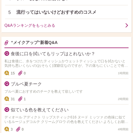
流行ってはいないけどおすすめのコスメ
5
Q&Aランキングをもっとみる
“メイクアップ”新着Q&A
食後に口を拭いてもリップはとれないか？
私は食後に、水をつけたティッシュかウェットティッシュで口を拭かないと
気持ち悪いくらいの(おそらく)潔癖症なのですが、下の落ちにくいことで有名
なティントを塗って食事をしてから口を濡れたものでガッと拭…
15
0
1時間前
ブルベ夏チーク
ブルベ夏におすすめのチークを教えて欲しいです
31
1
2時間前
似ている色を教えてください
ディオール アディクト リップスティック616 ヌード ミッツァ の色味に似て
いるルージュデコルテ クリームグロウ の色を教えてください よろしくお願い
します！
3
0
4時間前