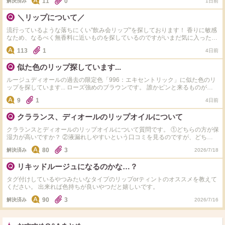
11
0
解決済み
1日前
ランパー このどちらかと比較して頂きたいです。 試したことのある方、お願
いいたします！
＼リップについて／
流行っているような落ちにくい"飲み会リップ"を探しております！ 香りに敏感
なため、なるべく無香料に近いものを探しているのですがいまだ気に入ったも
のに出会えず…(*_*) 皆様のお気に入りリップアイテムを教えていただけませ
113
1
4日前
んでしょうか？ （リップ・グロス・リップライナー等◎） よろしくお願いし
ます！ ★私の愛用リップアイテムはこちらです↓ ・HACCI リップスティック
似た色のリップ探しています...
・Cle de Peau Beaute ソワンプロテクトゥールレーブル ・JILL STUART リッ
プバーム ・資生堂 UVリップカラースプラッシュ タヒチブルー ・セザンヌト
ルージュディオールの過去の限定色「996：エキセントリック」に似た色のリ
リートメントリップバーム ・NARS アフターグロー リップバーム N 888 ・
ップを探しています... ローズ強めのブラウンです。 誰かピンと来るものがあ
Cle de Peau Beaute ルージュアレーブル 19&26
れば教えてください！
9
1
4日前
クラランス、ディオールのリップオイルについて
クラランスとディオールのリップオイルについて質問です。 ①どちらの方が保
湿力が高いですか？ ②液漏れしやすいという口コミを見るのですが、どちらの
方が液漏れしやすいですか？ ――――――――――――― ③他におすすめの
80
3
解決済み
2026/7/18
リップオイルがあれば教えてください。 どれか1つでもお答えいただけたらあ
りがたいです！
リキッドルージュになるのかな…？
タグ付けしているやつみたいなタイプのリップorティントのオススメを教えて
ください。 出来れば色持ちが良いやつだと嬉しいです。
90
3
解決済み
2026/7/16