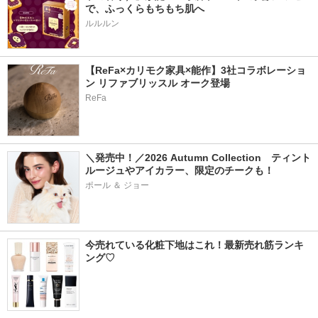
で、ふっくらもちもち肌へ
ルルルン
【ReFa×カリモク家具×能作】3社コラボレーショ
ン リファブリッスル オーク登場
ReFa
＼発売中！／2026 Autumn Collection　ティント
ルージュやアイカラー、限定のチークも！
ポール ＆ ジョー
今売れている化粧下地はこれ！最新売れ筋ランキ
ング♡