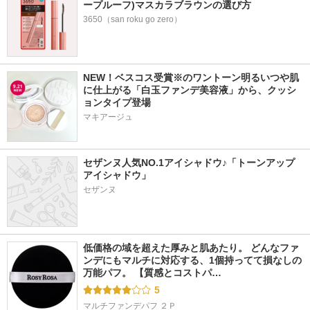
ープルーフ)マスカラブラウンの選び方
3650（san roku go zero）
NEW！ベスコス受賞※のワントーン明るいつや肌
に仕上がる「白玉ファンデ美容液」から、クッシ
ョンタイプ登場
マキアージュ
セザンヌ人気NO.1アイシャドウ♪「トーンアップ
アイシャドウ」
セザンヌ
低価格の域を超えた厚みと肌あたり。 どんなファ
ンデにもマルチに対応する、1個持ってて損なしの
万能パフ。 【質感とコストパ…
5
マルチファンデパフ ２Ｐ