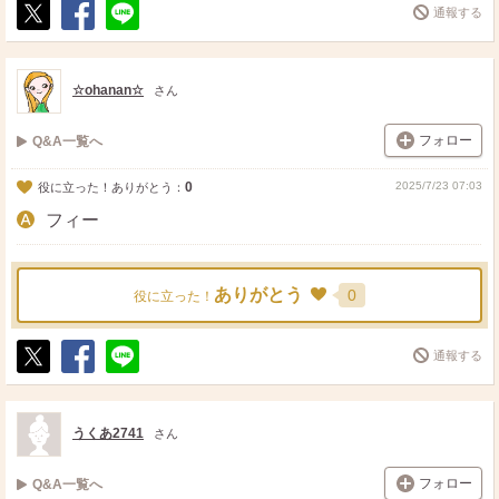
通報する
ポ
シ
送
ス
ェ
る
ト
ア
☆ohanan☆
さん
フォロー
Q&A一覧へ
0
2025/7/23 07:03
役に立った！ありがとう：
フィー
ありがとう
0
役に立った！
通報する
ポ
シ
送
ス
ェ
る
ト
ア
うくあ2741
さん
フォロー
Q&A一覧へ