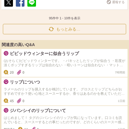
通報する
ポ
シ
送
ス
ェ
る
ト
ア
95件中
1
-
10
件を表示
もっとみる…
関連度の高いQ&A
ビビッドウィンターに似合うリップ
(おそらく)ビビッドウィンターです。 ・パキッとしたリップが似合う ・彩度が
淡くポップすぎるリップは似合わない ・暗いトーンは似合わない ・マットで
のっぺり重たいものよりも透け感があり立体感があるリップのほうが好き ・
20
0
7時間前
最近はピンク系が好き ビビッドウィンターにおすすめのリップを、カラーと
ともに教えていただけると嬉しいです！
リップについつ
ラメールのリップを購入するか検討しています。 グロスとリップどちらがお
すすめですか？使い心地とスースーするか、香りはあるのかを教えていただき
たいです。
45
0
1日前
ジバンシイのリップについて
はじめまして！ タグのジバンシイのリップが気になっています。口コミを読
んでいると、スースーするとの事だったのですが、どのくらいのスースー感で
しょうか？ 使ったことのあるリップで、 JILLSTUARTのプランパー VISEのプ