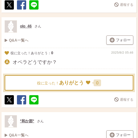
通報する
ポ
シ
送
ス
ェ
る
ト
ア
olo_46
さん
フォロー
Q&A一覧へ
0
2025/8/2 05:46
役に立った！ありがとう：
オペラどうですか？
ありがとう
0
役に立った！
通報する
ポ
シ
送
ス
ェ
る
ト
ア
*和か那*
さん
フォロー
Q&A一覧へ