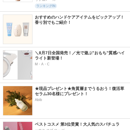
ランキングIN
おすすめのハンドケアアイテムをピックアップ！
香り別でもご紹介！
＼8月7日全国発売！／光で遊ぶ”おもち”質感ハイ
ライト新登場！
M・A・C
★現品プレゼント★角質層までうるおう！復活草
セラム30名様にプレゼント！
Abib
ベストコスメ 第3位受賞！大人気のスパチュラ