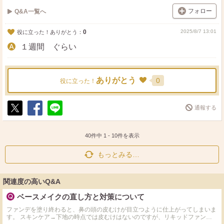
フォロー
Q&A一覧へ
0
2025/8/7 13:01
役に立った！ありがとう：
１週間 ぐらい
ありがとう
0
役に立った！
通報する
ポ
シ
送
ス
ェ
る
ト
ア
40件中
1
-
10
件を表示
もっとみる…
関連度の高いQ&A
ベースメイクの直し方と対策について
ファンデを塗り終わると、鼻の頭の皮むけが目立つように仕上がってしまいま
す。 スキンケア→下地の時点では皮むけはないのですが、リキッドファンデ