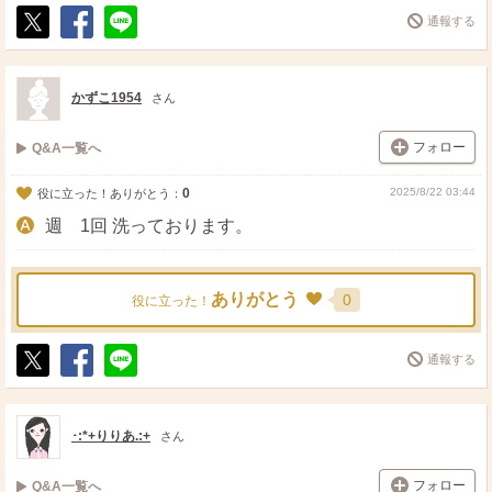
通報する
ポ
シ
送
ス
ェ
る
ト
ア
かずこ1954
さん
フォロー
Q&A一覧へ
0
2025/8/22 03:44
役に立った！ありがとう：
週 1回 洗っております。
ありがとう
0
役に立った！
通報する
ポ
シ
送
ス
ェ
る
ト
ア
･:*+りりあ.:+
さん
フォロー
Q&A一覧へ