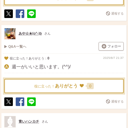
通報する
ポ
シ
送
ス
ェ
る
ト
ア
あや☆★(o^-)b
さん
フォロー
Q&A一覧へ
0
2025/8/7 21:37
役に立った！ありがとう：
週一がいいと思います。(^^)/
ありがとう
0
役に立った！
通報する
ポ
シ
送
ス
ェ
る
ト
ア
青いハンカチ
さん