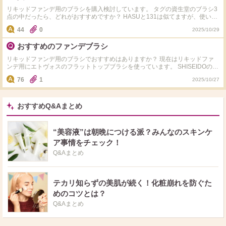
リキッドファンデ用のブラシを購入検討しています。 タグの資生堂のブラシ3
点の中だったら、どれがおすすめですか？ HASUと131は似てますが、使い心
地の違いなども気になります。 それぞれのメリット、デメリットなどありま
44
0
2025/10/29
したら教えていただきたいです。 ファンデの仕上がりは、艶感があり自然な
カバー力のある仕上がりが好みです。
おすすめのファンデブラシ
リキッドファンデ用のブラシでおすすめはありますか？ 現在はリキッドファ
ンデ用にエトヴォスのフラットトップブラシを使っています。 SHISEIDOのフ
ェイスデュオ気になってますが、どうでしょうか？ SHISEIDOの一回り小さい
76
1
2025/10/27
ブラシとどちらがファンデが綺麗に仕上がりますか？ 他にもオススメのブラ
シや、フェイスパウダー用のブラシもございましたら教えていただきたいで
す。
おすすめQ&Aまとめ
“美容液”は朝晩につける派？みんなのスキンケ
ア事情をチェック！
Q&Aまとめ
テカリ知らずの美肌が続く！化粧崩れを防ぐた
めのコツとは？
Q&Aまとめ