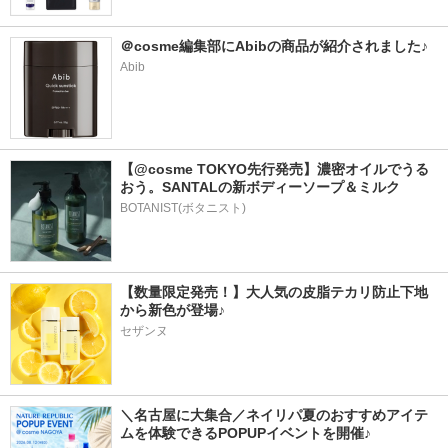
＠cosme編集部にAbibの商品が紹介されました♪
Abib
【@cosme TOKYO先行発売】濃密オイルでうる
おう。SANTALの新ボディーソープ＆ミルク
BOTANIST(ボタニスト)
【数量限定発売！】大人気の皮脂テカリ防止下地
から新色が登場♪
セザンヌ
＼名古屋に大集合／ネイリパ夏のおすすめアイテ
ムを体験できるPOPUPイベントを開催♪