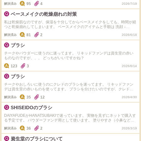
を塗ると皮むけが目立ちます。 私は乾燥肌ですが、やはり保湿が足りていな
95
4
解決済み
2026/7/19
いのでしょうか？ 保湿は力を入れているつもりなのですが、他に対策など教
えていただきたいです。 また、そうなってしまった場合はどうやって直した
ベースメイクの乾燥崩れの対策
らいいでしょうか？ 今まで直そうとして、鼻のファンデを保湿クリームでオ
フ→保湿クリームを鼻に塗って保湿をする→リキッドファンデを重ねる の手
私は乾燥肌なのですが、保湿を十分してからベースメイクをしても、時間が経
順で行っていましたが、こうやると毛穴に白いものが溜まってしまい汚く見え
つと乾燥崩れしてしまいます。 ベースメイクのアイテムと手順は 洗顔 ↓
ます。 なにか良い直し方があれば教えて頂きたいです。 使ってるベースメイ
ANUA PDRN美容液 ↓ ルルルンプレシャスGREEN(化粧水代わり) ↓ 皮膚科で
クのアイテムはタグ付けします。 保湿クリームは、皮膚科で処方していただ
81
2
解決済み
2026/6/18
もらっている保湿クリーム ↓ ティッシュオフ ↓ アリィー クロノビューティ フ
いているヒルドイドです。 スキンケアの工程の最後に使っています。
ラットスムースフィルター(下地)をスポンジで塗る ↓ 資生堂 エッセンススキン
ブラシ
グロウ(ファンデ)をフェイスデュオ(専用ブラシ)で塗る ↓ Innisfreeのパウダー
をブラシで塗る 上記を踏まえて、乾燥崩れに対する化粧直しのアイテムと方
チークやパウダーに使うのに迷ってます。 リキッドファンデは資生堂の赤い
法、対策について教えていただきたいです。 今までノーファンデで過ごして
ものなのですが、、、 どっちがいいですかね？
きてベースメイク初心者です。 よろしくお願いいたします。
123
3
2026/6/14
ブラシ
チークやおしろいに使うのにクレドのブラシを迷ってます。 リキッドファン
デは資生堂の赤いものを使ってます。 ブラシを分けたいのですが、クレドの
はどうでしょうかね？
35
12
解決済み
2026/4/30
SHISEIDOのブラシ
DAIYAFUDEかHANATSUBAKIで迷っています。 実物を見ずにネットで購入す
る予定です。 パウダーファンデ用として使います。 塗りやすさ（小鼻なども
塗りやすいか）や、両方持っている方はこの二つの違いやそれぞれの特長を教
36
2
解決済み
2026/3/19
えてほしいです。
資生堂のブラシについて