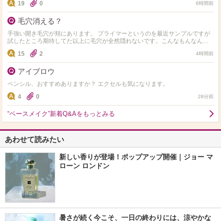
19
0
6時間前
毛穴消える？
手強い開き毛穴が頬にあります。 プライマーというのを最近サンプルですが
試したところ期待してた以上に毛穴が全然隠れないです。こんなもんなんで
しょうか？ それともぬった瞬間から毛穴が消えて綺麗な仕…
15
2
4時間前
アイブロウ
ペンシル、おすすめありますか？ エクセルも気になります。
4
0
28分前
“ベースメイク”新着Q&Aをもっとみる
あわせて読みたい
新しい香りが登場！ポップアップ開催｜ジョー マ
ローン ロンドン
暑さが続く今こそ、一日の終わりには、涼やかな