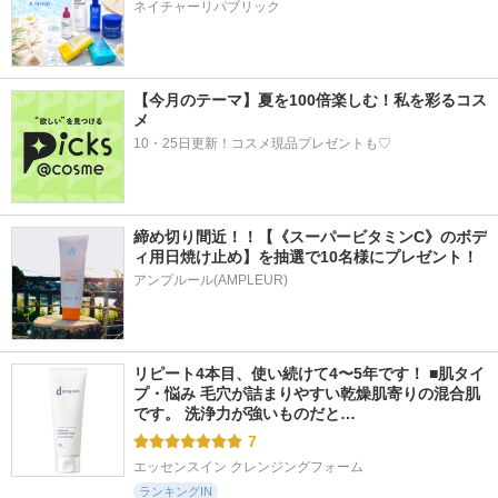
ネイチャーリパブリック
【今月のテーマ】夏を100倍楽しむ！私を彩るコス
メ
10・25日更新！コスメ現品プレゼントも♡
締め切り間近！！【《スーパービタミンC》のボデ
ィ用日焼け止め】を抽選で10名様にプレゼント！
アンプルール(AMPLEUR)
リピート4本目、使い続けて4〜5年です！ ■肌タイ
プ・悩み 毛穴が詰まりやすい乾燥肌寄りの混合肌
です。 洗浄力が強いものだと…
7
エッセンスイン クレンジングフォーム
ランキングIN