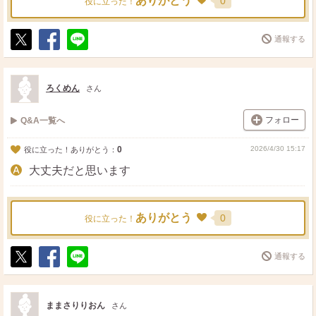
ありがとう
0
役に立った！
通報する
ポ
シ
送
ス
ェ
る
ト
ア
ろくめん
さん
フォロー
Q&A一覧へ
0
2026/4/30 15:17
役に立った！ありがとう：
大丈夫だと思います
ありがとう
0
役に立った！
通報する
ポ
シ
送
ス
ェ
る
ト
ア
ままさりりおん
さん