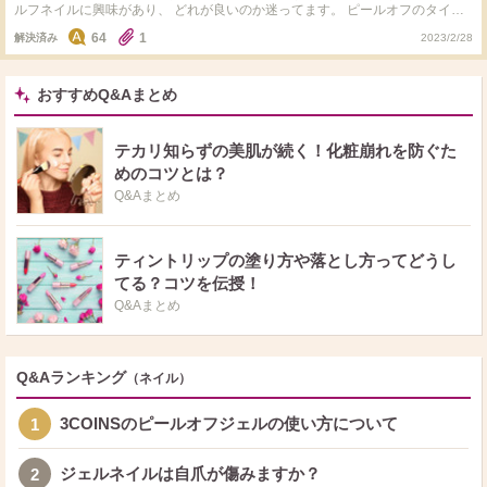
ルフネイルに興味があり、 どれが良いのか迷ってます。 ピールオフのタイ
プ、 百均、 シールになったもの…色々ありますよね。 絵心がないので、 上手
64
1
解決済み
2023/2/28
く出来るかなと思いますが、 スターターセットを購入しようと思います。 皆
さんのおすすめを教えてください。 (HOMEIが手軽に手に入って気になってい
ます)
おすすめQ&Aまとめ
テカリ知らずの美肌が続く！化粧崩れを防ぐた
めのコツとは？
Q&Aまとめ
ティントリップの塗り方や落とし方ってどうし
てる？コツを伝授！
Q&Aまとめ
Q&Aランキング
（ネイル）
3COINSのピールオフジェルの使い方について
1
ジェルネイルは自爪が傷みますか？
2