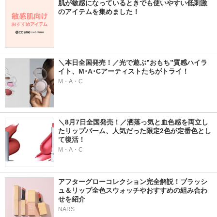
肌が敏感になっているときでも使いやすい低刺激
のアイテムを集めました！
＼本日全国発売！／光で遊ぶ”おもち”質感ハイラ
イト、M･A･Cアーティストたちがトライ！
M・A・C
＼8月7日全国発売！／洒落っ気と血色感を両立し
たリップバーム、人気だった限定2色が定番色とし
て復活！
M・A・C
アフターグローコレクション完全解説！ブラッシ
ュ＆リップ全色スウォッチやおすすめの組み合わ
せを紹介
NARS