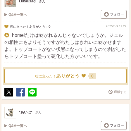
Lunausagi
さん
フォロー
Q&A一覧へ
0
2025/8/9 11:22
役に立った！ありがとう：
homeiだけは剥がれるんじゃないでしょうか。ジェル
の相性にもよりそうですがわたしはきれいに剥がせます
よ。トップコートがない状態になってしまうので剥がした
らトップコート塗って硬化した方がいいです。
ありがとう
0
役に立った！
通報する
ポ
シ
送
ス
ェ
る
ト
ア
*あいは*
さん
フォロー
Q&A一覧へ