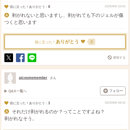
0
2025/8/9 10:01
役に立った！ありがとう：
剥がれないと思いますし、剥がれても下のジェルが傷
つくと思います
ありがとう
0
役に立った！
通報する
ポ
シ
送
ス
ェ
る
ト
ア
atcosmemember
さん
フォロー
Q&A一覧へ
1
2025/8/9 08:02
役に立った！ありがとう：
それだけ剥がれるのか？ってことですよね？
剥がれなそう。