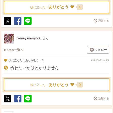
ありがとう
1
役に立った！
通報する
ポ
シ
送
ス
ェ
る
ト
ア
barneysnewyork
さん
フォロー
Q&A一覧へ
0
2025/8/8 13:21
役に立った！ありがとう：
合わないかはわかりません
ありがとう
0
役に立った！
通報する
ポ
シ
送
ス
ェ
る
ト
ア