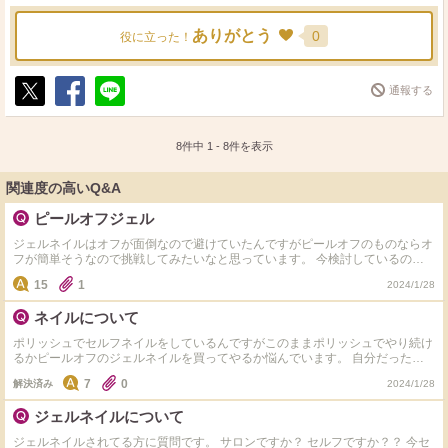
ありがとう
0
役に立った！
通報する
ポ
シ
送
ス
ェ
る
ト
ア
8件中
1
-
8
件を表示
関連度の高いQ&A
ピールオフジェル
ジェルネイルはオフが面倒なので避けていたんですがピールオフのものならオ
フが簡単そうなので挑戦してみたいなと思っています。 今検討しているのが
①ペロリン＋セリアなどのカラージェル＋トップジェル ②HOMEIウィークリ
15
1
2024/1/28
ージェル なのですがどちらがおすすめですか？ 実際に使っている方ペロリン
はどれを使っているかやどれくらいもつか、もっとこうやった方がいいよなど
ネイルについて
ありましたら教えてください。お願いします！
ポリッシュでセルフネイルをしているんですがこのままポリッシュでやり続け
るかピールオフのジェルネイルを買ってやるか悩んでいます。 自分だったら
こっちにするとか、ピールオフのジェルネイルを使ったことある方使い心地や
7
0
解決済み
2024/1/28
おすすめのメーカーなど教えてください。
ジェルネイルについて
ジェルネイルされてる方に質問です。 サロンですか？ セルフですか？？ 今セ