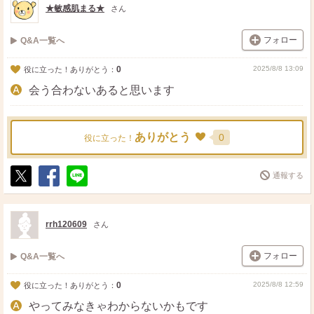
★敏感肌まる★
さん
フォロー
Q&A一覧へ
0
2025/8/8 13:09
役に立った！ありがとう：
会う合わないあると思います
ありがとう
0
役に立った！
通報する
ポ
シ
送
ス
ェ
る
ト
ア
rrh120609
さん
フォロー
Q&A一覧へ
0
2025/8/8 12:59
役に立った！ありがとう：
やってみなきゃわからないかもです