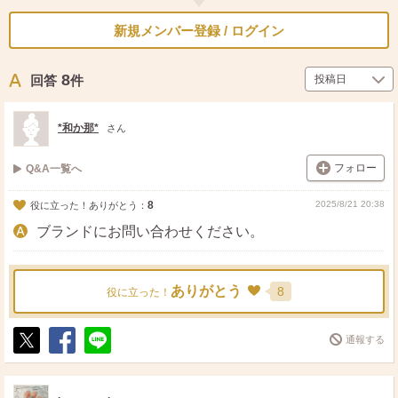
新規メンバー登録 / ログイン
8
回答
件
*和か那*
さん
フォロー
Q&A一覧へ
8
2025/8/21 20:38
役に立った！ありがとう：
ブランドにお問い合わせください。
ありがとう
8
役に立った！
通報する
ポ
シ
送
ス
ェ
る
ト
ア