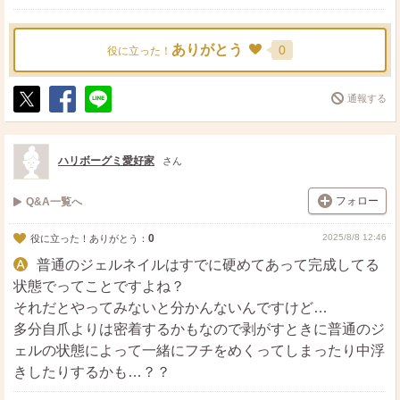
ありがとう
0
役に立った！
通報する
ポ
シ
送
ス
ェ
る
ト
ア
ハリボーグミ愛好家
さん
フォロー
Q&A一覧へ
0
2025/8/8 12:46
役に立った！ありがとう：
普通のジェルネイルはすでに硬めてあって完成してる
状態でってことですよね？
それだとやってみないと分かんないんですけど…
多分自爪よりは密着するかもなので剥がすときに普通のジ
ェルの状態によって一緒にフチをめくってしまったり中浮
きしたりするかも…？？