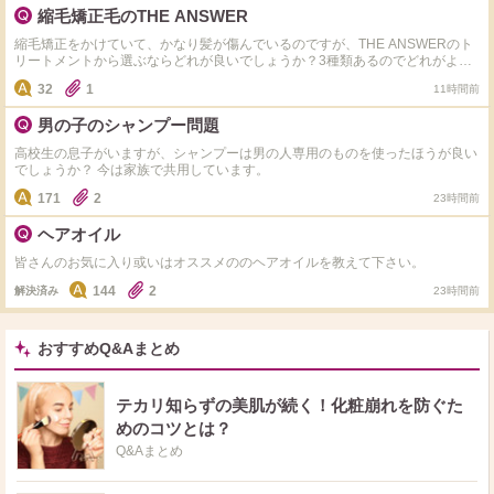
とコンディショナーはエッセンシャル、ミルクはプリュスオー、オイルはモロ
縮毛矯正毛のTHE ANSWER
ッカンを使用しています。 ドライヤーはパナソニックの風が強いやつを使っ
てます。 ダメージ毛ではないのですが、何か改善する方法はありませんか？
縮毛矯正をかけていて、かなり髪が傷んでいるのですが、THE ANSWERのト
リートメントから選ぶならどれが良いでしょうか？3種類あるのでどれがよい
か分からず悩んでいます。
32
1
11時間前
男の子のシャンプー問題
高校生の息子がいますが、シャンプーは男の人専用のものを使ったほうが良い
でしょうか？ 今は家族で共用しています。
171
2
23時間前
ヘアオイル
皆さんのお気に入り或いはオススメののヘアオイルを教えて下さい。
144
2
解決済み
23時間前
おすすめQ&Aまとめ
テカリ知らずの美肌が続く！化粧崩れを防ぐた
めのコツとは？
Q&Aまとめ