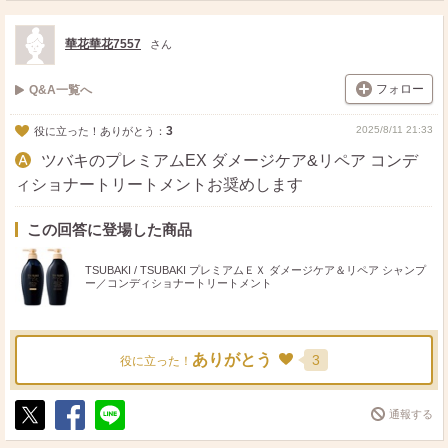
ス
ェ
る
ト
ア
華花華花7557
さん
フォロー
Q&A一覧へ
3
2025/8/11 21:33
役に立った！ありがとう：
ツバキのプレミアムEX ダメージケア&リペア コンデ
ィショナートリートメントお奨めします
この回答に登場した商品
TSUBAKI / TSUBAKI プレミアムＥＸ ダメージケア＆リペア シャンプ
ー／コンディショナートリートメント
ありがとう
3
役に立った！
通報する
ポ
シ
送