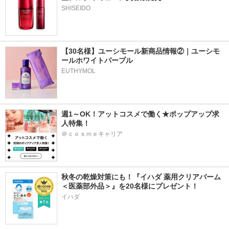
SHISEIDO
【30名様】ユーシモール新商品情報②｜ユーシモ
ールホワイトパープル
EUTHYMOL
週1～OK！アットコスメで働く★ポップアップ求
人特集！
＠ｃｏｓｍｅキャリア
秋冬の乾燥対策にも！『イハダ 薬用クリアバーム
＜医薬部外品＞』を20名様にプレゼント！
イハダ