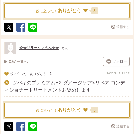
ありがとう
3
役に立った！
通報する
ポ
シ
送
ス
ェ
る
ト
ア
☆☆リラックマさん☆☆
さん
フォロー
Q&A一覧へ
3
2025/8/11 23:27
役に立った！ありがとう：
ツバキのプレミアムEX ダメージケア&リペア コンデ
ィショナートリートメントお奨めします
ありがとう
3
役に立った！
通報する
ポ
シ
送