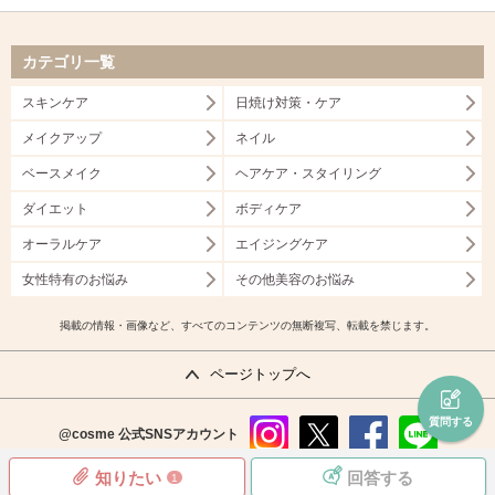
カテゴリ一覧
スキンケア
日焼け対策・ケア
メイクアップ
ネイル
ベースメイク
ヘアケア・スタイリング
ダイエット
ボディケア
オーラルケア
エイジングケア
女性特有のお悩み
その他美容のお悩み
掲載の情報・画像など、すべてのコンテンツの無断複写、転載を禁じます。
ページトップへ
質問する
@cosme
公式SNSアカウント
instag
x
faceb
line
知りたい
回答する
1
ram
ook
copyright©istyle,inc.