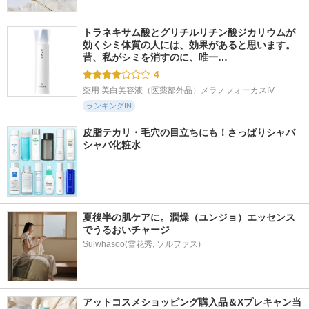
トラネキサム酸とグリチルリチン酸ジカリウムが
効くシミ体質の人には、効果があると思います。 
昔、私がシミを消すのに、唯一…
4
薬用 美白美容液（医薬部外品）メラノフォーカスIV
ランキングIN
皮脂テカリ・毛穴の目立ちにも！さっぱりシャバ
シャバ化粧水
夏後半の肌ケアに。潤燥（ユンジョ）エッセンス
でうるおいチャージ
Sulwhasoo(雪花秀, ソルファス)
アットコスメショッピング購入品＆Xプレキャン当