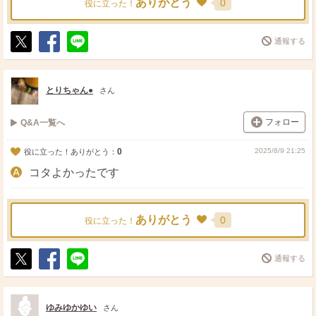
ありがとう
0
役に立った！
通報する
ポ
シ
送
ス
ェ
る
ト
ア
とりちゃん●
さん
フォロー
Q&A一覧へ
0
2025/8/9 21:25
役に立った！ありがとう：
コタよかったです
ありがとう
0
役に立った！
通報する
ポ
シ
送
ス
ェ
る
ト
ア
ゆみゆかゆい
さん