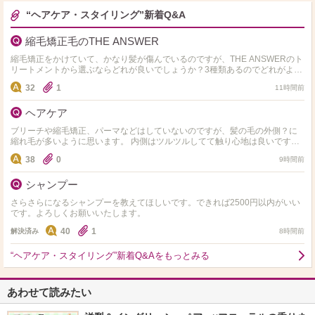
“ヘアケア・スタイリング”新着Q&A
縮毛矯正毛のTHE ANSWER
縮毛矯正をかけていて、かなり髪が傷んでいるのですが、THE ANSWERのト
リートメントから選ぶならどれが良いでしょうか？3種類あるのでどれがよい
か分からず悩んでいます。
32
1
11時間前
ヘアケア
ブリーチや縮毛矯正、パーマなどはしていないのですが、髪の毛の外側？に
縮れ毛が多いように思います。 内側はツルツルしてて触り心地は良いです。
基本的にお風呂から出たらすぐ髪の毛は乾かすようにして…
38
0
9時間前
シャンプー
さらさらになるシャンプーを教えてほしいです。できれば2500円以内がいい
です。よろしくお願いいたします。
40
1
解決済み
8時間前
“ヘアケア・スタイリング”新着Q&Aをもっとみる
あわせて読みたい