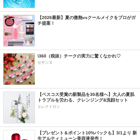
【2026最新】夏の微熱vsクールメイクをプロがガ
チ提案！
\360（税抜）チークの実力に驚くなかれ♡
セザンヌ
【ベスコス受賞の新製品を30名様へ】大人の夏肌
トラブルを労わる、クレンジング&洗顔セット
エレクトロン
【プレゼント＆ポイント10%バックも】3/1より 新
生アルティミューン美容液発売！