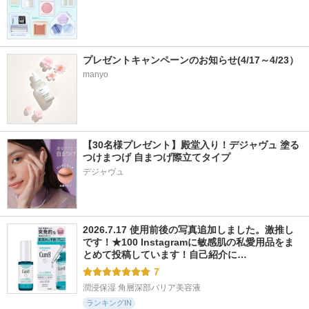
プレゼントキャンペーンのお知らせ(4/17～4/23）
manyo
【30名様プレゼント】殿堂入り！デジャヴュ 塗る
つけまつげ 自まつげ際立てタイプ
デジャヴュ
2026.7.17 使用前後の写真追加しました。激推し
です！★100 Instagramに敏感肌の私愛用品をま
とめて投稿しています！自己紹介に…
7
潤浸保湿 角層深部バリア美容液
ランキングIN