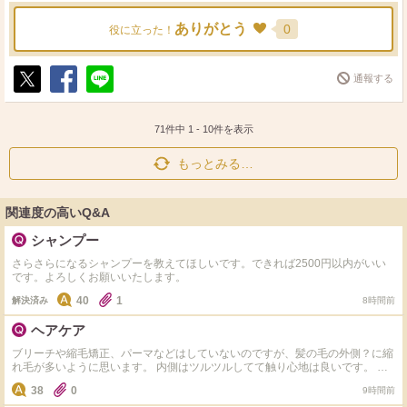
ありがとう
0
役に立った！
通報する
ポ
シ
送
ス
ェ
る
ト
ア
71件中
1
-
10
件を表示
もっとみる…
関連度の高いQ&A
シャンプー
さらさらになるシャンプーを教えてほしいです。できれば2500円以内がいい
です。よろしくお願いいたします。
40
1
解決済み
8時間前
ヘアケア
ブリーチや縮毛矯正、パーマなどはしていないのですが、髪の毛の外側？に縮
れ毛が多いように思います。 内側はツルツルしてて触り心地は良いです。 基
本的にお風呂から出たらすぐ髪の毛は乾かすようにしています。寝相が悪いの
38
0
9時間前
で、ダメージを与えているとしたらそこなのかもしれないです。 シャンプー