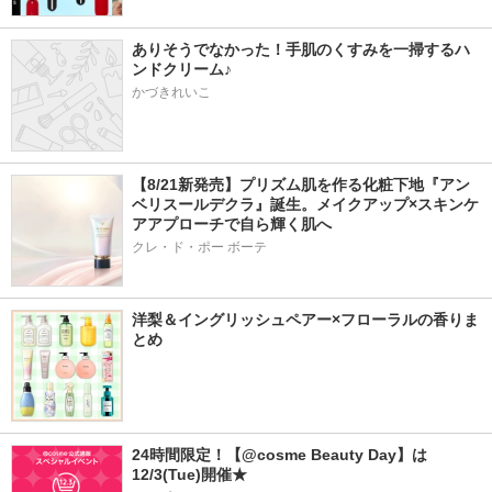
ありそうでなかった！手肌のくすみを一掃するハ
ンドクリーム♪
かづきれいこ
【8/21新発売】プリズム肌を作る化粧下地『アン
ベリスールデクラ』誕生。メイクアップ×スキンケ
アアプローチで自ら輝く肌へ
クレ・ド・ポー ボーテ
洋梨＆イングリッシュペアー×フローラルの香りま
とめ
24時間限定！【@cosme Beauty Day】は
12/3(Tue)開催★