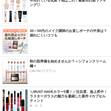
今売れている化粧下地はこれ！最新売れ筋ランキ
ング♡
30～50代のメイク講師のお直しポーチの中身は？
崩れにくいコツも
秋の肌準備を始めませんか？＜シフォンクリーム
編＞
Lala Vie (ララヴィ)
＼MUST HAVEカラー5選！／注目度、急上昇中！
ラスターガラスの魅力を凝縮した新作 #カプセル
ティント
M・A・C