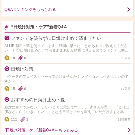
Q&Aランキングをもっとみる
“日焼け対策・ケア”新着Q&A
ファンデを塗らずに日焼け止めで済ませたい
ALLIE 顔用の紫を使っています。疑問に思ったことがあるので教えてくださ
い、！ ①日焼け止めだけでもまあまあ肌が綺麗に見えるのでファンデは塗ら
なくていいやーと思うけど目立つシミやくまは隠し…
18
0
55分前
日焼け対策
ヤケーヌのフェイスカバーって焼けませんか？ メイクなどは付きにくいので
すか？
15
0
47分前
おすすめの日焼け止め・夏
絶対に白くつかない！ ということは承知です。。。 皆さんが思う、「これは
服などに白くつきにくい！」と思う日焼け止めを教えていただけますと幸い
です。 なお、spf50+,PA++++ものが…
111
1
11時間前
“日焼け対策・ケア”新着Q&Aをもっとみる