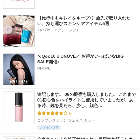
【旅行中もキレイをキープ♪】旅先で取り入れた
い、持ち運びスキンケアアイテム5選
AXXZIA（アクシージア）
＼Qoo10 x UNOVE／ お得がいっぱいなBIG 
SALE開催♪
UNOVE
追記します。 06の艶宿も購入しました。 これまで
01初心色をハイライトに使用していましたが、あ
る時、鏡を見たら、少し、顔色…
6
コンプレクション フェイス カラー
ランキングIN