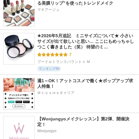
る美膜リップ”を使ったトレンドメイク
マキアージュ
★2026年5月追記　ミニサイズについて★ 小さい
サイズが出て欲しいと思い… ここにもめっちゃし
つこく書きました（笑） 待望のミ…
7
プードルトランスパラントｎ Ｍ
ランキングIN
週1～OK！アットコスメで働く★ポップアップ求
人特集！
＠ｃｏｓｍｅキャリア
【Wonjungyoメイクレッスン】第2弾、開催決
定！
Wonjungyo