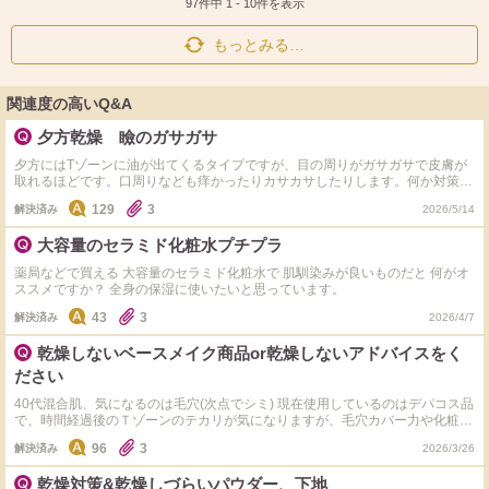
ト
ア
97件中
1
-
10
件を表示
もっとみる…
関連度の高いQ&A
夕方乾燥 瞼のガサガサ
夕方にはTゾーンに油が出てくるタイプですが、目の周りがガサガサで皮膚が
取れるほどです。口周りなども痒かったりカサカサしたりします。何か対策は
ありますでしょうか。 普段はベースメイクと眉毛くらいしかしないので化粧
129
3
解決済み
2026/5/14
直しなどしないため皆さんが対策などでやっておられることがあれば知りたい
です。 スキンケアや保湿などは朝晩やっております。 乾燥など対策や解決方
大容量のセラミド化粧水プチプラ
法などアドバイスいただけたらと思います。
薬局などで買える 大容量のセラミド化粧水で 肌馴染みが良いものだと 何がオ
ススメですか？ 全身の保湿に使いたいと思っています。
43
3
解決済み
2026/4/7
乾燥しないベースメイク商品or乾燥しないアドバイスをく
ださい
40代混合肌、気になるのは毛穴(次点でシミ) 現在使用しているのはデパコス品
で、時間経過後のＴゾーンのテカリが気になりますが、毛穴カバー力や化粧崩
れはあまり気にならない程度です。 ただもう少し価格を抑えたい＆ドラッグ
96
3
解決済み
2026/3/26
ストアで買えるものにしたく、 スキンケアとベースメイクどちらも見直し中
です。 試供品やお試しミニサイズを購入し、下記3パターンを試しました。 ①
乾燥対策&乾燥しづらいパウダー、下地
いつものスキンケア＋お試し下地・ファンデ ②お試しスキンケア＋いつもの下