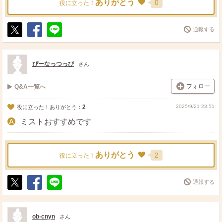
ありがとう
0
役に立った！
通報する
ポ
シ
送
ス
ェ
る
ト
ア
ぴーなっつっぴ
さん
フォロー
Q&A一覧へ
2
2025/9/21 23:51
役に立った！ありがとう：
ミストおすすめです
ありがとう
2
役に立った！
通報する
ポ
シ
送
ス
ェ
る
ト
ア
ob-cnyn
さん