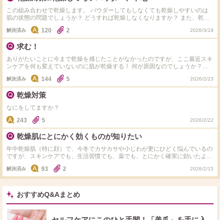
地・ファンデ ③全てお試し品 どれもつけたそばからモロモロが出たり、1、２
この組み合わせで乾燥します。 パウダーしてもしなくても乾燥しやすいのは
時間後には口周りがつっぱり、午前中のうちに乾燥崩れしてしまいガサガサし
肌の状態の問題でしょうか？ どうすれば乾燥しなくなりますか？ また、乾燥
た感じになりました。 Ｔゾーンはいつもよりテカリが抑えられ、毛穴や化粧
しづらいパウダーや下地は何がありますか？ 乾燥は頬や眉間が多いです。
崩れは特に気になりませんでした。 組み合わせが悪かったせいもあるかもし
120
2
解決済み
2026/3/18
れませんが、乾燥しないベースメイク商品or乾燥しない方法を教えて頂きたい
です。 もしくはいずれも変更せずに継続した方が良いでしょうか？ アドバイ
求む！
スよろしくお願いします。 現在使用しているのはタグ付けした黒KANEBOと
コスデコです。 デイは秋冬等の乾燥時期、ヴェイルオブデイは夏に使用。 コ
ありがたいことに今まで乾燥を感じたことがなかったのですが、ここ最近スキ
スデコはフロウライザーが普段使用しているものになります。 それ以外にタ
ンケアを何も変えていないのに肌が乾燥する！ 何が原因なのでしょうか？わ
グ付けしたのは試したものです。
かる方いらっしゃいますか？
144
5
解決済み
2026/2/23
乾燥対策
なにをしてますか？
243
5
2026/2/22
乾燥肌にとにかく効くものが知りたい
年中乾燥肌（特に顔）で、今冬でカサカサや小じわが更にひどく悩んでいるの
ですが、スキンケアでも、生活習慣でも、薬でも、とにかく確実に効いたよ！
というものや方法があれば教えてもらいたいです。 後適度な筋トレやウォー
93
2
解決済み
2026/2/15
キングは肌にいいですか？ 読んでいただきありがとうございました。推しの
イベントが７月頭にあるので、それまでに出来るだけでも改善したいです！
おすすめQ&Aまとめ
セルフケアにこのひと手間！「美爪」を手に入