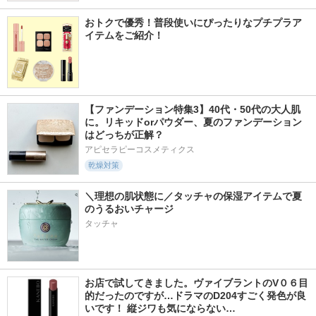
おトクで優秀！普段使いにぴったりなプチプラア
イテムをご紹介！
【ファンデーション特集3】40代・50代の大人肌
に。リキッドorパウダー、夏のファンデーション
はどっちが正解？
アピセラピーコスメティクス
乾燥対策
＼理想の肌状態に／タッチャの保湿アイテムで夏
のうるおいチャージ
タッチャ
お店で試してきました。ヴァイブラントのV０６目
的だったのですが…ドラマのD204すごく発色が良
いです！ 縦ジワも気にならない…