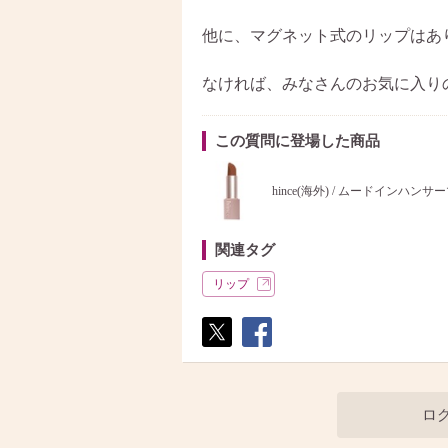
他に、マグネット式のリップはあ
なければ、みなさんのお気に入り
この質問に登場した商品
hince(海外) / ムードインハンサ
関連タグ
リップ
ポス
シェ
ト
ア
ロ