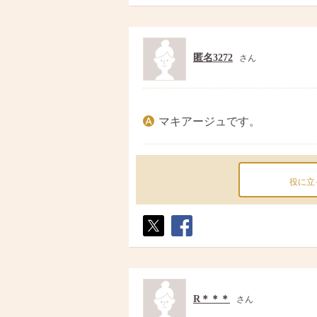
ト
ア
匿名3272
さん
マキアージュです。
役に立
ポス
シェ
ト
ア
R＊＊＊
さん