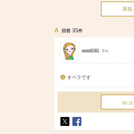
新規
35
回答
件
aomi6582
さん
オペラです
役に立
ポス
シェ
ト
ア