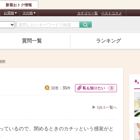
新着おトク情報
お買物
その他
カテゴリ一覧
ベストコスメ
質問一覧
ランキング
開閉
35
回答：
件
私も知りたい
3
Q&A一覧へ
が入っているので、閉めるときのカチッという感覚がと
♪