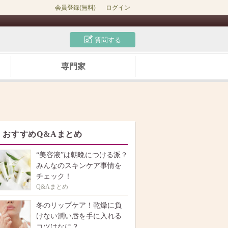
会員登録(無料)
ログイン
質問する
専門家
おすすめQ&Aまとめ
“美容液”は朝晩につける派？
みんなのスキンケア事情を
チェック！
Q&Aまとめ
冬のリップケア！乾燥に負
けない潤い唇を手に入れる
コツはなに？