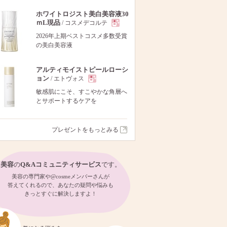
ホワイトロジスト美白美容液30
ｍL現品
/ コスメデコルテ
現
2026年上期ベストコスメ多数受賞
の美白美容液
品
アルティモイストピールローシ
ョン
/ エトヴォス
現
敏感肌にこそ、すこやかな角層へ
とサポートするケアを
品
プレゼントをもっとみる
美容
の
Q&Aコミュニティサービス
です。
美容の専門家や@cosmeメンバーさんが
答えてくれるので、あなたの疑問や悩みも
きっとすぐに解決しますよ！