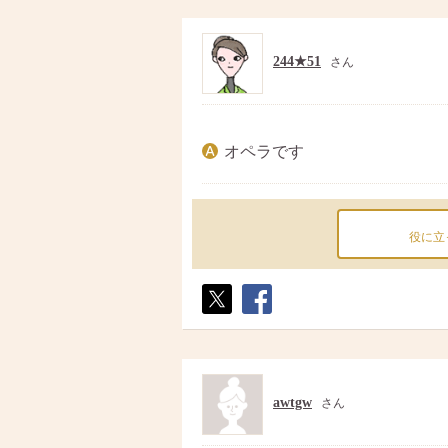
244★51
さん
オペラです
役に立
ポス
シェ
ト
ア
awtgw
さん