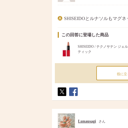
SHISEIDOとルナソルもマグ
この回答に登場した商品
SHISEIDO / テクノサテン ジェ
ティック
役に立
ポス
シェ
ト
ア
Lunausagi
さん