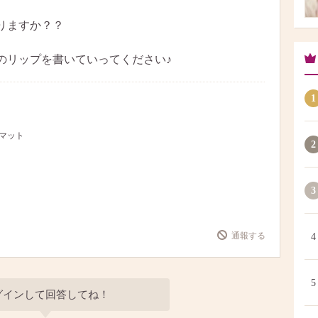
りますか？？
のリップを書いていってください♪
1
ーマット
2
3
通報する
4
5
グインして回答してね！