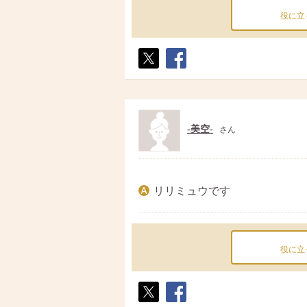
役に立
ポス
シェ
ト
ア
-美空-
さん
リリミュウです
役に立
ポス
シェ