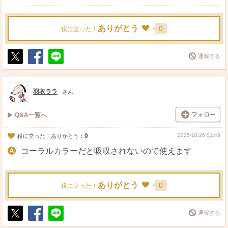
ありがとう
0
役に立った！
通報する
ポ
シ
送
ス
ェ
る
ト
ア
羽衣ララ
さん
フォロー
Q&A一覧へ
0
2025/10/26 01:48
役に立った！ありがとう：
コーラルカラーだと吸収されないので使えます
ありがとう
0
役に立った！
通報する
ポ
シ
送