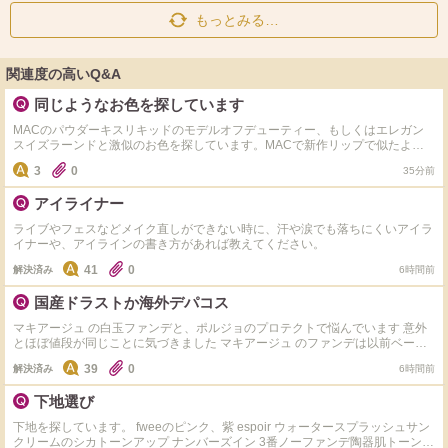
もっとみる…
関連度の高いQ&A
同じようなお色を探しています
MACのパウダーキスリキッドのモデルオフデューティー、もしくはエレガン
スイズラーンドと激似のお色を探しています。MACで新作リップで似たよう
なお色を店頭でご紹介いただき購入したのですが微妙に違っておりました。
3
0
35分前
MACのマットリップが大好きなのですが、他社さまのマット経験が無いの
で、もしかして似たテクスチャーでお色が合えば試してみたいです。是非ご教
アイライナー
示いただけますでしょうか。よろしくお願いいたします。
ライブやフェスなどメイク直しができない時に、汗や涙でも落ちにくいアイラ
イナーや、アイラインの書き方があれば教えてください。
41
0
解決済み
6時間前
国産ドラストか海外デパコス
マキアージュ の白玉ファンデと、ポルジョのプロテクトで悩んでいます 意外
とほぼ値段が同じことに気づきました マキアージュ のファンデは以前ベージ
ュの方を買ったことがあり、手でテキトーに塗ると鼻や頬に毛穴落ちするなと
39
0
解決済み
6時間前
いう感じがありました ポルジョは店頭でBAさんが試させてくれたのは手の甲
だったので、キレイですが実際に顔に塗るとどうなのかな？と思っています
下地選び
下地を探しています。 fweeのピンク、紫 espoir ウォータースプラッシュサン
クリームのシカトーンアップ ナンバーズイン 3番ノーファンデ陶器肌トーンア