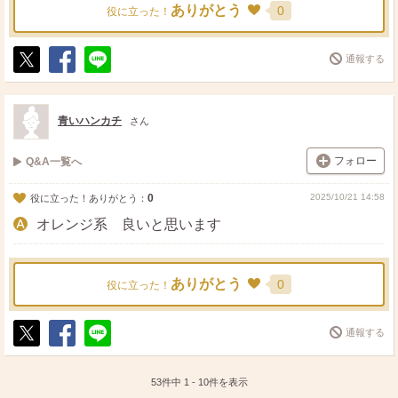
ありがとう
0
役に立った！
通報する
ポ
シ
送
ス
ェ
る
ト
ア
青いハンカチ
さん
フォロー
Q&A一覧へ
0
2025/10/21 14:58
役に立った！ありがとう：
オレンジ系 良いと思います
ありがとう
0
役に立った！
通報する
ポ
シ
送
ス
ェ
る
ト
ア
53件中
1
-
10
件を表示