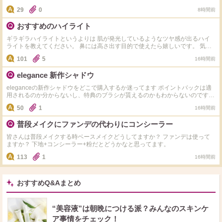
ップUVクリームEX の下地の中で ①乾燥しない ②皮脂崩れもしにくい ③(こっ
29
0
8時間前
くりした重いテクスチャのは苦手なので)伸びがよく、軽い着け心地 に1番当て
はまる下地はどれですか？ 乾燥せずに皮脂崩れもしにくく崩れ方が綺麗な下
おすすめのハイライト
地を探してます。 また、重いテクスチャだと伸ばす時にムラになったり時間
がかかるのでサッと伸ばせるのがいいです どなたか教えてください！
ギラギラハイライトというよりは 肌が発光しているようなツヤ感が出るハイ
ライトを教えてください。 鼻には高さ出す目的で使えたら嬉しいです。 気に
なってるのは以下の4つです。 ・Dior ディオールスキン フォーエヴァー グロ
101
5
16時間前
ウ マキシマイザー ・Dior ディオールスキン フォーエヴァー グロウ マキシマ
イザー ・Diorバックステージ グロウ マキシマイザー パレット ・NARSライト
elegance 新作シャドウ
リフレクティング ルミナイジングスティック ・
eleganceの新作シャドウをどこで購入するか迷ってます ポイントバックは適
用されるのか分からないし、特典のブラシが貰えるのかもわからないのですが
詳しい方いらっしゃいますか？ なるべくお得に購入したいと思っています
50
1
16時間前
普段メイクにファンデの代わりにコンシーラー
皆さんは普段メイクする時ベースメイクどうしてますか？ ファンデは使って
ますか？ 下地+コンシーラー+粉だとどうかなと思ってます。
113
1
16時間前
おすすめQ&Aまとめ
“美容液”は朝晩につける派？みんなのスキンケ
ア事情をチェック！