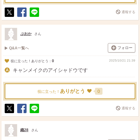
通報する
ポ
シ
送
ス
ェ
る
ト
ア
ぷおか
さん
フォロー
Q&A一覧へ
0
2025/10/21 21:39
役に立った！ありがとう：
キャンメイクのアイシャドウです
ありがとう
0
役に立った！
通報する
ポ
シ
送
ス
ェ
る
ト
ア
織28
さん