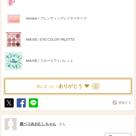
dasique / ブレンディングレイヤーチーク
AMUSE / EYE COLOR PALETTE
AMUSE / フローラアイパレット
ありがとう
1
役に立った！
通報する
ポ
シ
送
ス
ェ
る
ト
ア
腹ペコあおむしちゃん
さん