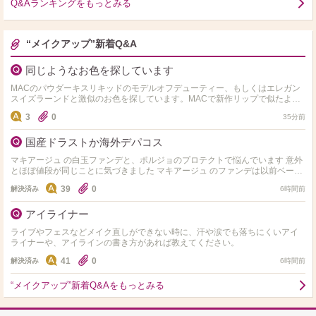
Q&Aランキングをもっとみる
“メイクアップ”新着Q&A
同じようなお色を探しています
MACのパウダーキスリキッドのモデルオフデューティー、もしくはエレガン
スイズラーンドと激似のお色を探しています。MACで新作リップで似たよう
なお色を店頭でご紹介いただき購入したのですが微妙に違って…
3
0
35分前
国産ドラストか海外デパコス
マキアージュ の白玉ファンデと、ポルジョのプロテクトで悩んでいます 意外
とほぼ値段が同じことに気づきました マキアージュ のファンデは以前ベージ
ュの方を買ったことがあり、手でテキトーに塗ると鼻…
39
0
解決済み
6時間前
アイライナー
ライブやフェスなどメイク直しができない時に、汗や涙でも落ちにくいアイ
ライナーや、アイラインの書き方があれば教えてください。
41
0
解決済み
6時間前
“メイクアップ”新着Q&Aをもっとみる