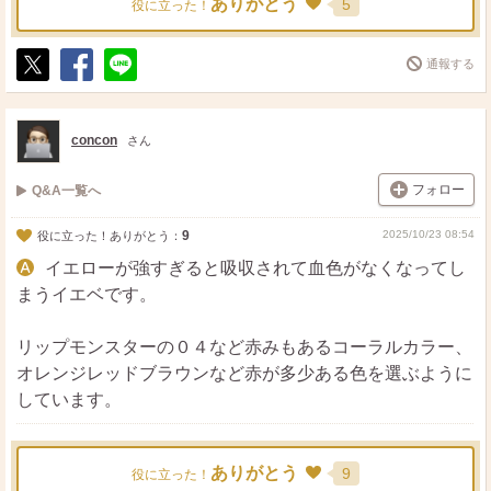
ありがとう
5
役に立った！
通報する
ポ
シ
送
ス
ェ
る
ト
ア
concon
さん
フォロー
Q&A一覧へ
9
2025/10/23 08:54
役に立った！ありがとう：
イエローが強すぎると吸収されて血色がなくなってし
まうイエベです。
リップモンスターの０４など赤みもあるコーラルカラー、
オレンジレッドブラウンなど赤が多少ある色を選ぶように
しています。
ありがとう
9
役に立った！