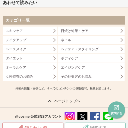
あわせて読みたい
カテゴリ一覧
スキンケア
日焼け対策・ケア
メイクアップ
ネイル
ベースメイク
ヘアケア・スタイリング
ダイエット
ボディケア
オーラルケア
エイジングケア
女性特有のお悩み
その他美容のお悩み
掲載の情報・画像など、すべてのコンテンツの無断複写、転載を禁じます。
ページトップへ
質問する
@cosme
公式SNSアカウント
instag
x
faceb
line
知りたい
回答する
3