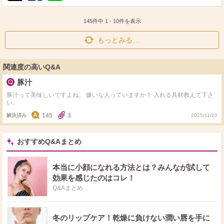
ポ
シ
送
ス
ェ
る
ト
ア
145件中
1
-
10
件を表示
もっとみる…
関連度の高いQ&A
豚汁
豚汁って美味しいですよね。 嫌いな人っていますか？ 入れる具材教えて下さ
い。
145
3
解決済み
2025/11/20
おすすめQ&Aまとめ
本当に小顔になれる方法とは？みんなが試して
効果を感じたのはコレ！
Q&Aまとめ
冬のリップケア！乾燥に負けない潤い唇を手に