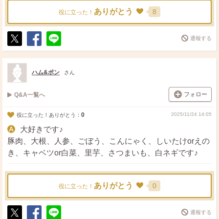
ありがとう
8
役に立った！
通報する
ポ
シ
送
ス
ェ
る
ト
ア
ハム&ポン
さん
フォロー
Q&A一覧へ
0
2025/11/24 14:05
役に立った！ありがとう：
大好きです♪
豚肉、大根、人参、ごぼう、こんにゃく、しいたけorえの
き、キャベツor白菜、里芋、さつまいも、白ネギです♪
ありがとう
0
役に立った！
通報する