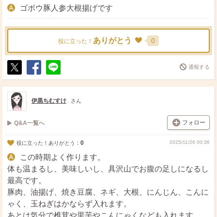
ゴボウ豚人参大根揚げです
ありがとう
0
役に立った！
通報する
ポ
シ
送
ス
ェ
る
ト
ア
伊黒ちむすけ
さん
フォロー
Q&A一覧へ
0
2025/11/26 00:36
役に立った！ありがとう：
この時期よく作ります。
体も温まるし、美味しいし、具沢山でお腹の足しになるし
最高です。
豚肉、油揚げ、焼き豆腐、ネギ、大根、にんじん、こんに
ゃく、玉ねぎはかならず入れます。
あとは気分で椎茸や里芋やこんにゃくなども入れます。