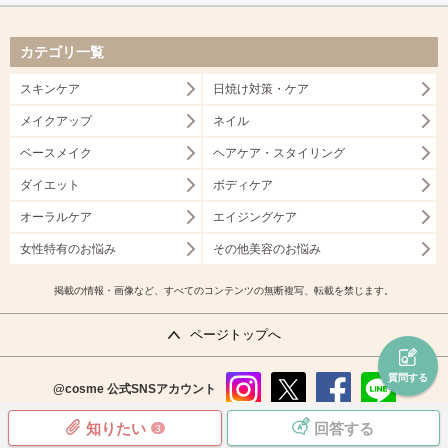
カテゴリ一覧
スキンケア
日焼け対策・ケア
メイクアップ
ネイル
ベースメイク
ヘアケア・スタイリング
ダイエット
ボディケア
オーラルケア
エイジングケア
女性特有のお悩み
その他美容のお悩み
掲載の情報・画像など、すべてのコンテンツの無断複写、転載を禁じます。
ページトップへ
質問する
@cosme
公式SNSアカウント
instag
x
faceb
line
知りたい
回答する
3
ram
ook
copyright©istyle,inc.