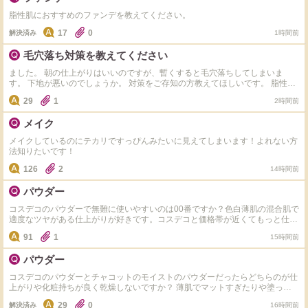
脂性肌におすすめのファンデを教えてください。
17
0
解決済み
1時間前
毛穴落ち対策を教えてください
ました。 朝の仕上がりはいいのですが、暫くすると毛穴落ちしてしまいま
す。 下地が悪いのでしょうか。 対策をご存知の方教えてほしいです。 脂性肌
よりの普通肌です。
29
1
2時間前
メイク
メイクしているのにテカリですっぴんみたいに見えてしまいます！よれない方
法知りたいです！
126
2
14時間前
パウダー
コスデコのパウダーで無難に使いやすいのは00番ですか？色白薄肌の混合肌で
適度なツヤがある仕上がりが好きです。コスデコと価格帯が近くてもっと仕上
がりや化粧持ちが良いパウダーってありますか？
91
1
15時間前
パウダー
コスデコのパウダーとチャコットのモイストのパウダーだったらどちらのが仕
上がりや化粧持ちが良く乾燥しないですか？ 薄肌でマットすぎたりや塗った
感が出やすい物は避けてます。粒子が細かく粉っぽくならない方がいいです。
29
0
解決済み
16時間前