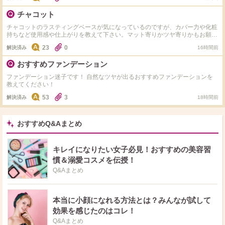
チャコット
チャコットのラスティングベースが気になっているのですが、カバー力や化粧
持ちなど使用感や仕上がりを教えて下さい。マット寄りかツヤ寄りかもお願い
します。
23
0
解決済み
16時間前
おすすめファンデーション
ファンデーション迷子です！ 自然なツヤが出るおすすめファンデーションを
教えてください！
53
3
解決済み
18時間前
おすすめQ&Aまとめ
キレイになりたい女子必見！おすすめの美容習
慣＆溺愛コスメを伝授！
Q&Aまとめ
本当に小顔になれる方法とは？みんなが試して
効果を感じたのはコレ！
Q&Aまとめ