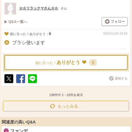
ト
ア
☆☆リラックマさん☆☆
さん
フォロー
Q&A一覧へ
8
2025/11/26 23:26
役に立った！ありがとう：
ブラシ使います
ありがとう
8
役に立った！
通報する
ポ
シ
送
ス
ェ
る
ト
ア
138件中
1
-
10
件を表示
もっとみる…
関連度の高いQ&A
ファンデ