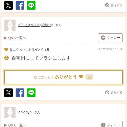
通報する
ポ
シ
送
ス
ェ
る
ト
ア
dfsakljrneaogufdoag;
さん
フォロー
Q&A一覧へ
0
2025/12/23 10:16
役に立った！ありがとう：
自宅用にしてブラシにします
ありがとう
0
役に立った！
通報する
ポ
シ
送
ス
ェ
る
ト
ア
ob-cnyn
さん
フォロー
Q&A一覧へ