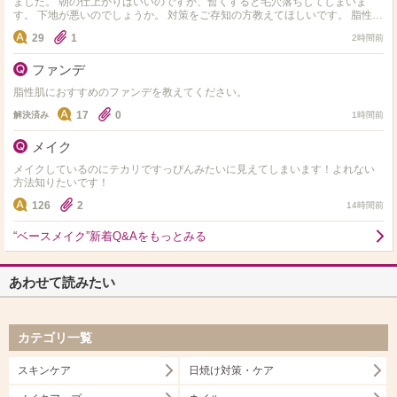
ました。 朝の仕上がりはいいのですが、暫くすると毛穴落ちしてしまいま
す。 下地が悪いのでしょうか。 対策をご存知の方教えてほしいです。 脂性肌
よりの普通肌です。
29
1
2時間前
ファンデ
脂性肌におすすめのファンデを教えてください。
17
0
解決済み
1時間前
メイク
メイクしているのにテカリですっぴんみたいに見えてしまいます！よれない
方法知りたいです！
126
2
14時間前
“ベースメイク”新着Q&Aをもっとみる
あわせて読みたい
カテゴリ一覧
スキンケア
日焼け対策・ケア