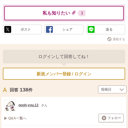
私も知りたい
3
ポスト
シェア
送る
通報する
ログインして回答してね！
新規メンバー登録 / ログイン
138
回答
件
pooh-you.12
さん
フォロー
Q&A一覧へ