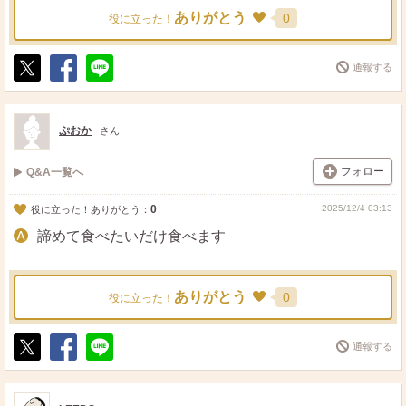
ありがとう
0
役に立った！
通報する
ポ
シ
送
ス
ェ
る
ト
ア
ぷおか
さん
フォロー
Q&A一覧へ
0
2025/12/4 03:13
役に立った！ありがとう：
諦めて食べたいだけ食べます
ありがとう
0
役に立った！
通報する
ポ
シ
送
ス
ェ
る
ト
ア