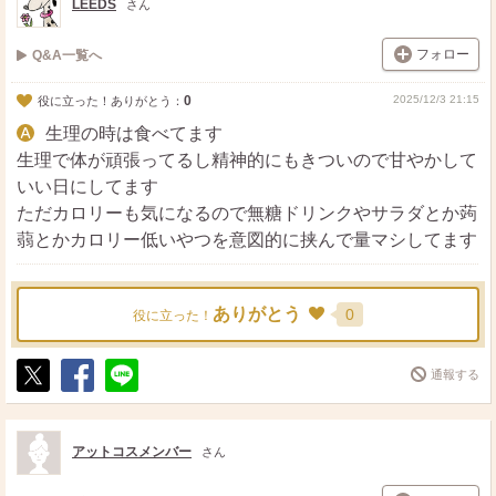
LEEDS
さん
フォロー
Q&A一覧へ
0
2025/12/3 21:15
役に立った！ありがとう：
生理の時は食べてます
生理で体が頑張ってるし精神的にもきついので甘やかして
いい日にしてます
ただカロリーも気になるので無糖ドリンクやサラダとか蒟
蒻とかカロリー低いやつを意図的に挟んで量マシしてます
ありがとう
0
役に立った！
通報する
ポ
シ
送
ス
ェ
る
ト
ア
アットコスメンバー
さん