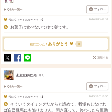
フォロー
Q&A一覧へ
0
2026/6/13 01:39
役に立った！ありがとう：
お菓子は食べないでゆで卵です。
ありがとう
0
役に立った！
通報する
ポ
シ
送
ス
ェ
る
ト
ア
あや☆★(o^-)b
さん
フォロー
Q&A一覧へ
1
2025/12/7 10:50
役に立った！ありがとう：
そういうタイミングだからと諦めて、我慢もしなけれ
ば自己嫌悪にも陥りません。開き直って、終わったら運動