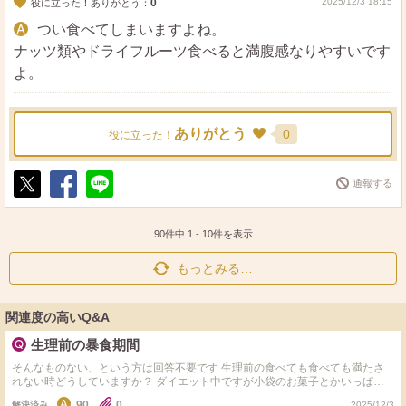
0
2025/12/3 18:15
役に立った！ありがとう：
つい食べてしまいますよね。
ナッツ類やドライフルーツ食べると満腹感なりやすいです
よ。
ありがとう
0
役に立った！
通報する
ポ
シ
送
ス
ェ
る
ト
ア
90件中
1
-
10
件を表示
もっとみる…
関連度の高いQ&A
生理前の暴食期間
そんなものない、という方は回答不要です 生理前の食べても食べても満たさ
れない時どうしていますか？ ダイエット中ですが小袋のお菓子とかいっぱい
食べちゃって自己嫌悪中です… おすすめの食べ物とかあれば教えてください
90
0
解決済み
2025/12/3