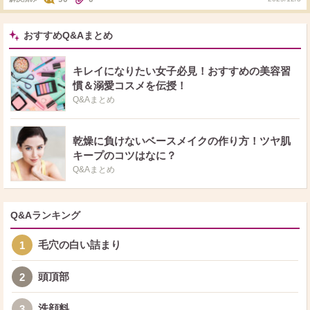
m(_ _)m ゼリーは食べません…
おすすめQ&Aまとめ
キレイになりたい女子必見！おすすめの美容習
慣＆溺愛コスメを伝授！
Q&Aまとめ
乾燥に負けないベースメイクの作り方！ツヤ肌
キープのコツはなに？
Q&Aまとめ
Q&Aランキング
毛穴の白い詰まり
1
頭頂部
2
洗顔料
3