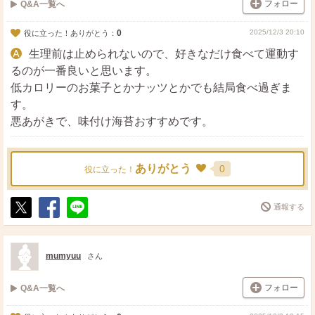
フォロー
Q&A一覧へ
0
2025/12/3 20:10
役に立った！ありがとう：
生理前は止められないので、好きなだけ食べて運動す
るのが一番良いと思います。
低カロリーのお菓子とかナッツとかでも結局食べ過ぎま
す。
悪あがきで、味付け海苔おすすめです。
ありがとう
0
役に立った！
通報する
ポ
シ
送
ス
ェ
る
ト
ア
mumyuu
さん
フォロー
Q&A一覧へ