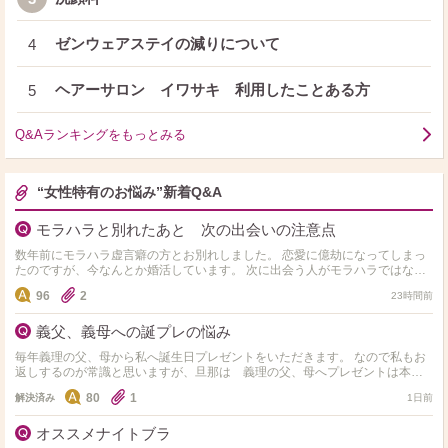
ゼンウェアステイの減りについて
4
ヘアーサロン イワサキ 利用したことある方
5
Q&Aランキングをもっとみる
“女性特有のお悩み”新着Q&A
モラハラと別れたあと 次の出会いの注意点
数年前にモラハラ虚言癖の方とお別れしました。 恋愛に億劫になってしまっ
たのですが、今なんとか婚活しています。 次に出会う人がモラハラではない
か不安です。 モラハラと付き合ったことがある方…
96
2
23時間前
義父、義母への誕プレの悩み
毎年義理の父、母から私へ誕生日プレゼントをいただきます。 なので私もお
返しするのが常識と思いますが、旦那は 義理の父、母へプレゼントは本当
に送らなくていいと毎年言われます。 間に挟まれてう…
80
1
解決済み
1日前
オススメナイトブラ