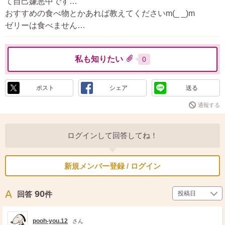
て自己嫌悪中です…
おすすめの食べ物とかあれば教えてくださいm(_ _)m
ゼリーは食べません…
私も知りたい
0
ポスト
シェア
送る
通報する
ログインして回答してね！
新規メンバー登録 / ログイン
90
回答
件
pooh-you.12
さん