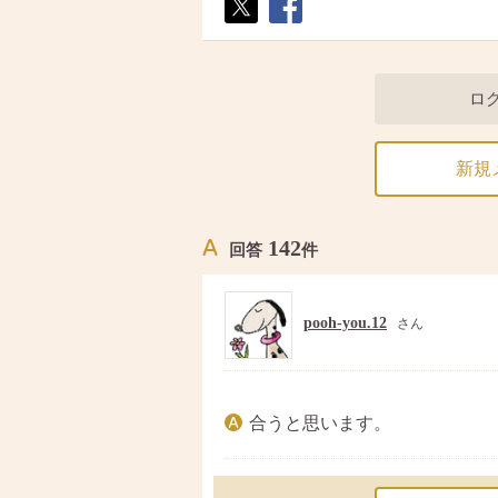
ポス
シェ
ト
ア
ロ
新規
142
回答
件
pooh-you.12
さん
合うと思います。