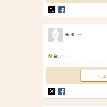
ポス
シェ
ト
ア
olo_46
さん
合います
役に立
ポス
シェ
ト
ア