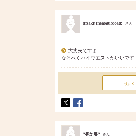
ト
ア
dfsakljrneaogufdoag;
さん
大丈夫ですよ
なるべくハイウエストがいいです
役に立
ポス
シェ
ト
ア
*和か那*
さん