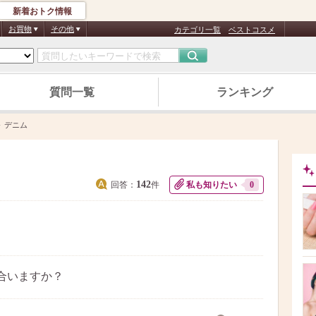
新着おトク情報
お買物
その他
カテゴリ一覧
ベストコスメ
質問一覧
ランキング
デニム
142
回答：
件
私も知りたい
0
合いますか？