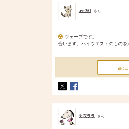
seee261
さん
ウェーブです。
合います。ハイウエストのものを
役に立
ポス
シェ
ト
ア
羽衣ララ
さん