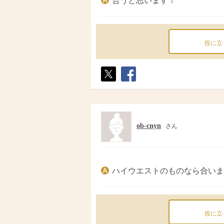
合うと思います！
役に立
ポス
シェ
ト
ア
ob-cnyn
さん
ハイウエストのものなら合いま
役に立