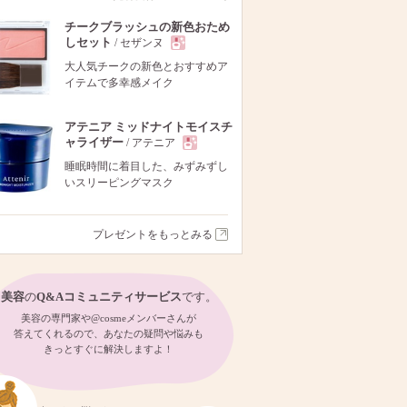
チークブラッシュの新色おため
しセット
/ セザンヌ
現
大人気チークの新色とおすすめア
イテムで多幸感メイク
品
アテニア ミッドナイトモイスチ
ャライザー
/ アテニア
現
睡眠時間に着目した、みずみずし
いスリーピングマスク
品
プレゼントをもっとみる
美容
の
Q&Aコミュニティサービス
です。
美容の専門家や@cosmeメンバーさんが
答えてくれるので、あなたの疑問や悩みも
きっとすぐに解決しますよ！