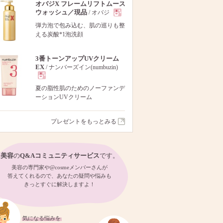
オバジX フレームリフトムース
ウォッシュ／現品
/ オバジ
現
弾力泡で包み込む、肌の巡りも整
える炭酸*1泡洗顔
品
3番トーンアップUVクリーム
EX
/ ナンバーズイン(numbuzin)
現
夏の脂性肌のためのノーファンデ
ーションUVクリーム
品
プレゼントをもっとみる
美容
の
Q&Aコミュニティサービス
です。
美容の専門家や@cosmeメンバーさんが
答えてくれるので、あなたの疑問や悩みも
きっとすぐに解決しますよ！
気になる悩みを