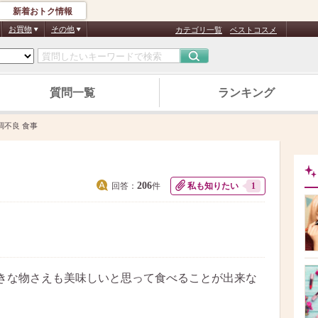
新着おトク情報
お買物
その他
カテゴリ一覧
ベストコスメ
質問一覧
ランキング
調不良 食事
206
回答：
件
私も知りたい
1
きな物さえも美味しいと思って食べることが出来な