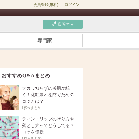
会員登録(無料)
ログイン
質問する
専門家
おすすめQ&Aまとめ
テカリ知らずの美肌が続
く！化粧崩れを防ぐための
コツとは？
Q&Aまとめ
ティントリップの塗り方や
落とし方ってどうしてる？
コツを伝授！
Q&Aまとめ