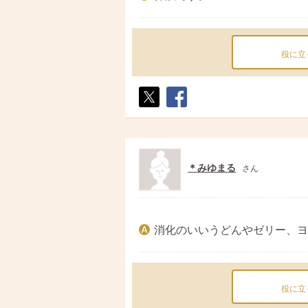
役に立
ポス
シェ
ト
ア
＊みゆまる
さん
消化のいいうどんやゼリー、ヨ
役に立