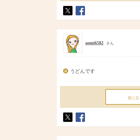
ポス
シェ
ト
ア
aomi6582
さん
うどんです
役に立
ポス
シェ
ト
ア