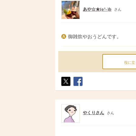
あや☆★(o^-)b
さん
御雑炊やおうどんです。
役に立
ポス
シェ
ト
ア
やくりさん
さん