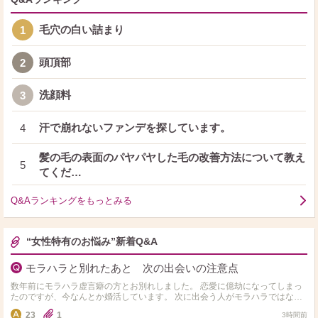
毛穴の白い詰まり
1
頭頂部
2
洗顔料
3
汗で崩れないファンデを探しています。
4
髪の毛の表面のパヤパヤした毛の改善方法について教え
5
てくだ…
Q&Aランキングをもっとみる
“女性特有のお悩み”新着Q&A
モラハラと別れたあと 次の出会いの注意点
数年前にモラハラ虚言癖の方とお別れしました。 恋愛に億劫になってしまっ
たのですが、今なんとか婚活しています。 次に出会う人がモラハラではない
か不安です。 モラハラと付き合ったことがある方…
23
1
3時間前