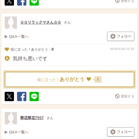
通報する
ポ
シ
送
ス
ェ
る
ト
ア
☆☆リラックマさん☆☆
さん
フォロー
Q&A一覧へ
8
2026/1/28 22:32
役に立った！ありがとう：
気持ち悪いです
ありがとう
8
役に立った！
通報する
ポ
シ
送
ス
ェ
る
ト
ア
華花華花7557
さん
フォロー
Q&A一覧へ