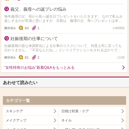
義父、義母への誕プレの悩み
毎年義理の父、母から私へ誕生日プレゼントをいただきます。 なので私もお
返しするのが常識と思いますが、旦那は 義理の父、母へプレゼントは本当
に送らなくていいと毎年言われます。 間に挟まれてう…
64
1
解決済み
14時間前
妊娠後期の仕事について
妊娠後期の急な体調変化による仕事のリスクについて、何度上司に言っても
伝わりません。『不安なんだね...』というリアクションをされるばかりで
す。。。 現在は妊娠中期で、法定通り34週から産休取…
81
2
解決済み
1日前
“女性特有のお悩み”新着Q&Aをもっとみる
あわせて読みたい
カテゴリ一覧
スキンケア
日焼け対策・ケア
メイクアップ
ネイル