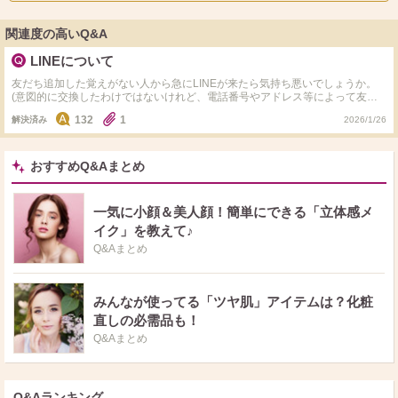
関連度の高いQ&A
LINEについて
友だち追加した覚えがない人から急にLINEが来たら気持ち悪いでしょうか。
(意図的に交換したわけではないけれど、電話番号やアドレス等によって友だ
ち追加されていた場合…) 好きな人にいつでもLINEを送ることができる状態な
132
1
解決済み
2026/1/26
のですが、送ってもいいものか、送るとしても何を言うか、猛烈に悩んでいま
す。
おすすめQ&Aまとめ
一気に小顔＆美人顔！簡単にできる「立体感メ
イク」を教えて♪
Q&Aまとめ
みんなが使ってる「ツヤ肌」アイテムは？化粧
直しの必需品も！
Q&Aまとめ
Q&Aランキング