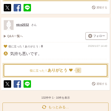
通報する
ポ
シ
送
ス
ェ
る
ト
ア
nico2032
さん
フォロー
Q&A一覧へ
0
2026/1/27 14:40
役に立った！ありがとう：
気持ち悪いです。
ありがとう
0
役に立った！
通報する
ポ
シ
送
ス
ェ
る
ト
ア
132件中
1
-
10
件を表示
もっとみる…