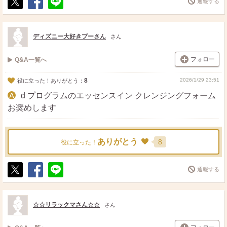
通報する
ポ
シ
送
ス
ェ
る
ト
ア
ディズニー大好きプーさん
さん
フォロー
Q&A一覧へ
8
2026/1/29 23:51
役に立った！ありがとう：
d プログラムのエッセンスイン クレンジングフォーム
お奨めします
ありがとう
8
役に立った！
通報する
ポ
シ
送
ス
ェ
る
ト
ア
☆☆リラックマさん☆☆
さん