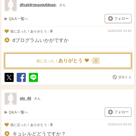
ト
ア
dfsakljrneaogufdoag;
さん
フォロー
Q&A一覧へ
0
2026/2/26 15:45
役に立った！ありがとう：
dプログラムいかがですか
ありがとう
0
役に立った！
通報する
ポ
シ
送
ス
ェ
る
ト
ア
olo_46
さん
フォロー
Q&A一覧へ
0
2026/2/16 05:29
役に立った！ありがとう：
キュレルどどうですか？