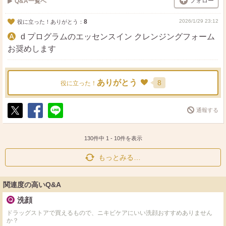
フォロー
Q&A一覧へ
8
2026/1/29 23:12
役に立った！ありがとう：
d プログラムのエッセンスイン クレンジングフォーム
お奨めします
ありがとう
8
役に立った！
通報する
ポ
シ
送
ス
ェ
る
ト
ア
130件中
1
-
10
件を表示
もっとみる…
関連度の高いQ&A
洗顔
ドラッグストアで買えるもので、ニキビケアにいい洗顔おすすめありません
か？