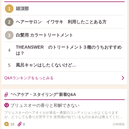
頭頂部
1
ヘアーサロン イワサキ 利用したことある方
2
白髪用 カラートリートメント
3
THEANSWER のトリートメント３種のうちおすすめ
4
は？
風呂キャンはしたくないけど…
5
Q&Aランキングをもっとみる
“ヘアケア・スタイリング”新着Q&A
プリュスオーの香りと和解できない
プリュスオーのヘアオイルが過去一番髪のコンディションがよくなります
が、どうしても香りが苦手です 使用感が似ているものがあれば教えてくださ
い
10
0
10時間前