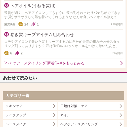
ヘアオイル(うねる髪用)
髪質が細く、ヘアアイロンしてもすぐに 髪の毛うねったりパヤ毛がでてきま
す(泣) サラサラして落ち着いてくれるような なんか良いヘアオイル教えてく
ださい
24
1
解決済み
21時間前
巻き髪キープアイテム組み合わせ
コテやアイロンで巻いた髪をキープするのに自分的最高の組み合わせスタイ
リング剤ってありますか？ 私はReFaのロックオイルをつけて巻いたあと、同
じくReFaのロックバームを少し付けるのが今のと…
6
2
3時間前
“ヘアケア・スタイリング”新着Q&Aをもっとみる
あわせて読みたい
カテゴリ一覧
スキンケア
日焼け対策・ケア
メイクアップ
ネイル
ベースメイク
ヘアケア・スタイリング