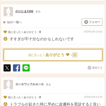
ポ
シ
送
ス
ェ
る
ト
ア
のりたま3396
さん
フォロー
Q&A一覧へ
0
2026/1/29 14:01
役に立った！ありがとう：
すすぎが不十分なのかもしれないです
ありがとう
0
役に立った！
通報する
ポ
シ
送
ス
ェ
る
ト
ア
☆:::☆ワッフル☆:::☆
さん
0
2026/1/29 10:25
役に立った！ありがとう：
トラブルが起きた時に早めに皮膚科を受診すると良い