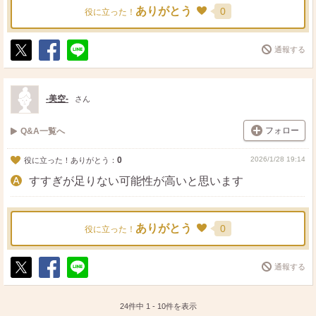
ありがとう
0
役に立った！
通報する
ポ
シ
送
ス
ェ
る
ト
ア
-美空-
さん
フォロー
Q&A一覧へ
0
2026/1/28 19:14
役に立った！ありがとう：
すすぎが足りない可能性が高いと思います
ありがとう
0
役に立った！
通報する
ポ
シ
送
ス
ェ
る
ト
ア
24件中
1
-
10
件を表示