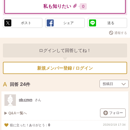
私も知りたい
0
ポスト
シェア
送る
通報する
ログインして回答してね！
新規メンバー登録 / ログイン
24
回答
件
ob-cnyn
さん
フォロー
Q&A一覧へ
0
2026/2/19 17:34
役に立った！ありがとう：