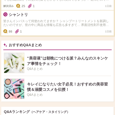
る方どうされてますか？
25
1
解決済み
1日前
シャントリ
皆さんインバスって何使われてますか？ シャンプートリートメントを新調し
たいのですが、世の中に商品も情報も広告も多すぎて… 界面活性剤不使用や
ノンシリコン、アミノ酸系など色々ありますが、 一旦皆さまのご愛用のもの
86
1
1日前
やおすすめを知りたいです。 併せてご自身の髪質や、好きな仕上がりも教え
ていただけると嬉しいです。 よろしくお願いします。 個人的には毛量過多の
ため仕上がりはしっとりが好みです。同志の方いらっしゃいましたら是非お願
いします。
おすすめQ&Aまとめ
“美容液”は朝晩につける派？みんなのスキンケ
ア事情をチェック！
Q&Aまとめ
キレイになりたい女子必見！おすすめの美容習
慣＆溺愛コスメを伝授！
Q&Aまとめ
Q&Aランキング
（ヘアケア・スタイリング）