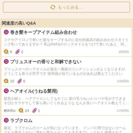
もっとみる…
関連度の高いQ&A
巻き髪キープアイテム組み合わせ
コテやアイロンで巻いた髪をキープするのに自分的最高の組み合わせスタイリ
ング剤ってありますか？ 私はReFaのロックオイルをつけて巻いたあと、同じ
くReFaのロックバームを少し付けるのが今のところ最適なんですけど、ちょ
6
2
3時間前
っと仕上がりが重いのが気になり違うものを探し中です。 そこでみなさんか
ら巻き髪キープに使ってるオススメの組み合わせアイテム(オイル＋スプレー
プリュスオーの香りと和解できない
やスプレー＋バームなどなんでもOK)教えて頂きたいです。 よろしくお願いし
ます。 ※ポイント稼ぎだけの簡易なコメントはお控えください。
プリュスオーのヘアオイルが過去一番髪のコンディションがよくなりますが、
どうしても香りが苦手です 使用感が似ているものがあれば教えてください
10
0
10時間前
ヘアオイル(うねる髪用)
髪質が細く、ヘアアイロンしてもすぐに 髪の毛うねったりパヤ毛がでてきま
す(泣) サラサラして落ち着いてくれるような なんか良いヘアオイル教えてくだ
さい
24
1
解決済み
21時間前
ラブクロム
最近、ラブクロムのコームが気になっています。 インバス用ではないコーム
でもお風呂上がりに塗れた髪をとかしても大丈夫でしょうか？ 使用されてい