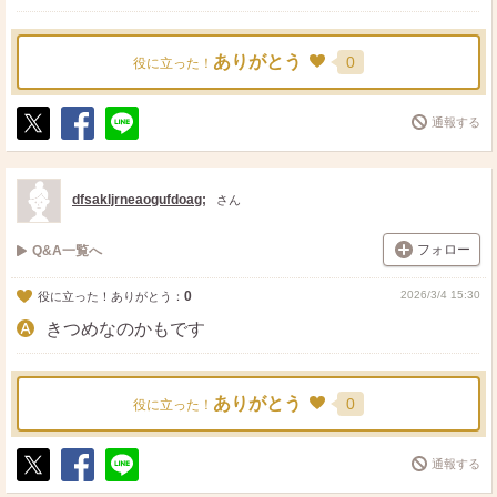
ありがとう
0
役に立った！
通報する
ポ
シ
送
ス
ェ
る
ト
ア
dfsakljrneaogufdoag;
さん
フォロー
Q&A一覧へ
0
2026/3/4 15:30
役に立った！ありがとう：
きつめなのかもです
ありがとう
0
役に立った！
通報する
ポ
シ
送