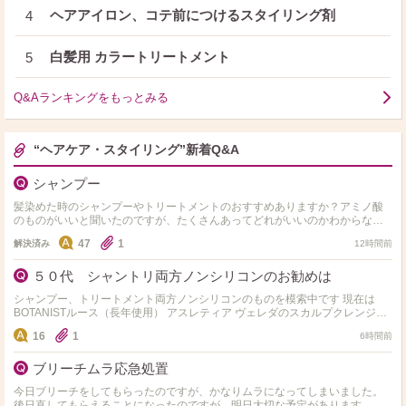
ヘアアイロン、コテ前につけるスタイリング剤
4
白髪用 カラートリートメント
5
Q&Aランキングをもっとみる
“ヘアケア・スタイリング”新着Q&A
シャンプー
髪染めた時のシャンプーやトリートメントのおすすめありますか？アミノ酸
のものがいいと聞いたのですが、たくさんあってどれがいいのかわからない
ので、教えて欲しいです！ 髪質は細くて柔らかいです！
47
1
解決済み
12時間前
５０代 シャントリ両方ノンシリコンのお勧めは
シャンプー、トリートメント両方ノンシリコンのものを模索中です 現在は
BOTANISTルース（長年使用） アスレティア ヴェレダのスカルプクレンジン
グを 使用中です 基本的にはトリート…
16
1
6時間前
ブリーチムラ応急処置
今日ブリーチをしてもらったのですが、かなりムラになってしまいました。
後日直してもらえることになったのですが、明日大切な予定があります。少