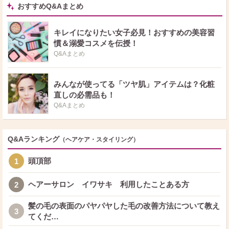
染められ重宝しています。 これいいよ、これ使ってるよというのがあればシ
おすすめQ&Aまとめ
ェアしてください。 お値段、使い心地など教えてくださるとうれしいです。
できるだけ お返事コメントさせていただきます。 いつもありがとうござい
ます！
キレイになりたい女子必見！おすすめの美容習
慣＆溺愛コスメを伝授！
Q&Aまとめ
みんなが使ってる「ツヤ肌」アイテムは？化粧
直しの必需品も！
Q&Aまとめ
Q&Aランキング
（ヘアケア・スタイリング）
頭頂部
1
ヘアーサロン イワサキ 利用したことある方
2
髪の毛の表面のパヤパヤした毛の改善方法について教え
3
てくだ…