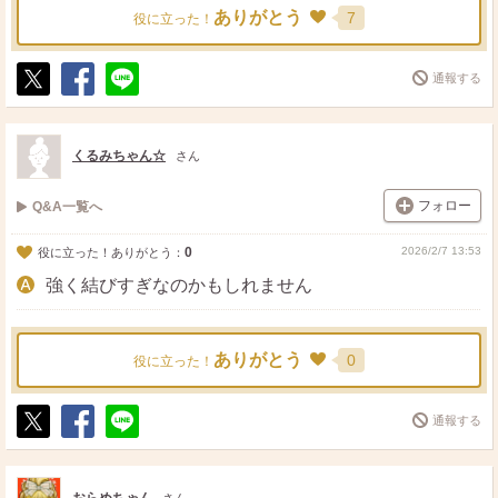
ありがとう
7
役に立った！
通報する
ポ
シ
送
ス
ェ
る
ト
ア
くるみちゃん☆
さん
フォロー
Q&A一覧へ
0
2026/2/7 13:53
役に立った！ありがとう：
強く結びすぎなのかもしれません
ありがとう
0
役に立った！
通報する
ポ
シ
送
ス
ェ
る
ト
ア