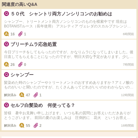
関連度の高いQ&A
５０代 シャントリ両方ノンシリコンのお勧めは
シャンプー、トリートメント両方ノンシリコンのものを模索中です 現在は
BOTANISTルース（長年使用） アスレティア ヴェレダのスカルプクレンジン
グを 使用中です 基本的にはトリートメントはシリコンありでもいいかも派で
16
1
6時間前
すが、 現在訳あってノンシリコンにしています。 ただシャンプーはノンシリ
コンでも トリートメントはシリコン入りの商品も多くて、中々新規開拓でき
ブリーチムラ応急処置
ません。 皆さまのお勧めがあれば教えていただきたいです！
今日ブリーチをしてもらったのですが、かなりムラになってしまいました。後
日直してもらえることになったのですが、明日大切な予定があります。少しで
もマシになる方法があれば教えて頂きたいです。
26
0
7時間前
シャンプー
髪染めた時のシャンプーやトリートメントのおすすめありますか？アミノ酸の
ものがいいと聞いたのですが、たくさんあってどれがいいのかわからないの
で、教えて欲しいです！ 髪質は細くて柔らかいです！
47
1
解決済み
12時間前
セルフ白髪染め 何使ってる？
皆様 暑中お見舞い申し上げます。 いつも私の質問にお答えいただきありが
とうございます。 前回の夏のお楽しみは 圧倒的に 花火 というお答えが
ダントツでした。 いつも本当にありがとうございます！ さて本日の質問で
55
2
解決済み
16時間前
す。 サロンでの白髪染めまでちょこっとセルフで染めるとき、カラー材はど
んなものを使用してますか？ 私はサイオスのクリームタイプを使用していま
す。 ドラッグストアで３９８円くらいでとてもお安く、染まりもよく気軽に