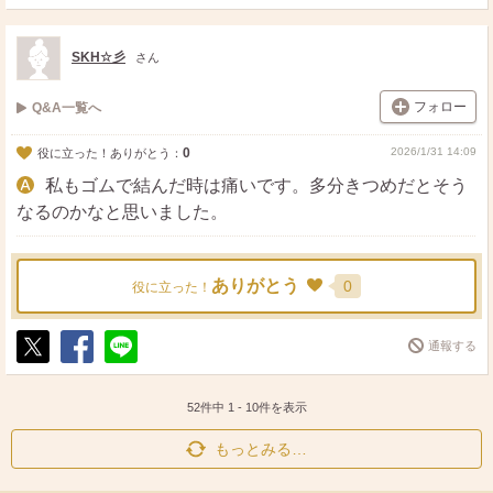
ポ
シ
送
ス
ェ
る
ト
ア
SKH☆彡
さん
フォロー
Q&A一覧へ
0
2026/1/31 14:09
役に立った！ありがとう：
私もゴムで結んだ時は痛いです。多分きつめだとそう
なるのかなと思いました。
ありがとう
0
役に立った！
通報する
ポ
シ
送
ス
ェ
る
ト
ア
52件中
1
-
10
件を表示
もっとみる…