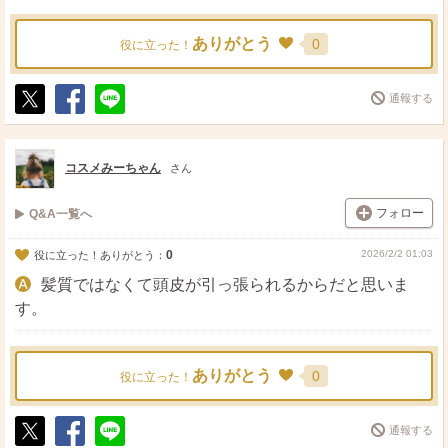
ありがとう
0
役に立った！
通報する
ポ
シ
送
ス
ェ
る
ト
ア
コスメみーちゃん
さん
フォロー
Q&A一覧へ
0
2026/2/2 01:03
役に立った！ありがとう：
髪質ではなくて頭皮が引っ張られるからだと思いま
す。
ありがとう
0
役に立った！
通報する