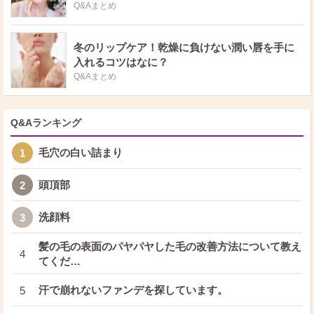
Q&Aまとめ
冬のリップケア！乾燥に負けない潤い唇を手に
入れるコツはなに？
Q&Aまとめ
Q&Aランキング
毛穴の白い詰まり
1
頭頂部
2
洗顔料
3
髪の毛の表面のパヤパヤした毛の改善方法について教え
4
てくだ…
汗で崩れないファンデを探しています。
5