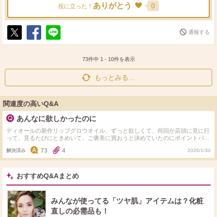
ありがとう
0
役に立った！
通報する
ポ
シ
送
ス
ェ
る
ト
ア
73件中
1
-
10
件を表示
もっとみる…
関連度の高いQ&A
あんなに欲しかったのに
ディオールの新作リップグロウオイル、ずっと欲しくて、何回か店頭に見に行
って、見るたびにときめいて、ご褒美に買おうと決めていたのにポイントバッ
クを目前に、急に購買意欲がなくなりました。 買ってもあまり使わないんだ
73
4
解決済み
2026/1/30
ろうな…と。 それなら必ず使う消耗品買った方がいいなと思いました。 見た
目の可愛さやときめきよりも 日々の疲れやストレスをいい香りで癒されたく
て…。mukuのシャンプーを初めて知り、香り見本がドンピシャだったので、
買おうと思います。 香りに癒されたい欲が出てきて ジルスチュアートのシャ
おすすめQ&Aまとめ
ントリも気になります。 みなさんは欲しかったはずのものが急に欲しくなく
なり、代わりに別のものが欲しくなったことはありますか？ 店頭でつけてみ
たら何か違った、とかではなく、突然購買意欲がなくなる…ということです。
みんなが使ってる「ツヤ肌」アイテムは？化粧
また、その理由はなんでしょうか。
直しの必需品も！