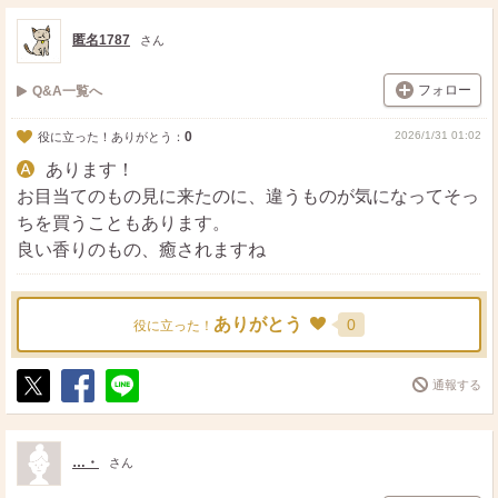
ス
ェ
る
ト
ア
匿名1787
さん
フォロー
Q&A一覧へ
0
2026/1/31 01:02
役に立った！ありがとう：
あります！
お目当てのもの見に来たのに、違うものが気になってそっ
ちを買うこともあります。
良い香りのもの、癒されますね
ありがとう
0
役に立った！
通報する
ポ
シ
送
ス
ェ
る
ト
ア
…・
さん