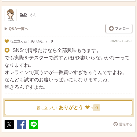
ポ
シ
送
ス
ェ
る
ト
ア
3sD
さん
フォロー
Q&A一覧へ
0
2026/2/1 13:23
役に立った！ありがとう：
SNSで情報だけなら全部興味もちます。
でも実際をテスターで試すとほぼ8割いらないかなーって
なりますね。
オンラインで買うのが一番買いすぎちゃうんですよね。
なんども試すのお腹いっぱいにもなりますよね。
飽きるんですよね。
ありがとう
0
役に立った！
通報する
ポ
シ
送
ス
ェ
る