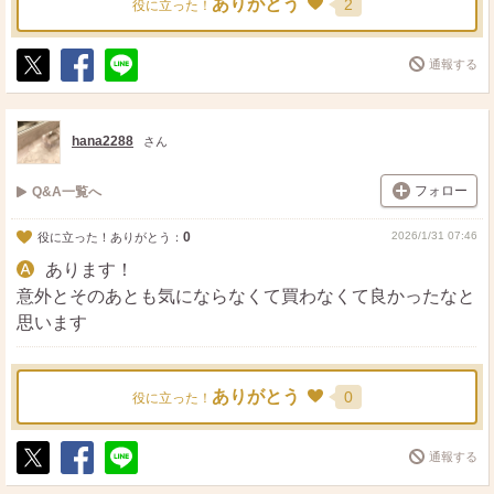
ありがとう
2
役に立った！
通報する
ポ
シ
送
ス
ェ
る
ト
ア
hana2288
さん
フォロー
Q&A一覧へ
0
2026/1/31 07:46
役に立った！ありがとう：
あります！
意外とそのあとも気にならなくて買わなくて良かったなと
思います
ありがとう
0
役に立った！
通報する
ポ
シ
送