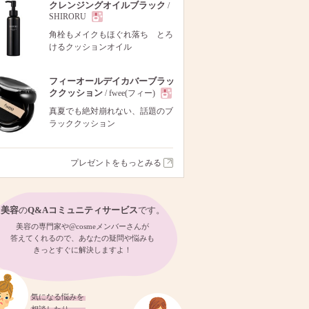
クレンジングオイルブラック
/
SHIRORU
現
角栓もメイクもほぐれ落ち とろ
けるクッションオイル
品
フィーオールデイカバーブラッ
ククッション
/ fwee(フィー)
現
真夏でも絶対崩れない、話題のブ
ラッククッション
品
プレゼントをもっとみる
美容
の
Q&Aコミュニティサービス
です。
美容の専門家や@cosmeメンバーさんが
答えてくれるので、あなたの疑問や悩みも
きっとすぐに解決しますよ！
気になる悩みを