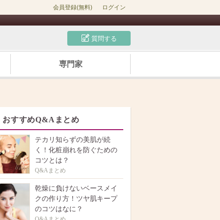
会員登録(無料)
ログイン
質問する
専門家
おすすめQ&Aまとめ
テカリ知らずの美肌が続
く！化粧崩れを防ぐための
コツとは？
Q&Aまとめ
乾燥に負けないベースメイ
クの作り方！ツヤ肌キープ
のコツはなに？
Q&Aまとめ