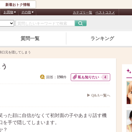
新着おトク情報
お買物
その他
カテゴリ一覧
ベストコスメ
質問一覧
ランキング
時口元を隠してしまう
まう
190
回答：
件
私も知りたい
4
Q&A一覧へ
笑った顔に自信がなくて初対面の子やあまり話す機
口を手で隠してしまいます。
か？