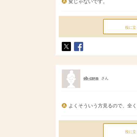
変じゃないです。
役に立
ポス
シェ
ト
ア
ob-cnyn
さん
よくそういう方見るので、全く
役に立