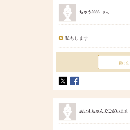
ちゃう5086
さん
私もします
役に立
ポス
シェ
ト
ア
あいすちゃんでございます