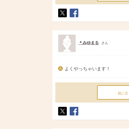
ポス
シェ
ト
ア
＊みゆまる
さん
よくやっちゃいます！
役に立
ポス
シェ
ト
ア