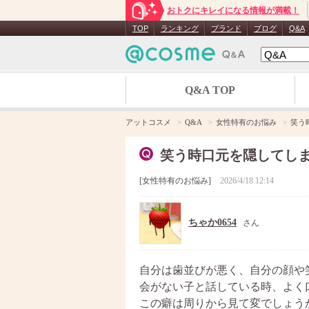
おトクにキレイになる情報が満載！
TOP
ランキング
ブランド
ブログ
Q&A
Q&A TOP
アットコスメ
Q&A
女性特有のお悩み
笑う
笑う時口元を隠してし
女性特有のお悩み
2026/4/18 12:14
ちゃか0654
さん
自分は歯並びが悪く、自分の顔や
会がない子と話している時、よく
この癖は周りから見て変でしょう