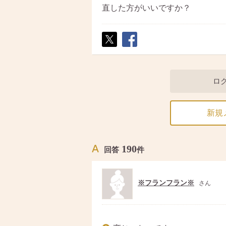
直した方がいいですか？
ポス
シェ
ト
ア
ロ
新規
190
回答
件
※フランフラン※
さん