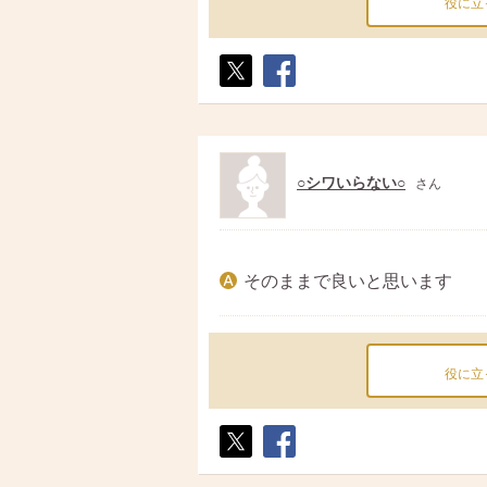
役に立
ポス
シェ
ト
ア
○シワいらない○
さん
そのままで良いと思います
役に立
ポス
シェ
ト
ア