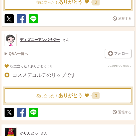
ありがとう
0
役に立った！
通報する
ポ
シ
送
ス
ェ
る
ト
ア
ディズニーアンバサダー
さん
フォロー
Q&A一覧へ
0
2026/6/20 04:39
役に立った！ありがとう：
コスメデコルテのリップです
ありがとう
0
役に立った！
通報する
ポ
シ
送
ス
ェ
る
ト
ア
かりんとっ
さん