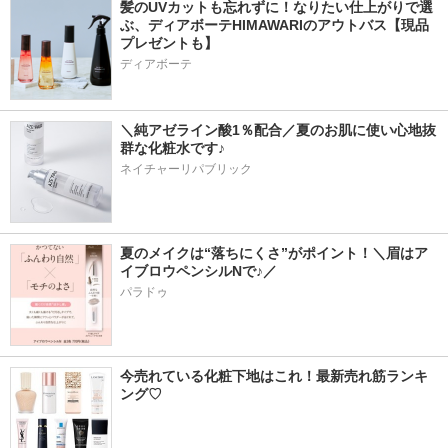
髪のUVカットも忘れずに！なりたい仕上がりで選
ぶ、ディアボーテHIMAWARIのアウトバス【現品
プレゼントも】
ディアボーテ
＼純アゼライン酸1％配合／夏のお肌に使い心地抜
群な化粧水です♪
ネイチャーリパブリック
夏のメイクは“落ちにくさ”がポイント！＼眉はア
イブロウペンシルNで♪／
パラドゥ
今売れている化粧下地はこれ！最新売れ筋ランキ
ング♡