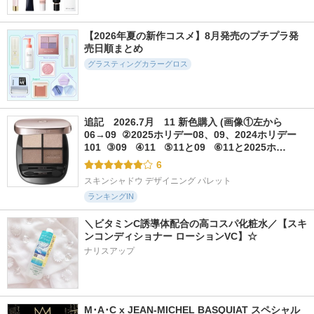
【2026年夏の新作コスメ】8月発売のプチプラ発
売日順まとめ
グラスティングカラーグロス
追記　2026.7月　11 新色購入 (画像①左から
06→09  ②2025ホリデー08、09、2024ホリデー
101  ③09   ④11   ⑤11と09   ⑥11と2025ホ…
6
スキンシャドウ デザイニング パレット
ランキングIN
＼ビタミンC誘導体配合の高コスパ化粧水／【スキ
ンコンディショナー ローションVC】☆
ナリスアップ
M･A･C x JEAN-MICHEL BASQUIAT スペシャル