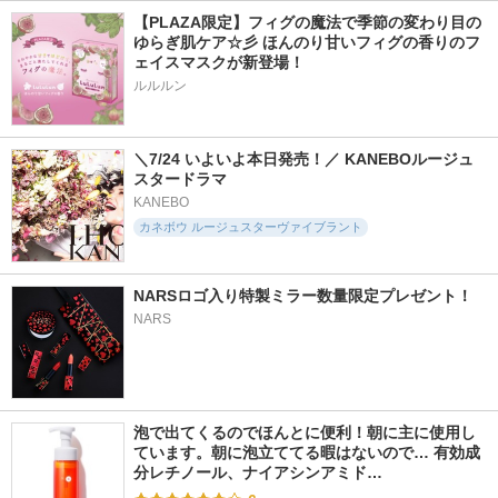
【PLAZA限定】フィグの魔法で季節の変わり目の
ゆらぎ肌ケア☆彡 ほんのり甘いフィグの香りのフ
ェイスマスクが新登場！
ルルルン
＼7/24 いよいよ本日発売！／ KANEBOルージュ
スタードラマ
KANEBO
カネボウ ルージュスターヴァイブラント
NARSロゴ入り特製ミラー数量限定プレゼント！
NARS
泡で出てくるのでほんとに便利！朝に主に使用し
ています。朝に泡立ててる暇はないので… 有効成
分レチノール、ナイアシンアミド…