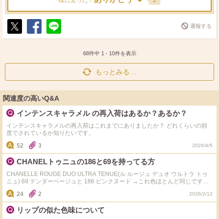
役に立った！
通報する
ポ
シ
送
ス
ェ
る
ト
ア
68件中
1
-
10
件を表示
もっとみる…
関連度の高いQ&A
インテンスキャラメル の再入荷はあるか？あるか？
インテンスキャラメルの再入荷はこれまでにありましたか？ どれくらいの頻
度でされているか知りたいです。
52
3
2026/4/5
CHANELトゥニュの186と69を持ってる方
CHANELLE ROUGE DUO ULTRA TENUE(ル ルージュ デュオ ウルトラ トゥ
ニュ) 69 テンダーベージュと 186 ピンクヌード →これ色ほとんど同じです
か？ 口コミ画像やYouTube見ててもほぼ同じに見えます。 両方持ってる方だ
24
2
2026/2/12
け教えてください
リップの似た色味について