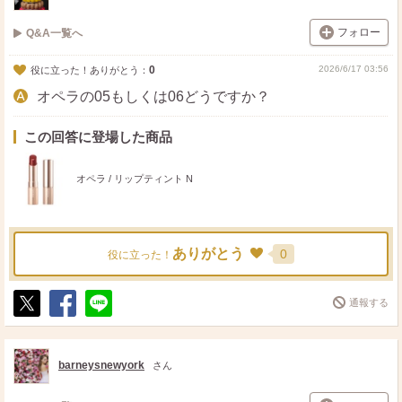
フォロー
Q&A一覧へ
0
2026/6/17 03:56
役に立った！ありがとう：
オペラの05もしくは06どうですか？
この回答に登場した商品
オペラ / リップティント N
ありがとう
0
役に立った！
通報する
ポ
シ
送
ス
ェ
る
ト
ア
barneysnewyork
さん