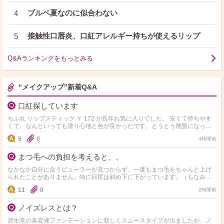
ブルベ夏なのに似合わない
4
接触性口唇炎、口紅アレルギー持ちが使えるリップ
5
Q&Aランキングをもっとみる
“メイクアップ”新着Q&A
口紅探しています
ちふれ リップスティック Ｙ 172 が長年お気に入りでした。 安くて持ちやす
くて、なんといっても塗り心地と色が良かったです。とうとう廃盤になって
しまったようで大ショックです(ToT) …
5
0
4時間前
まつ毛への負担を考えると、、
なかなか自分に合うビューラーが見つからず、一度もまつ毛をちゃんと上げ
られたことがありません。特に目尻は斜め下に下がっています。（ちなみに
今まで使用したことのあるビューラーは資生堂・無印良品・アイプ…
11
0
2時間前
ノイズレスとは？
資生堂の美容液ファンデーションに新しくスムースタイプが出ましたが、ノ