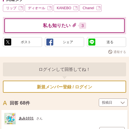
リップ
ディオール
KANEBO
Chanel
私も知りたい
3
ポスト
シェア
送る
通報する
ログインして回答してね！
新規メンバー登録 / ログイン
68
回答
件
あみ1031
さん