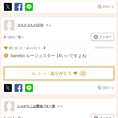
通報する
ポ
シ
送
ス
ェ
る
ト
ア
コスメコスメ1234
さん
フォロー
Q&A一覧へ
0
2026/6/9 08:51
役に立った！ありがとう：
kanebo ルージュスター 16いいですよね
ありがとう
0
役に立った！
通報する
ポ
シ
送
ス
ェ
る
ト
ア
じゃがりこは醤油バター派
さん