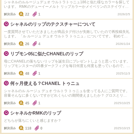
シャネルのルルージュデュオ ウルトラトゥニュ186と似た様なカラーを探して
います。 RMKのデューイーメルト リップカラーかメイベリンのステイヴィニ
ルインクの中に似た様なカラーはありますか？
22
1
解決済み
2026/2/5
シャネルのリップのテクスチャーについて
一度質問させていただきましたが商品タグ付けが失敗していたので再投稿失礼
します。 「ル ルージュ デュオ ウルトラ トゥニュ」についてです。 初めて使
ったときは伸びがよく、とてもきれいにリップメイクができたのですが、2~3
26
4
解決済み
2026/1/24
度目に使用したところ、ボソボソのテクスチャーで、やや塊も見られ、唇への
ノリや伸びも悪くなっていました。 リップの塊が目立ち、グロスを重ねても
リプモン05に似たCHANELのリップ
きれいになりません。 BAさんにお尋ねしたところ、「マットな質感のリップ
なのでこれが正常です」と言われたのですが、そうなのでしょうか… そうで
母にCHANELの落ちないリップを誕生日にプレゼントしようと思っています。
あれば、きれいに塗るコツがわかる方いらっしゃれば教えてください。 初め
リップモンスターの05番ダークフィグを毎日何度も何度も塗っているので、こ
て使った時は仕上がりに感動したのに、今や塗るのが怖いです。
れに似た色で落ちないのが欲しいと言っていました。 CHANELでダークフィ
48
1
解決済み
2025/11/3
グに近い色を教えてください。
何ヶ月使える？CHANEL トゥニュ
シャネルのル ルージュ デュオ ウルトラ トゥニュを使ってる人にご質問です。
容量そんなに多くないですがどれくらいの期間使えましたか？ グロスとリッ
プそれぞれ ①使用頻度(毎日、週一、塗り直し有無など) ②なくなるまでの期間
45
1
解決済み
2025/10/25
教えてください！ 残り半分とかでも良いです。
シャネルかRMKのリップ
どちらが落ちにくいと感じますか？
118
0
解決済み
2025/10/15