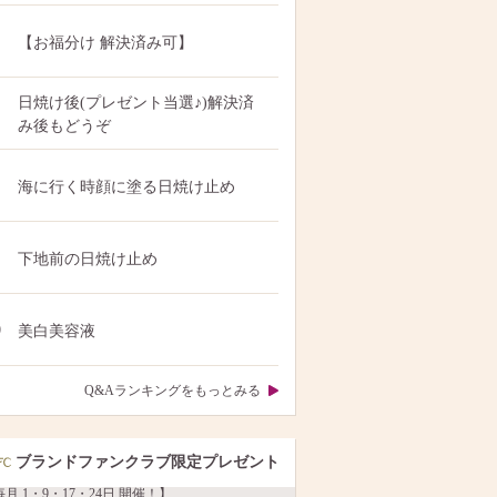
【お福分け 解決済み可】
日焼け後(プレゼント当選♪)解決済
み後もどうぞ
海に行く時顔に塗る日焼け止め
下地前の日焼け止め
0
美白美容液
Q&Aランキングをもっとみる
ブランドファンクラブ限定プレゼント
月 1・9・17・24日 開催！】