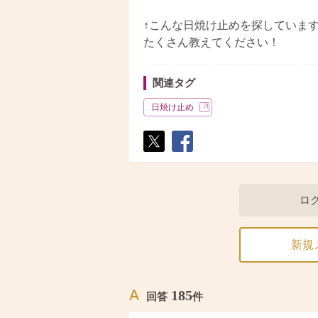
↑こんな日焼け止めを探していま
たくさん教えてください！
関連タグ
日焼け止め
ポス
シェ
ト
ア
ロ
新規
185
回答
件