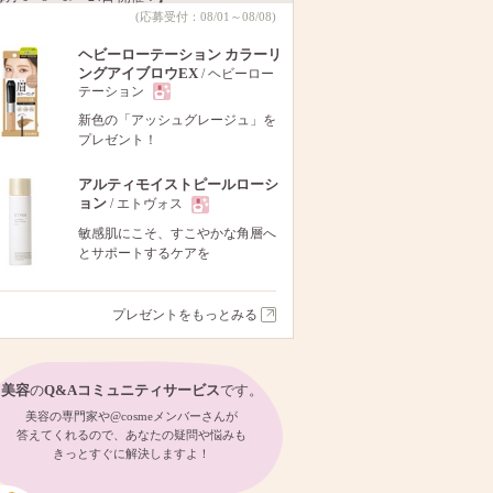
(応募受付：08/01～08/08)
ヘビーローテーション カラーリ
ングアイブロウEX
/ ヘビーロー
テーション
現
新色の「アッシュグレージュ」を
プレゼント！
品
アルティモイストピールローシ
ョン
/ エトヴォス
現
敏感肌にこそ、すこやかな角層へ
とサポートするケアを
品
プレゼントをもっとみる
美容
の
Q&Aコミュニティサービス
です。
美容の専門家や@cosmeメンバーさんが
答えてくれるので、あなたの疑問や悩みも
きっとすぐに解決しますよ！