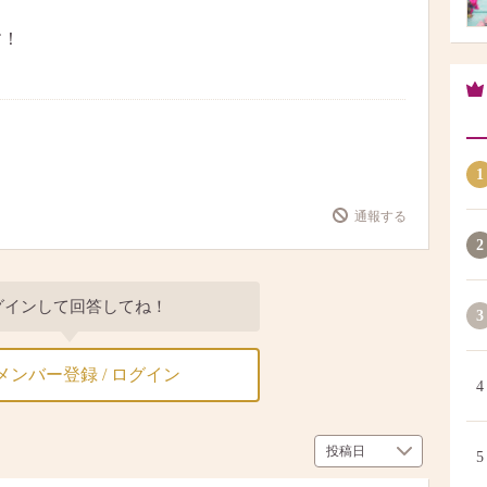
す！
1
通報する
2
グインして回答してね！
3
メンバー登録 / ログイン
4
5