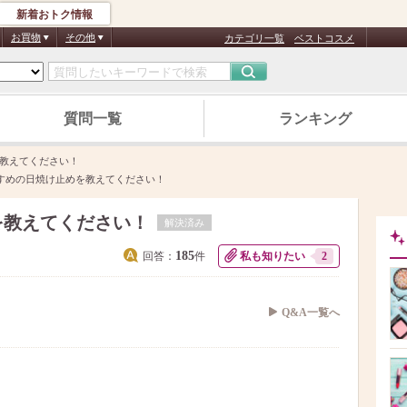
新着おトク情報
お買物
その他
カテゴリ一覧
ベストコスメ
質問一覧
ランキング
教えてください！
すめの日焼け止めを教えてください！
を教えてください！
解決済み
185
回答：
件
私も知りたい
2
Q&A一覧へ