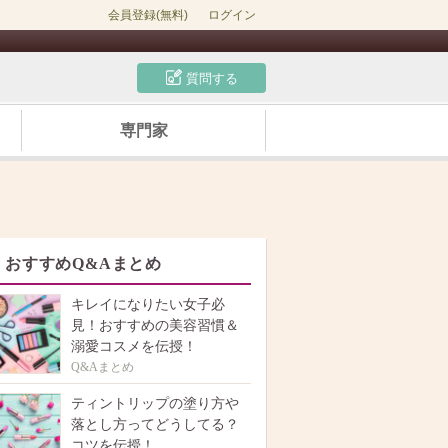
会員登録(無料)
ログイン
質問する
専門家
おすすめQ&Aまとめ
キレイになりたい女子必
見！おすすめの美容習慣＆
溺愛コスメを伝授！
Q&Aまとめ
ティントリップの塗り方や
落とし方ってどうしてる？
コツを伝授！