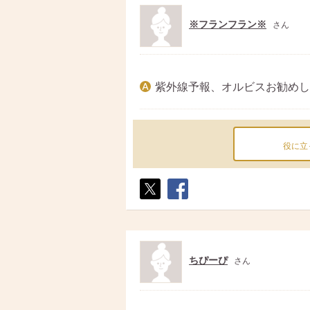
※フランフラン※
さん
紫外線予報、オルビスお勧めし
役に立
ポス
シェ
ト
ア
ちぴーぴ
さん