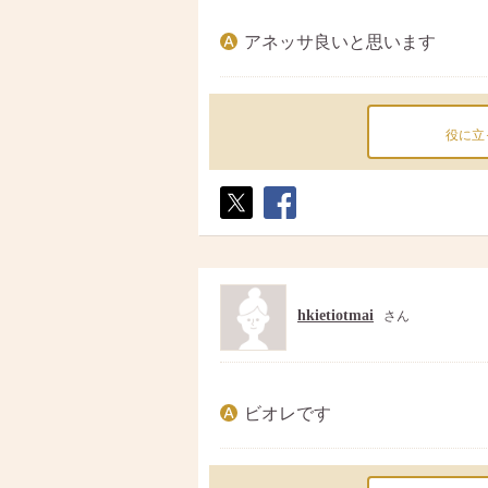
アネッサ良いと思います
役に立
ポス
シェ
ト
ア
hkietiotmai
さん
ビオレです