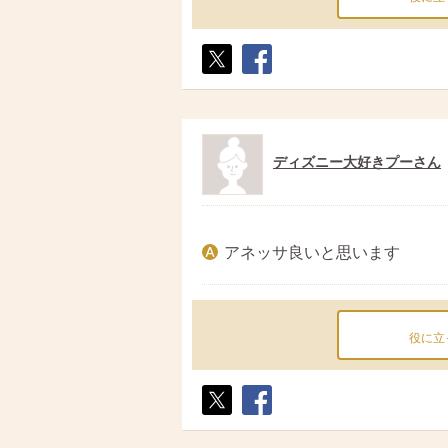
ポス
シェ
ト
ア
ディズニー大好きプーさん
アネッサ良いと思います
役に立
ポス
シェ
ト
ア