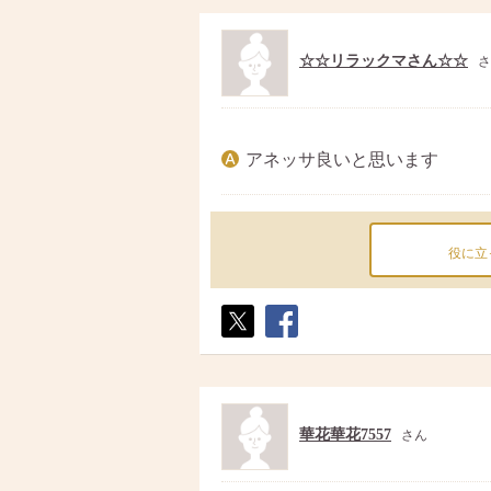
☆☆リラックマさん☆☆
さ
アネッサ良いと思います
役に立
ポス
シェ
ト
ア
華花華花7557
さん