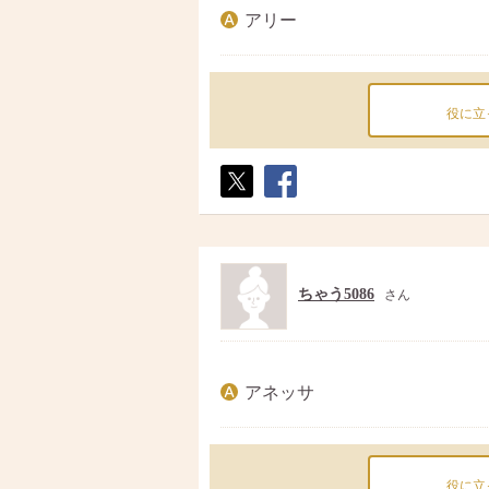
アリー
役に立
ポス
シェ
ト
ア
ちゃう5086
さん
アネッサ
役に立