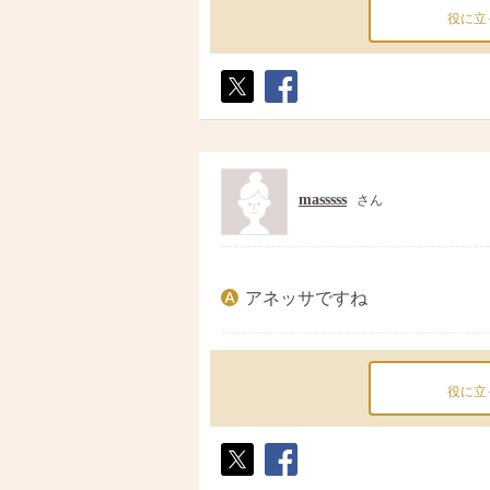
役に立
ポス
シェ
ト
ア
masssss
さん
アネッサですね
役に立
ポス
シェ