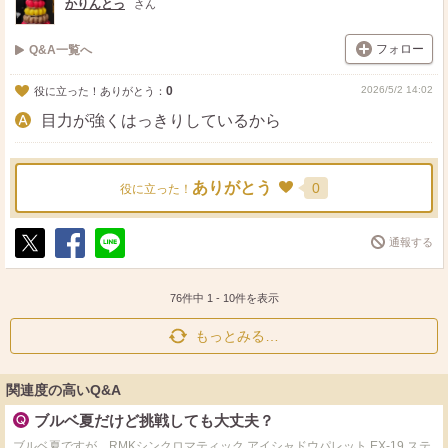
かりんとっ
さん
フォロー
Q&A一覧へ
0
2026/5/2 14:02
役に立った！ありがとう：
目力が強くはっきりしているから
ありがとう
0
役に立った！
通報する
ポ
シ
送
ス
ェ
る
ト
ア
76件中
1
-
10
件を表示
もっとみる…
関連度の高いQ&A
ブルベ夏だけど挑戦しても大丈夫？
ブルベ夏ですが、RMKシンクロマティック アイシャドウパレット EX-19 ステ