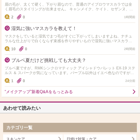
眉の毛が、太くて硬く、下がり眉なので、普通のアイブロウマスカラでは全
く眉毛のスタイリングが出来ません。 キャンメイク、ケイト、セザンヌ、キ
スミー等々、使用して来ましたが、どれも全く眉毛が上がりま…
2
0
1時間前
湿気に強いマスカラを教えて！
マスクをしていると湿気でまつ毛がすぐに下がってしまいますよね、ナチュ
ラルな仕上がりで白くならず束感を作りやすいもので湿気に強いマスカラを
教えてください♪
10
0
2時間前
ブルベ夏だけど挑戦しても大丈夫？
ブルベ夏ですが、RMKシンクロマティック アイシャドウパレット EX-19 ステ
ルス ＆ スパークが気になっています。パープル以外はイエベ色なのですが、
タッチアップしてもらったら、似合わないことは…
1
0
24分前
“メイクアップ”新着Q&Aをもっとみる
あわせて読みたい
カテゴリ一覧
スキンケア
日焼け対策・ケア