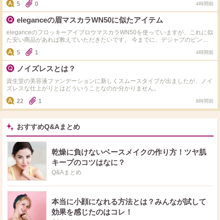
5
0
4時間前
つグレージュやニュアンス感のある暗い色を探してます。まつ毛の間を埋める
のでにじまないやつがいいんです！ 売り場に行くとテスターないものもあっ
eleganceの眉マスカラWN50に似たアイテム
て試していたら何が何やらわからなくなり疲れてしまい質問しています。 落
ちにくいペンシルタイプのアイライナーおすすめあったら教えてください！
eleganceのフロッキーアイブロウマスカラWN50を使っていますが、これに似
2000円以下だと助かりますです！
た安い商品があれば教えていただきたいです。 今までに、デジャブのピンク
ブラウンを使いましたが色が暗く、セザンヌのピンクブラウンは時間が経つと
5
1
4時間前
色が暗くなってしまい、ロムアンドはどれもしっくりきませんでした。 これ
ら以外で皆様のおすすめがあればぜひ教えてください。よろしくお願いじす。
ノイズレスとは？
資生堂の美容液ファンデーションに新しくスムースタイプが出ましたが、ノイ
ズレスな仕上がりとはどういうことなのか分かりません。
22
1
8時間前
おすすめQ&Aまとめ
乾燥に負けないベースメイクの作り方！ツヤ肌
キープのコツはなに？
Q&Aまとめ
本当に小顔になれる方法とは？みんなが試して
効果を感じたのはコレ！