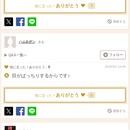
ありがとう
7
役に立った！
通報する
ポ
シ
送
ス
ェ
る
ト
ア
ハム&ポン
さん
フォロー
Q&A一覧へ
0
2026/5/2 16:09
役に立った！ありがとう：
目がぱっちりするからです♪
ありがとう
0
役に立った！
通報する
ポ
シ
送
ス
ェ
る
ト
ア