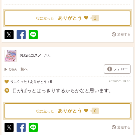
ありがとう
2
役に立った！
通報する
ポ
シ
送
ス
ェ
る
ト
ア
おねねコスメ
さん
フォロー
Q&A一覧へ
0
2026/5/5 10:06
役に立った！ありがとう：
目がぱっとはっきりするからかなと思います。
ありがとう
0
役に立った！
通報する
ポ
シ
送