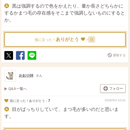
黒は強調するので色をかえたり、量か長さどちらかに
するかまつ毛の存在感をそこまで強調しないものにすると
か。
ありがとう
0
役に立った！
通報する
ポ
シ
送
ス
ェ
る
ト
ア
かおり08
さん
フォロー
Q&A一覧へ
7
2026/5/3 10:02
役に立った！ありがとう：
目がぱっちりしていて、まつ毛が多いのだと思いま
す。