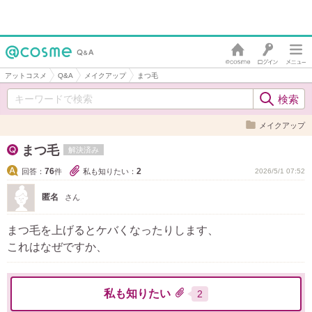
アットコスメ
Q&A
メイクアップ
まつ毛
メイクアップ
まつ毛
解決済み
76
2
回答：
件
私も知りたい：
2026/5/1 07:52
匿名
さん
まつ毛を上げるとケバくなったりします、
これはなぜですか、
私も知りたい
2