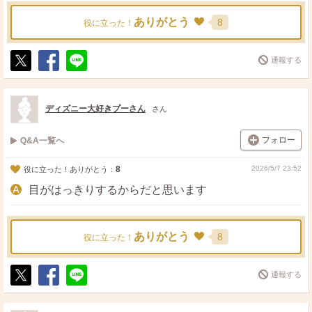
ありがとう
8
役に立った！
通報する
ポ
シ
送
ス
ェ
る
ト
ア
ディズニー大好きプーさん
さん
フォロー
Q&A一覧へ
8
2026/5/7 23:52
役に立った！ありがとう：
目がはっきりするからだと思います
ありがとう
8
役に立った！
通報する
ポ
シ
送
ス
ェ
る