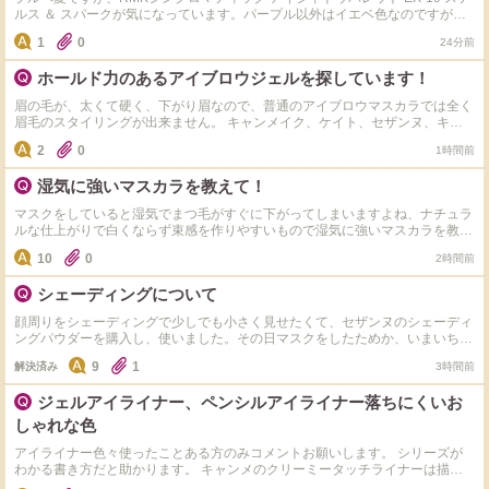
ルス ＆ スパークが気になっています。パープル以外はイエベ色なのですが、
タッチアップしてもらったら、似合わないことはありませんでした。 でも、
1
0
24分前
迷っています。 やっぱり肌がくすんで見えるかなーと思ったり。 最近ブルベ
夏用の似たようなアイシャドウばかりで何だか変化が欲しくもあります。 パ
ホールド力のあるアイブロウジェルを探しています！
ーソナルカラーに囚われずに挑戦したら、やっぱり失敗しますか？
眉の毛が、太くて硬く、下がり眉なので、普通のアイブロウマスカラでは全く
眉毛のスタイリングが出来ません。 キャンメイク、ケイト、セザンヌ、キス
ミー等々、使用して来ましたが、どれも全く眉毛が上がりません、、、、。
2
0
1時間前
キャンメイクのクイックラッシュカーラーがまつげカールキープ力があるの
で、それを眉毛にも使用したことがあるのですがダメでした、、、。 また、
湿気に強いマスカラを教えて！
ブラシに水を付けて、ゴシゴシして使う缶入りのアイブロウソープも使用しま
したが、使い方がダメなのか、全くでした、、、、。 度々サロンでパーマを
マスクをしていると湿気でまつ毛がすぐに下がってしまいますよね、ナチュラ
かけて貰っていましたが、お高いので、何か良いアイテムは無いかと探してい
ルな仕上がりで白くならず束感を作りやすいもので湿気に強いマスカラを教え
ます。 通販でも実店舗でも構いませんので、（出来ればサロンオンリーでは
てください♪
無いもの）どなたかご存知の方がいらっしゃいましたら、ぜひ教えてくださ
10
0
2時間前
い！！ 宜しくお願い致します！！
シェーディングについて
顔周りをシェーディングで少しでも小さく見せたくて、セザンヌのシェーディ
ングパウダーを購入し、使いました。その日マスクをしたためか、いまいちよ
くわからなかったです。マスクにはついていなかったです。 シェーディング
9
1
解決済み
3時間前
は気休めですかね… カネボウやルナソルな固形タイプのシェーディングのほ
うが、落ちにくいですか？
ジェルアイライナー、ペンシルアイライナー落ちにくいお
しゃれな色
アイライナー色々使ったことある方のみコメントお願いします。 シリーズが
わかる書き方だと助かります。 キャンメのクリーミータッチライナーは描き
やすいけどやはり落ちて汚くなってしまうことがありプチプラで落ちにくい且