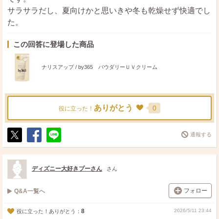
サラサラだし、夏向けかと思いきや冬も乾燥せず快適でし
た。
この回答に登場した商品
ナリスアップ / by365 パウダリーＵＶクリーム
ありがとう
0
役に立った！
通報する
ポ
シ
送
ス
ェ
る
ト
ア
ディズニー大好きプーさん
さん
フォロー
Q&A一覧へ
8
2026/5/11 23:44
役に立った！ありがとう：