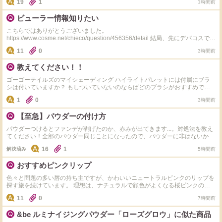
19
1
1時間前
が、みなさんはデパートのコスデコでサンプル沢山貰えたりしましたか？ イ
オンの化粧品店とかの方が貰えたりしますか？
ビューラー情報知りたい
こちらではありがとうございました。
https://www.cosme.net/chieco/question/456356/detail 結局、先にデパコスでな
い資生堂のアイラッシュカーラーを買いました。 ずっと長くヒロインメイク
11
0
3時間前
を使っていましたが、やはりヒロインメイクが一番目の型に合っていました。
ですが、廃盤で買えないのです。 多分カーブが資生堂よりきつめなんだと思
教えてください！！
います。 二重です。 改めておすすめお願いします。 もし売ってサイズが合う
なら、ヒロインメイクにぴったりな、替えゴム販売中の、ビューラーを、知り
ゴーゴーテイルズのマイシェーディング ハイライトパレットには付属にブラ
たいです。
シは付いていますか？ もしついていないのならばどのブラシがおすすめです
か？
1
0
3時間前
【至急】パウダーの付け方
パウダーつけるとファンデが剥げたのか、赤みが出てきます...。対処法を教え
てください！全部のパウダー同じことになったので、パウダーに非はないか
と...。 使ってるもの↓ ・キュレルのファンデ負けしない下地 ・ラネージュのマ
16
1
解決済み
5時間前
ットクッションファンデ
おすすめピンクリップ
色々と問題の多い唇の持ち主ですが、かわいいニュートラルピンクのリップを
探す旅を続けています。 理想は、ナチュラルで顔色がよくなる桜ピンクのよ
うなリップ・・・ くすみカラーが全盛のなか、なかなか理想に出会えず失敗
11
0
7時間前
を重ねています。 下記のような私でも使えそうなお勧めのピンクリップがあ
りましたら教えてください。 ブランドとカラーの型番（名前）も必ずお願い
&be ルミナイジングパウダー「ローズグロウ」に似た商品
します。 ・PCは、1stブライトスプリング（2nd ウィンター） ・紫に近い濃