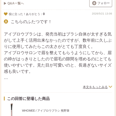
フォロー
Q&A一覧へ
0
2026/5/21 13:06
役に立った！ありがとう：
こちらのふたつです！
アイブロウブラシは、発売当初はブラシ自体が太すぎる気
がして上手く活用出来なかったのですが、数年前に久しぶ
りに使用してみたらこの太さがとても丁度良く。
アイブロウサロンで眉を整えてもらうようにしてから、眉
の枠がはっきりとしたので眉毛の隙間を埋めるのにとても
使いやすいです。見た目が可愛いのと、長過ぎないサイズ
感も良いです。
スポンジは初めは硬いかなと思っていたのですが、最近は
本文をもっとみる
このコシのある感じが肌に丁度よく密着してくれるのでヘ
ビロテしています。
この回答に登場した商品
目の下や鼻にフィットする形状がとても良いです。
WHOMEE / アイブロウブラシ 熊野筆