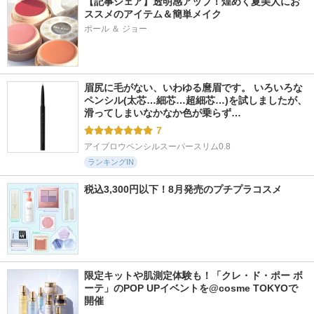
【記事シェア】透明感アップ！煌めく夏美人にお
ススメのアイテム＆簡単メイク
ポール ＆ ジョー
眉尻に毛がない、いわゆる麿眉です。 いろいろな
ペンシル(太芯…細芯…超細芯…)を試しましたが、
滑ってしまいなかなか色が乗らず…
7
アイブロウペンシルスーパースリム0.8
ランキングIN
税込3,300円以下！8月発売のプチプラコスメ
限定キットや肌測定体験も！「クレ・ド・ポー ボ
ーテ」のPOP UPイベントを@cosme TOKYOで
開催