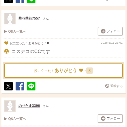
ポ
シ
送
ス
ェ
る
ト
ア
華花華花7557
さん
フォロー
Q&A一覧へ
8
2026/5/11 23:01
役に立った！ありがとう：
コスデコのCCです
ありがとう
8
役に立った！
通報する
ポ
シ
送
ス
ェ
る
ト
ア
のりたま3396
さん
フォロー
Q&A一覧へ