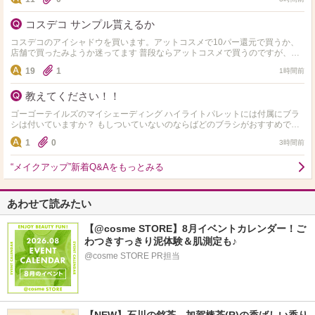
コスデコ サンプル貰えるか
コスデコのアイシャドウを買います。アットコスメで10パー還元で買うか、
店舗で買ったみようか迷ってます 普段ならアットコスメで買うのですが、コ
スデコ店頭がサンプル結構くれる感じなら店頭で買ってみた…
19
1
1時間前
教えてください！！
ゴーゴーテイルズのマイシェーディング ハイライトパレットには付属にブラ
シは付いていますか？ もしついていないのならばどのブラシがおすすめです
か？
1
0
3時間前
“メイクアップ”新着Q&Aをもっとみる
あわせて読みたい
【@cosme STORE】8月イベントカレンダー！ご
わつきすっきり泥体験＆肌測定も♪
@cosme STORE PR担当