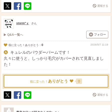
通報する
ポ
シ
送
ス
ェ
る
ト
ア
storm*ｙ
さん
フォロー
Q&A一覧へ
0
2026/5/7 11:19
役に立った！ありがとう：
キュレルのパウダーバームです！
久々に使うと、しっかり毛穴がカバーされて見直しまし
た！
ありがとう
0
役に立った！
通報する
ポ
シ
送
ス
ェ
る
ト
ア