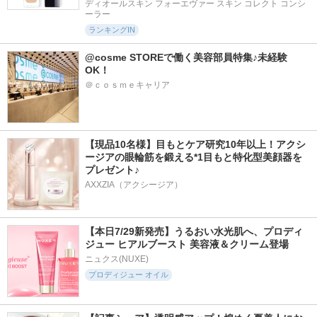
ディオールスキン フォーエヴァー スキン コレクト コンシ
ーラー
ランキングIN
@cosme STOREで働く美容部員特集♪未経験
OK！
＠ｃｏｓｍｅキャリア
【現品10名様】目もとケア研究10年以上！アクシ
ージアの眼輪筋を鍛える*1目もと特化型美顔器を
プレゼント♪
AXXZIA（アクシージア）
【本日7/29新発売】うるおい水光肌へ、プロディ
ジュー ヒアルブースト 美容液＆クリーム登場
ニュクス(NUXE)
プロディジュー オイル