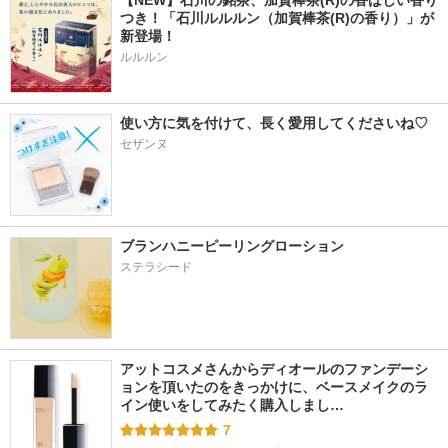
【NEW】石川の銘茶、加賀棒茶(R)の香ばしい香り
つき！「石川ルルルン（加賀棒茶(R)の香り）」が
新登場！
ルルルン
使い方に気を付けて、長く愛用してくださいね♡
セザンヌ
ブランハニーピーリングローション
ステラシード
アットコスメさんからディオールのファンデーシ
ョンを頂いたのをきっかけに、ベースメイクのラ
イン使いをしてみたく購入しまし…
7