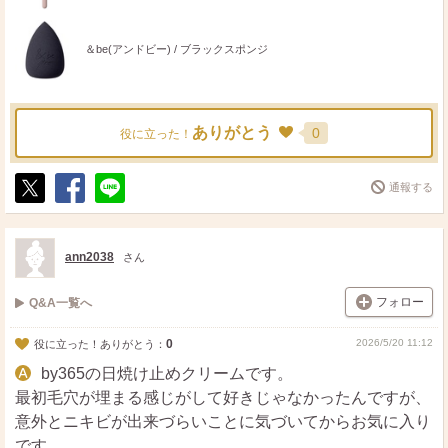
＆be(アンドビー) / ブラックスポンジ
ありがとう
0
役に立った！
通報する
ポ
シ
送
ス
ェ
る
ト
ア
ann2038
さん
フォロー
Q&A一覧へ
0
2026/5/20 11:12
役に立った！ありがとう：
by365の日焼け止めクリームです。
最初毛穴が埋まる感じがして好きじゃなかったんですが、
意外とニキビが出来づらいことに気づいてからお気に入り
です。