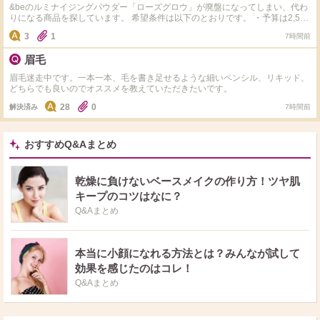
い唇の色で、淡いカラーは発色しない ・黄みが強く発色するタイプで、コー
&beのルミナイジングパウダー「ローズグロウ」が廃盤になってしまい、代わ
ラルピンクはオレンジに近くなってしまう ・リプモン、Visse、韓国系は皮む
りになる商品を探しています。 希望条件は以下のとおりです。 ・予算は2,500
けするのでNG ・スティック、リキッド、グロス、形はなんでもOK ・彩度が
円前後まで ・ラメ感が強いものではなく、繊細なパール感のあるもの ・しっ
低いと顔色が暗くなるので、くすみカラーもNG 今まで購入したなかで理想に
3
1
7時間前
とりした質感で粉っぽくない ・粉質が細かい ・ハイライトとしてだけでな
近いカラーは、 カネボウ ルージュスターヴァイブラント V01 エレガンス
く、チークとしても使えるような自然な血色感がある 後継品の&be ピュアリ
クラルテルージュビジュー 04 どちらももう少し青みが欲しいコーラル系の
眉毛
フレクター02も購入しましたが、私には色がかなり薄く感じ、ローズグロウの
ピンクです。 スナイデルのリップグレイズ03の発売当初のビジュアルが理想
ような血色感は得られませんでした。 ローズグロウを使っていた方や、似て
でしたが、こちらは全く発色しませんでした。 リップのコンシーラー使用は
眉毛迷走中です。一本一本、毛を書き足せるような細いペンシル、リキッド、
いると感じた商品をご存じの方がいらっしゃいましたら、メーカーや商品名、
なしの前提でお願いします。 わがままですが、これは！と思うものがありま
どちらでも良いのでオススメを教えていただきたいです。
実際の使用感（色味・ツヤ感・粉質など）も教えていただけると嬉しいです。
したら教えてください。 よろしくお願いします。
よろしくお願いします。
28
0
解決済み
7時間前
おすすめQ&Aまとめ
乾燥に負けないベースメイクの作り方！ツヤ肌
キープのコツはなに？
Q&Aまとめ
本当に小顔になれる方法とは？みんなが試して
効果を感じたのはコレ！
Q&Aまとめ