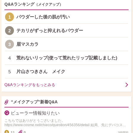
Q&Aランキング
（メイクアップ）
パウダーした後の肌が汚い
1
テカリがずっと抑えれるパウダー
2
眉マスカラ
3
荒れないリップ(使って荒れたリップ記載しました)
4
片山さつきさん メイク
5
Q&Aランキングをもっとみる
“メイクアップ”新着Q&A
ビューラー情報知りたい
こちらではありがとうございました。
https://www.cosme.net/chieco/question/456356/detail 結局、先にデパコスで
ない資生堂のアイラッシュ…
11
0
3時間前