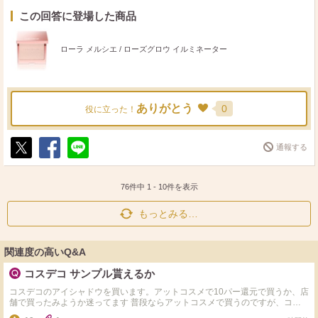
この回答に登場した商品
ローラ メルシエ / ローズグロウ イルミネーター
ありがとう
0
役に立った！
通報する
ポ
シ
送
ス
ェ
る
ト
ア
76件中
1
-
10
件を表示
もっとみる…
関連度の高いQ&A
コスデコ サンプル貰えるか
コスデコのアイシャドウを買います。アットコスメで10パー還元で買うか、店
舗で買ったみようか迷ってます 普段ならアットコスメで買うのですが、コス
デコ店頭がサンプル結構くれる感じなら店頭で買ってみたいなと思ってます