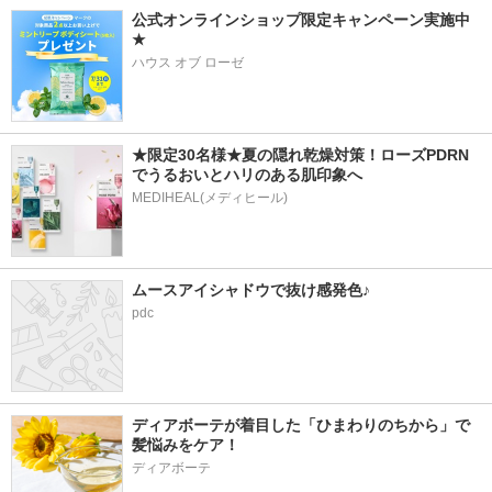
公式オンラインショップ限定キャンペーン実施中
★
ハウス オブ ローゼ
★限定30名様★夏の隠れ乾燥対策！ローズPDRN
でうるおいとハリのある肌印象へ
MEDIHEAL(メディヒール)
ムースアイシャドウで抜け感発色♪
pdc
ディアボーテが着目した「ひまわりのちから」で
髪悩みをケア！
ディアボーテ