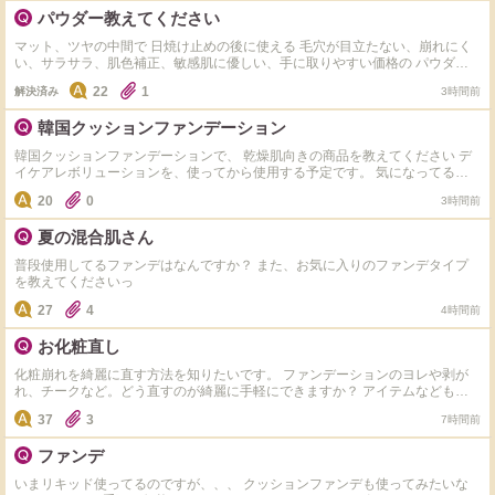
パウダー教えてください
マット、ツヤの中間で 日焼け止めの後に使える 毛穴が目立たない、崩れにく
い、サラサラ、肌色補正、敏感肌に優しい、手に取りやすい価格の パウダー
ってありますか？ お勧めがありましたら教えていただきたいです！
22
1
解決済み
3時間前
韓国クッションファンデーション
韓国クッションファンデーションで、 乾燥肌向きの商品を教えてください デ
イケアレボリューションを、使ってから使用する予定です。 気になってるの
が、HERAです ただ、色選びが難しいです (購入は、@コスメになります)
20
0
3時間前
夏の混合肌さん
普段使用してるファンデはなんですか？ また、お気に入りのファンデタイプ
を教えてくださいっ
27
4
4時間前
お化粧直し
化粧崩れを綺麗に直す方法を知りたいです。 ファンデーションのヨレや剥が
れ、チークなど。どう直すのが綺麗に手軽にできますか？ アイテムなども教
えていただきたいです！
37
3
7時間前
ファンデ
いまリキッド使ってるのですが、、、 クッションファンデも使ってみたいな