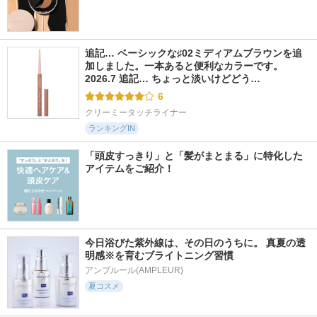
追記… ベーシックな♯02ミディアムブラウンを追
加しました。一本あると便利なカラーです。 
2026.7 追記… ちょっと淡いけどどう…
6
クリーミータッチライナー
ランキングIN
「頭皮すっきり」と「髪がまとまる」に特化した
アイテムをご紹介！
今日浴びた紫外線は、その日のうちに。 真夏の透
明感※を育むブライトニング習慣
アンプルール(AMPLEUR)
夏コスメ