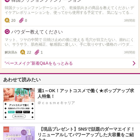
韓国クッションファンデーションで、 乾燥肌向きの商品を教えてください デ
イケアレボリューションを、使ってから使用する予定です。 気になってるの
が、HERAです ただ、色選びが難しいです…
20
0
3時間前
パウダー教えてください
マット、ツヤの中間で 日焼け止めの後に使える 毛穴が目立たない、崩れにく
い、サラサラ、肌色補正、敏感肌に優しい、手に取りやすい価格の パウダー
ってありますか？ お勧めがありましたら教えてい…
22
1
解決済み
3時間前
“ベースメイク”新着Q&Aをもっとみる
あわせて読みたい
週1～OK！アットコスメで働く★ポップアップ求
人特集！
＠ｃｏｓｍｅキャリア
 【現品プレゼント】SNSで話題のダーマエイド！
リニューアルしてパワーアップした大容量をご紹