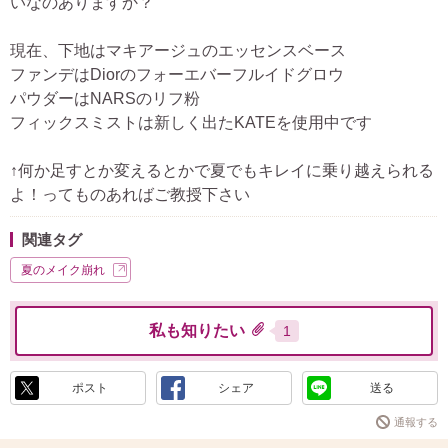
いなのありますか？
現在、下地はマキアージュのエッセンスベース
ファンデはDiorのフォーエバーフルイドグロウ
パウダーはNARSのリフ粉
フィックスミストは新しく出たKATEを使用中です
↑何か足すとか変えるとかで夏でもキレイに乗り越えられる
よ！ってものあればご教授下さい
関連タグ
夏のメイク崩れ
私も知りたい
1
ポスト
シェア
送る
通報する