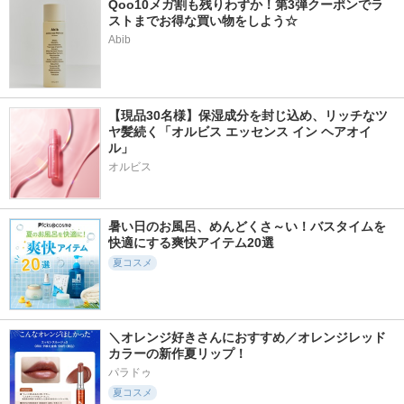
Qoo10メガ割も残りわずか！第3弾クーポンでラ
ストまでお得な買い物をしよう☆
Abib
【現品30名様】保湿成分を封じ込め、リッチなツ
ヤ髪続く「オルビス エッセンス イン ヘアオイ
ル」
オルビス
暑い日のお風呂、めんどくさ～い！バスタイムを
快適にする爽快アイテム20選
夏コスメ
＼オレンジ好きさんにおすすめ／オレンジレッド
カラーの新作夏リップ！
パラドゥ
夏コスメ