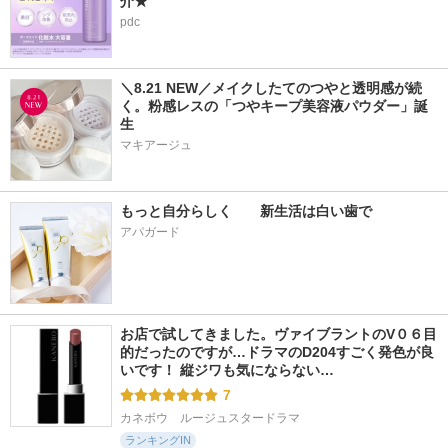
介★
pdc
＼8.21 NEW／メイクしたてのつやと透明感が続
く。粉感レスの「つやキープ美容液パウダー」誕
生
マキアージュ
もっと自分らしく　　新生活は白い歯で
アパガード
お店で試してきました。ヴァイブラントのV０６目
的だったのですが…ドラマのD204すごく発色が良
いです！ 縦ジワも気にならない…
7
カネボウ　ルージュスタードラマ
ランキングIN