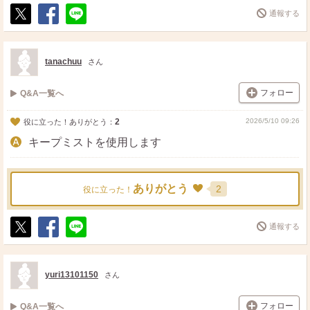
通報する
ポ
シ
送
ス
ェ
る
ト
ア
tanachuu
さん
フォロー
Q&A一覧へ
2
2026/5/10 09:26
役に立った！ありがとう：
キープミストを使用します
ありがとう
2
役に立った！
通報する
ポ
シ
送
ス
ェ
る
ト
ア
yuri13101150
さん
フォロー
Q&A一覧へ