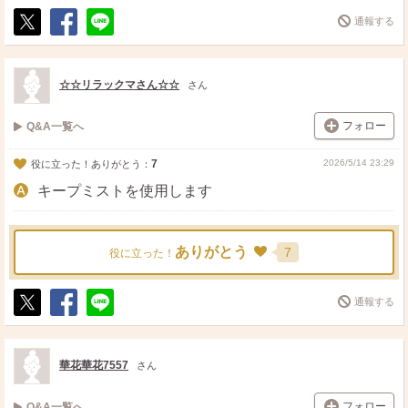
通報する
ポ
シ
送
ス
ェ
る
ト
ア
☆☆リラックマさん☆☆
さん
フォロー
Q&A一覧へ
7
2026/5/14 23:29
役に立った！ありがとう：
キープミストを使用します
ありがとう
7
役に立った！
通報する
ポ
シ
送
ス
ェ
る
ト
ア
華花華花7557
さん
フォロー
Q&A一覧へ