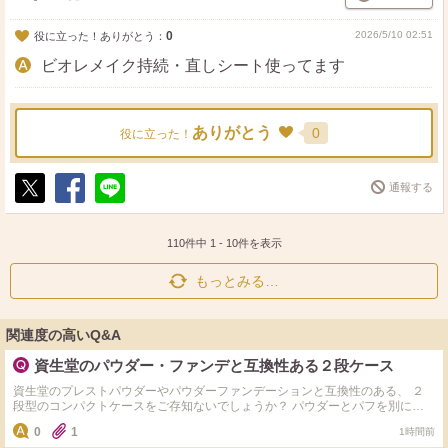
0
2026/5/10 02:51
役に立った！ありがとう：
ビオレメイク持続・直しシート使ってます
ありがとう
0
役に立った！
通報する
ポ
シ
送
ス
ェ
る
ト
ア
110件中
1
-
10
件を表示
もっとみる…
関連度の高いQ&A
資生堂のパウダー・ファンデと互換性ある２段ケース
資生堂のプレストパウダーやパウダーファンデーションと互換性のある、 ２
段型のコンパクトケースをご存知ないでしょうか？ パウダーとパフを別に置
けて、小さいサイズが良いです。 マキアージュのコンパクト型以外にもご存
0
1
1時間前
知のケースがありましたら、 色々教えていただきたいです！