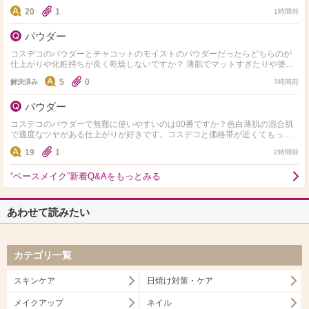
20
1
1時間前
パウダー
コスデコのパウダーとチャコットのモイストのパウダーだったらどちらのが
仕上がりや化粧持ちが良く乾燥しないですか？ 薄肌でマットすぎたりや塗っ
た感が出やすい物は避けてます。粒子が細かく粉っぽくならな…
5
0
解決済み
3時間前
パウダー
コスデコのパウダーで無難に使いやすいのは00番ですか？色白薄肌の混合肌
で適度なツヤがある仕上がりが好きです。コスデコと価格帯が近くてもっと
仕上がりや化粧持ちが良いパウダーってありますか？
19
1
2時間前
“ベースメイク”新着Q&Aをもっとみる
あわせて読みたい
カテゴリ一覧
スキンケア
日焼け対策・ケア
メイクアップ
ネイル