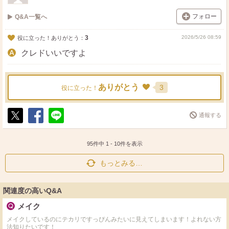
フォロー
Q&A一覧へ
3
2026/5/26 08:59
役に立った！ありがとう：
クレドいいですよ
ありがとう
3
役に立った！
通報する
ポ
シ
送
ス
ェ
る
ト
ア
95件中
1
-
10
件を表示
もっとみる…
関連度の高いQ&A
メイク
メイクしているのにテカリですっぴんみたいに見えてしまいます！よれない方
法知りたいです！