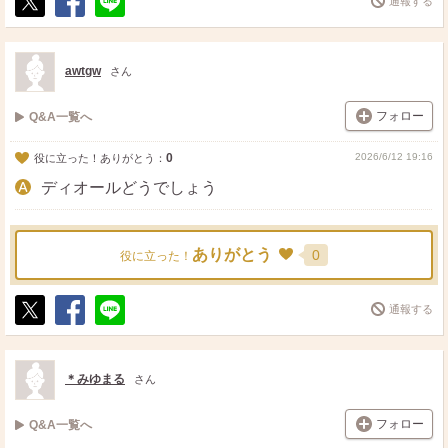
通報する
ポ
シ
送
ス
ェ
る
ト
ア
awtgw
さん
フォロー
Q&A一覧へ
0
2026/6/12 19:16
役に立った！ありがとう：
ディオールどうでしょう
ありがとう
0
役に立った！
通報する
ポ
シ
送
ス
ェ
る
ト
ア
＊みゆまる
さん
フォロー
Q&A一覧へ