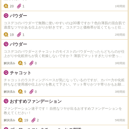
20
1
1時間前
パウダー
コスデコのパウダーで無難に使いやすいのは00番ですか？色白薄肌の混合肌で
適度なツヤがある仕上がりが好きです。コスデコと価格帯が近くてもっと仕上
がりや化粧持ちが良いパウダーってありますか？
19
1
2時間前
パウダー
コスデコのパウダーとチャコットのモイストのパウダーだったらどちらのが仕
上がりや化粧持ちが良く乾燥しないですか？ 薄肌でマットすぎたりや塗った
感が出やすい物は避けてます。粒子が細かく粉っぽくならない方がいいです。
5
0
解決済み
3時間前
チャコット
チャコットのラスティングベースが気になっているのですが、カバー力や化粧
持ちなど使用感や仕上がりを教えて下さい。マット寄りかツヤ寄りかもお願い
します。
9
0
解決済み
3時間前
おすすめファンデーション
ファンデーション迷子です！ 自然なツヤが出るおすすめファンデーションを
教えてください！
19
2
解決済み
5時間前