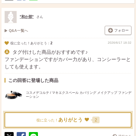
ポ
シ
送
ス
ェ
る
ト
ア
*和か那*
さん
フォロー
Q&A一覧へ
2
2026/6/17 18:32
役に立った！ありがとう：
タグ付けした商品がおすすめです♪
ファンデーションですがカバー力があり、コンシーラーと
しても使えます。
この回答に登場した商品
コスメデコルテ / マキエクスペール カバリング メイクアップ ファンデ
ーション
ありがとう
2
役に立った！