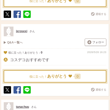
ありがとう
0
役に立った！
通報する
ポ
シ
送
ス
ェ
る
ト
ア
ixrosexi
さん
フォロー
Q&A一覧へ
0
2026/5/26 16:23
役に立った！ありがとう：
コスデコおすすめです
ありがとう
0
役に立った！
通報する
ポ
シ
送
ス
ェ
る
ト
ア
tanachuu
さん