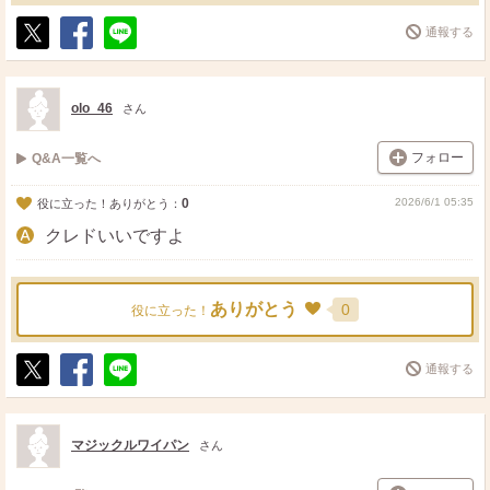
通報する
ポ
シ
送
ス
ェ
る
ト
ア
olo_46
さん
フォロー
Q&A一覧へ
0
2026/6/1 05:35
役に立った！ありがとう：
クレドいいですよ
ありがとう
0
役に立った！
通報する
ポ
シ
送
ス
ェ
る
ト
ア
マジックルワイパン
さん