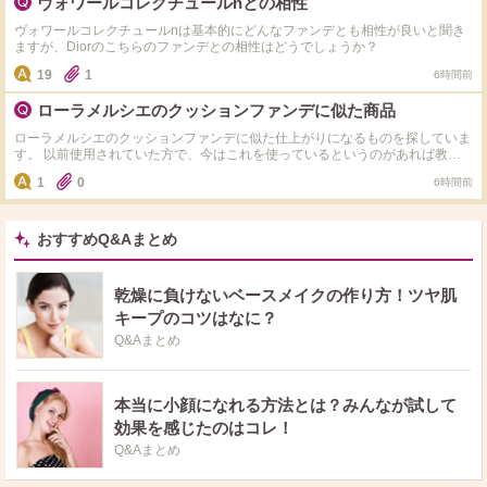
ヴォワールコレクチュールnとの相性
ヴォワールコレクチュールnは基本的にどんなファンデとも相性が良いと聞き
ますが、Diorのこちらのファンデとの相性はどうでしょうか？
19
1
6時間前
ローラメルシエのクッションファンデに似た商品
ローラメルシエのクッションファンデに似た仕上がりになるものを探していま
す。 以前使用されていた方で、今はこれを使っているというのがあれば教え
てください！
1
0
6時間前
おすすめQ&Aまとめ
乾燥に負けないベースメイクの作り方！ツヤ肌
キープのコツはなに？
Q&Aまとめ
本当に小顔になれる方法とは？みんなが試して
効果を感じたのはコレ！
Q&Aまとめ