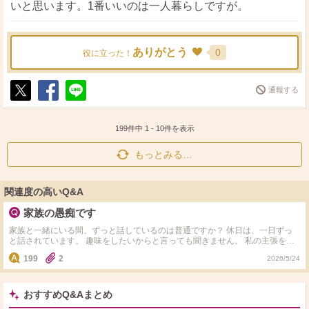
いと思います。1番いいのは一人暮らしですが。
ありがとう
0
役に立った！
通報する
ポ
シ
送
ス
ェ
る
ト
ア
199件中
1
-
10
件を表示
もっとみる…
関連度の高いQ&A
家族の愚痴です
家族と一緒にいる間、ずっと話しているのは普通ですか？ 休日は、一日ずっ
と話されています。 趣味をしたいからと言っても聞きません。 私の主張を流
されたり、愚痴だから聞いてよ、世間話で話した方が脳にいいから、世間話し
199
2
2026/5/24
よ、テレビや何かをつけていながら延々と話してたり、など理由をつけて話さ
れます。 私が子供の頃から話していることと、何年も前から話していること
があって、もう1000回は聞いたくらいなんです。 一人暮らしはできません。
こういう時、もう我慢するしかないんでしょうか？ もう40年近くしていま
おすすめQ&Aまとめ
す。突き放しても、聞け！と言います。 あなたならどうしますか？