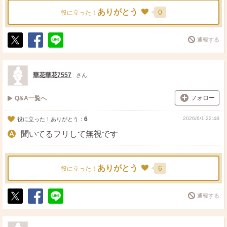
ありがとう
0
役に立った！
通報する
ポ
シ
送
ス
ェ
る
ト
ア
華花華花7557
さん
フォロー
Q&A一覧へ
6
2026/6/1 22:48
役に立った！ありがとう：
聞いてるフリして無視です
ありがとう
6
役に立った！
通報する
ポ
シ
送
ス
ェ
る
ト
ア