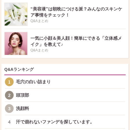
“美容液”は朝晩につける派？みんなのスキンケ
ア事情をチェック！
Q&Aまとめ
一気に小顔＆美人顔！簡単にできる「立体感メ
イク」を教えて♪
Q&Aまとめ
Q&Aランキング
毛穴の白い詰まり
1
頭頂部
2
洗顔料
3
汗で崩れないファンデを探しています。
4