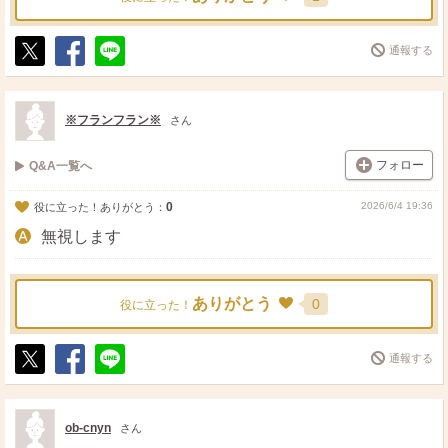
通報する
ポ
シ
送
ス
ェ
る
ト
ア
※フランフラン※
さん
フォロー
Q&A一覧へ
0
2026/6/4 19:36
役に立った！ありがとう：
無視します
ありがとう
0
役に立った！
通報する
ポ
シ
送
ス
ェ
る
ト
ア
ob-cnyn
さん