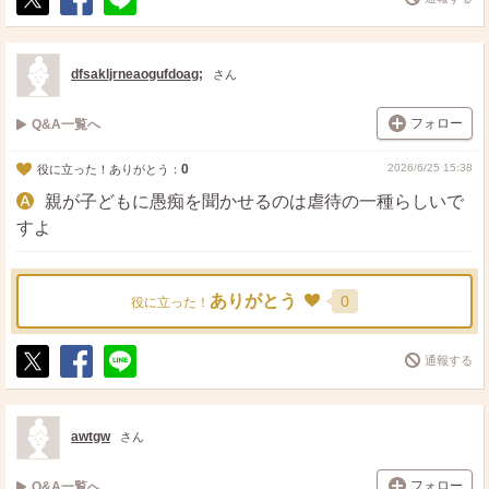
ポ
シ
送
ス
ェ
る
ト
ア
dfsakljrneaogufdoag;
さん
フォロー
Q&A一覧へ
0
2026/6/25 15:38
役に立った！ありがとう：
親が子どもに愚痴を聞かせるのは虐待の一種らしいで
すよ
ありがとう
0
役に立った！
通報する
ポ
シ
送
ス
ェ
る
ト
ア
awtgw
さん
フォロー
Q&A一覧へ