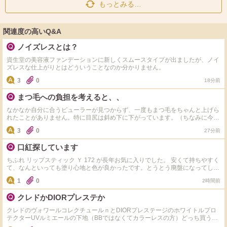
もっとみる…
関連度の高いQ&A
ノイズレスとは？
資生堂の美容液ファンデーションに新しくスムースタイプが出ましたが、ノイ
ズレスな仕上がりとはどういうことなのか分かりません。
3
0
18分前
まつ毛への負担を考えると、、
なかなか自分に合うビューラーが見つからず、一度もまつ毛をちゃんと上げら
れたことがありません。特に目尻は斜め下に下がっています。（ちなみに今ま
で使用したことのあるビューラーは資生堂・無印良品・アイプチ・マキアージ
3
0
27分前
ュ・コージー本舗） そこでマツパをしてみたいと考えましたが、金銭的な負
担や薬剤に対して不安があります。 そこで、 ①自分に合うビューラーを探し
口紅探しています
続ける（部分用やホットビューラー等も） ②マツパをする ならまつ毛への負
担など総合的に考えてどちらの方が良いでしょうか？（ちなみにビューラーは
ちふれ リップスティック Ｙ 172 が長年お気に入りでした。 安くて持ちやすく
週の半分以上使用）もし他の意見もあればぜひお願いします。
て、なんといっても塗り心地と色が良かったです。とうとう廃盤になってしま
ったようで大ショックです(ToT) ややマットでブルベに合う 濃い目のピンク色
1
0
2時間前
(ローズカラー、フューシャピンク、マゼンタ？)です。 ツヤやぽってりするジ
ェル系は苦手です。 マット系を塗ってティッシュオフして色を残しつつ、薄
クレドかDIORプレステか
く濡れる口紅が良いです。 デパコスに近いものはあるかもしれませんが、プ
チプラも含めて似たような塗り心地と色合いの口紅を探さなくては、、、 ご
クレドのヴォワールコレクチュールｎとDIORプレステージのホワイトルプロ
存知のものがあれば教えてください。 172 は、塗ってみると写真ほど濃くな
テクターUVルミエールの下地（BBではなくてカラーレスの方）どっち買うか
かったので、落ち着いた感じの濃いピンク(ローズカラーというのが近いか
悩んでます。 それぞれ使ったことある方、比較を知りたいです！ よろしくお