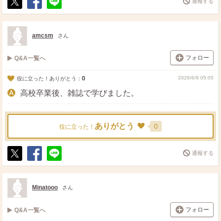
通報する
ポ
シ
送
ス
ェ
る
ト
ア
amcsm
さん
フォロー
Q&A一覧へ
0
2026/6/9 05:05
役に立った！ありがとう：
高校卒業後、雑誌で学びました。
ありがとう
0
役に立った！
通報する
ポ
シ
送
ス
ェ
る
ト
ア
Minatooo
さん
フォロー
Q&A一覧へ