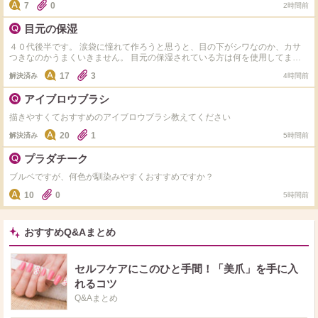
も？)でしょうか。 よろしくお願いいたします。
7
0
2時間前
願いします！
目元の保湿
４０代後半です。 涙袋に憧れて作ろうと思うと、目の下がシワなのか、カサ
つきなのかうまくいきません。 目元の保湿されている方は何を使用してます
か？ ちなみに、朝はポーラのアイクリーム塗ってます。メイクをしてよれる
17
3
解決済み
4時間前
ことはありません。 スキンケアなのか、使用するメイクアップコスメを変え
たほうがいいのか、アドバイスお願いします。
アイブロウブラシ
描きやすくておすすめのアイブロウブラシ教えてください
20
1
解決済み
5時間前
プラダチーク
ブルベですが、何色が馴染みやすくおすすめですか？
10
0
5時間前
おすすめQ&Aまとめ
セルフケアにこのひと手間！「美爪」を手に入
れるコツ
Q&Aまとめ