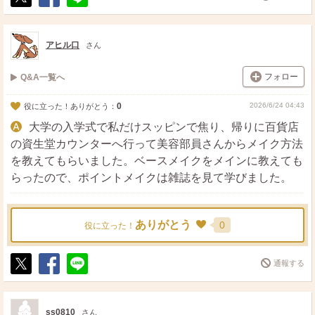
ポ
シ
送
ス
ェ
る
ト
ア
アヒル口
さん
フォロー
Q&A一覧へ
0
2026/6/24 04:43
役に立った！ありがとう：
大学の入学式で私だけスッピンで焦り、帰りに百貨店
の資生堂カウンターへ行って美容部員さんからメイク方法
を教えてもらいました。ベースメイクをメインに教えても
らったので、ポイントメイクは雑誌を見て学びました。
ありがとう
0
役に立った！
通報する
ポ
シ
送
ス
ェ
る
ト
ア
ss0810
さん