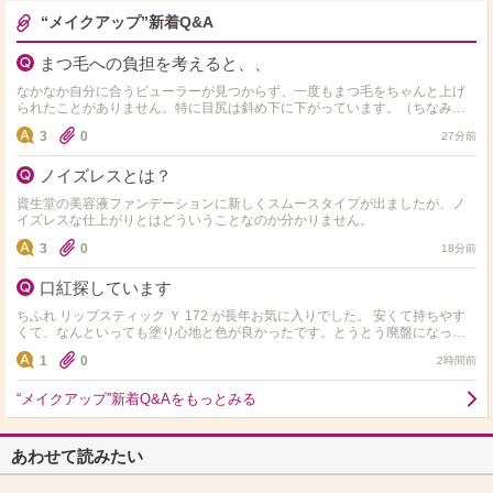
“メイクアップ”新着Q&A
まつ毛への負担を考えると、、
なかなか自分に合うビューラーが見つからず、一度もまつ毛をちゃんと上げ
られたことがありません。特に目尻は斜め下に下がっています。（ちなみに
今まで使用したことのあるビューラーは資生堂・無印良品・アイプ…
3
0
27分前
ノイズレスとは？
資生堂の美容液ファンデーションに新しくスムースタイプが出ましたが、ノ
イズレスな仕上がりとはどういうことなのか分かりません。
3
0
18分前
口紅探しています
ちふれ リップスティック Ｙ 172 が長年お気に入りでした。 安くて持ちやす
くて、なんといっても塗り心地と色が良かったです。とうとう廃盤になって
しまったようで大ショックです(ToT) …
1
0
2時間前
“メイクアップ”新着Q&Aをもっとみる
あわせて読みたい