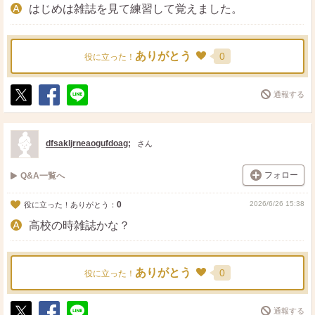
はじめは雑誌を見て練習して覚えました。
ありがとう
0
役に立った！
通報する
ポ
シ
送
ス
ェ
る
ト
ア
dfsakljrneaogufdoag;
さん
フォロー
Q&A一覧へ
0
2026/6/26 15:38
役に立った！ありがとう：
高校の時雑誌かな？
ありがとう
0
役に立った！
通報する