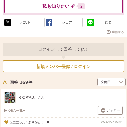
私も知りたい
2
ポスト
シェア
送る
通報する
ログインして回答してね！
新規メンバー登録 / ログイン
169
回答
件
うなぎらぶ
さん
フォロー
Q&A一覧へ
0
2026/6/27 03:54
役に立った！ありがとう：