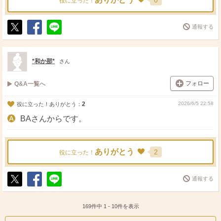
0
役に立った！
通報する
ポ
シ
送
ス
ェ
る
ト
ア
*和か那*
さん
フォロー
Q&A一覧へ
2
2026/6/5 22:58
役に立った！ありがとう：
BAさんからです。
ありがとう
2
役に立った！
通報する
ポ
シ
送
ス
ェ
る
ト
ア
169件中
1
-
10
件を表示