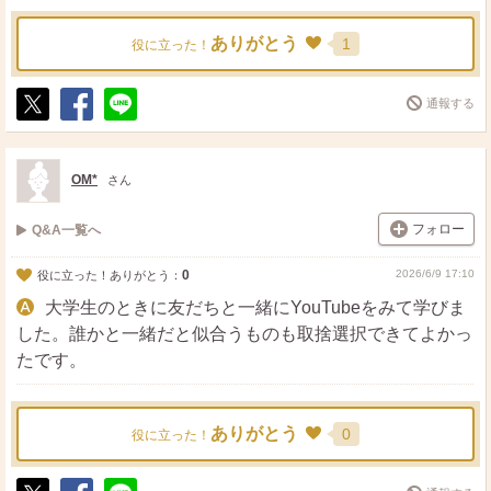
ありがとう
1
役に立った！
通報する
ポ
シ
送
ス
ェ
る
ト
ア
OM*
さん
フォロー
Q&A一覧へ
0
2026/6/9 17:10
役に立った！ありがとう：
大学生のときに友だちと一緒にYouTubeをみて学びま
した。誰かと一緒だと似合うものも取捨選択できてよかっ
たです。
ありがとう
0
役に立った！