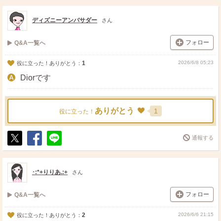
ス
ェ
る
ト
ア
ディズニーアンバサダー
さん
フォロー
Q&A一覧へ
1
2026/6/8 05:23
役に立った！ありがとう：
Diorです
ありがとう
1
役に立った！
通報する
ポ
シ
送
ス
ェ
る
ト
ア
･:*+りりあ.:+
さん
フォロー
Q&A一覧へ
2
2026/6/6 21:15
役に立った！ありがとう：