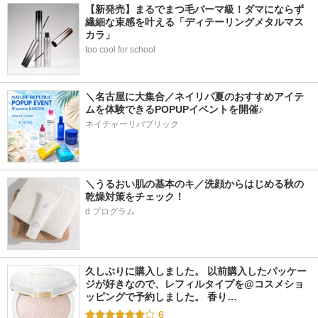
【新発売】まるでまつ毛パーマ級！ダマにならず
繊細な束感を叶える「ディテーリングメタルマス
カラ」
too cool for school
＼名古屋に大集合／ネイリパ夏のおすすめアイテ
ムを体験できるPOPUPイベントを開催♪
ネイチャーリパブリック
＼うるおい肌の基本のキ／洗顔からはじめる秋の
乾燥対策をチェック！
d プログラム
久しぶりに購入しました。 以前購入したパッケー
ジが好きなので、レフィルタイプを@コスメショ
ッピングで予約しました。 香り…
6