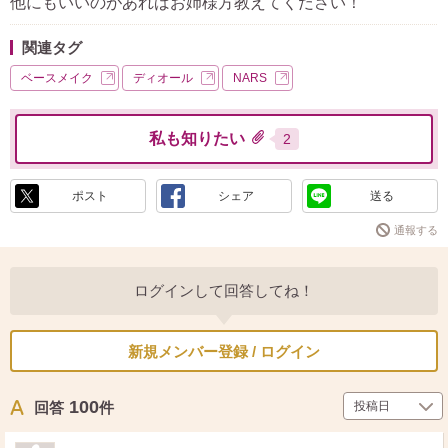
他にもいいのがあればお姉様方教えてください！
関連タグ
ベースメイク
ディオール
NARS
私も知りたい
2
ポスト
シェア
送る
通報する
ログインして回答してね！
新規メンバー登録 / ログイン
100
回答
件