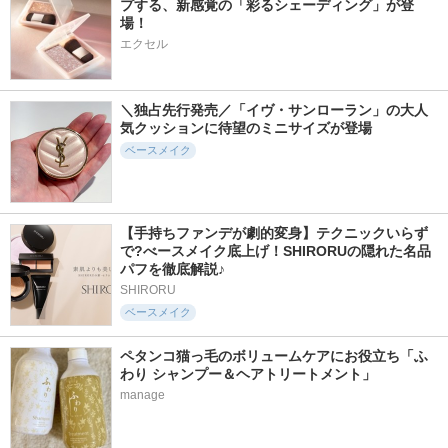
プする、新感覚の「彩るシェーディング」が登
場！
エクセル
＼独占先行発売／「イヴ・サンローラン」の大人
気クッションに待望のミニサイズが登場
ベースメイク
【手持ちファンデが劇的変身】テクニックいらず
で?べースメイク底上げ！SHIRORUの隠れた名品
パフを徹底解説♪
SHIRORU
ベースメイク
ペタンコ猫っ毛のボリュームケアにお役立ち「ふ
わり シャンプー＆ヘアトリートメント」
manage