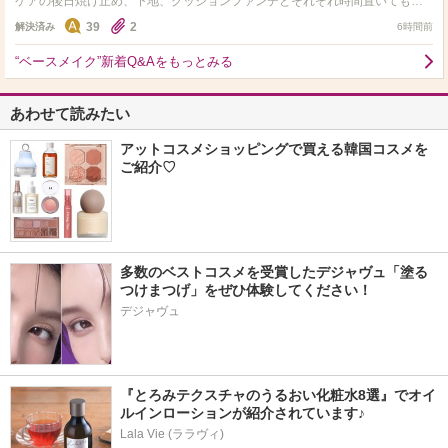
ケアの後日焼け止め、下地、クッションファンデとそれぞれ時間置いても崩
れます。。リキッドファンデのほうがいいのか。。悩ましいです。…
39
2
解決済み
6時間前
“ベースメイク”新着Q&Aをもっとみる
あわせて読みたい
アットコスメショッピングで買える韓国コスメを
ご紹介♡
多数のベストコスメを受賞したデジャヴュ「塗る
つけまつげ」をぜひ体験してください！
デジャヴュ
『とろみテクスチャのうるおい化粧水8選』でオイ
ルインローションが紹介されています♪
Lala Vie (ララヴィ)