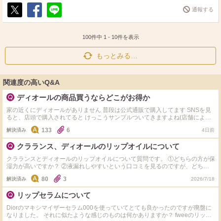
通報する
ポ
シ
送
ス
ェ
る
ト
ア
100件中
1
-
10
件を表示
もっとみる…
関連度の高いQ&A
ディオールの商品買うならどこがお得か
家の近くにディオールがありません 普段は公式通販で購入してます SNSを見
ると、店頭で購入されてると けっこうサンプルついてきますよね(店舗による
のかな) @コスメでも、販売してますが どこで買うのが一番お得でしょうか
133
6
解決済み
4日前
クラランス、ディオールのリップオイルについて
クラランスとディオールのリップオイルについて質問です。 ①どちらの方が保
湿力が高いですか？ ②液漏れしやすいという口コミを見るのですが、どちらの
方が液漏れしやすいですか？ ――――――――――――― ③他におすすめの
80
3
解決済み
2026/7/18
リップオイルがあれば教えてください。 どれか1つでもお答えいただけたらあ
りがたいです！
リップセラムについて
Diorのマキシマイザーセラム000を使っていてとても良かったのですが廃盤に
なりました。 それに似たような感じのものは何かありますか？ fweeのリップ