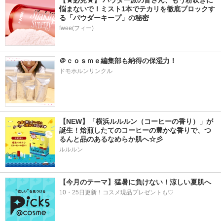
【★必見★】 パウダー派の皆さん、もう粉吹きに
悩まないで！ミスト1本でテカリを徹底ブロックす
る「パウダーキープ」の秘密
fwee(フィー)
＠ｃｏｓｍｅ編集部も納得の保湿力！
ドモホルンリンクル
【NEW】「横浜ルルルン（コーヒーの香り）」が
誕生！焙煎したてのコーヒーの豊かな香りで、つ
るんと品のあるなめらか肌へ☆彡
ルルルン
【今月のテーマ】猛暑に負けない！涼しい夏肌へ
10・25日更新！コスメ現品プレゼントも♡