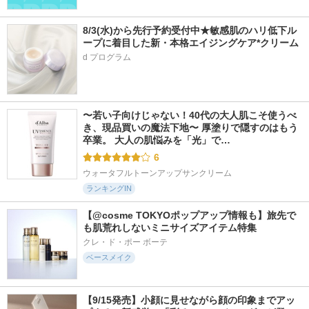
8/3(水)から先行予約受付中★敏感肌のハリ低下ル
ープに着目した新・本格エイジングケア*クリーム
d プログラム
〜若い子向けじゃない！40代の大人肌こそ使うべ
き、現品買いの魔法下地〜 厚塗りで隠すのはもう
卒業。 大人の肌悩みを「光」で…
6
ウォータフルトーンアップサンクリーム
ランキングIN
【@cosme TOKYOポップアップ情報も】旅先で
も肌荒れしないミニサイズアイテム特集
クレ・ド・ポー ボーテ
ベースメイク
【9/15発売】小顔に見せながら顔の印象までアッ