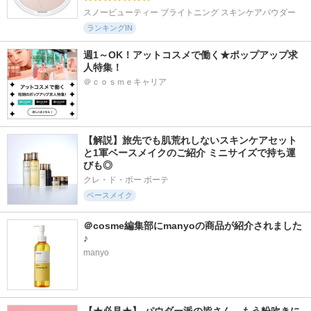
スノービューティー ブライトニング スキンケアパウダー
ランキングIN
週1～OK！アットコスメで働く★ポップアップ求
人特集！
＠ｃｏｓｍｅキャリア
【解説】旅先でも肌荒れしないスキンケアセット
と1軍ベースメイクのご紹介 ミニサイズで持ち運
びも◎
クレ・ド・ポー ボーテ
ベースメイク
＠cosme編集部にmanyoの商品が紹介されました
♪
manyo