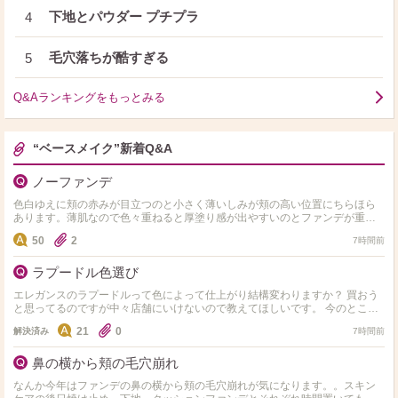
下地とパウダー プチプラ
4
毛穴落ちが酷すぎる
5
Q&Aランキングをもっとみる
“ベースメイク”新着Q&A
ノーファンデ
色白ゆえに頬の赤みが目立つのと小さく薄いしみが頬の高い位置にちらほら
あります。薄肌なので色々重ねると厚塗り感が出やすいのとファンデが重い
感じがして苦手な為、下地だけでもある程度補正力がある物を探し…
50
2
7時間前
ラプードル色選び
エレガンスのラプードルって色によって仕上がり結構変わりますか？ 買おう
と思ってるのですが中々店舗にいけないので教えてほしいです。 今のところ1
番と6番で迷っています。
21
0
解決済み
7時間前
鼻の横から頬の毛穴崩れ
なんか今年はファンデの鼻の横から頬の毛穴崩れが気になります。。スキン