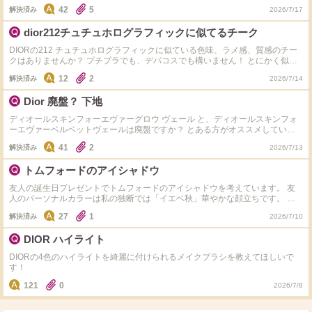
セラム使ってますがこれだ！とまではいってなくて… 乳白色で唇の色を少し
42
5
解決済み
2026/7/17
補正してくれるようなものはありますか？ マキシマイザーセラムみたいなも
のでもバームでも◎ カラーじゃない保湿系というより色補正系がいいです。
dior212チュチュホログラフィックに似てるチーク
DIORの212 チュチュホログラフィックに似ている色味、ラメ感、質感のチー
クはありませんか？ プチプラでも、デパコスでも構いません！ とにかく似て
いるアイテムとその色番を教えていただけますと幸いです
12
2
解決済み
2026/7/14
Dior 廃盤？ 下地
ディオールスキンフォーエヴァーグロウ ヴェール と、ディオールスキンフォ
ーエヴァーベルベットヴェールは廃盤ですか？ とある方がオススメしていて
ずっと買おうと思っていたのですが、公式見に行ってもどこにも無いので廃盤
41
2
解決済み
2026/7/13
になったのかが気になりますт_т
トムフォードのアイシャドウ
友人の誕生日プレゼントでトムフォードのアイシャドウを考えています。 友
人のパーソナルカラーは私の独断では「イエベ秋」華やかな顔立ちです。 彼
女が今使用しているアイシャドウは、「dior ショウサンククルール647 シルク
27
1
解決済み
2026/7/10
トープ」 そこで私が今気になっているのはトムフォードの「ハネムーン」で
す。 YouTubeなどを見てこの1つに絞ってみたのですが、使用したことがある
DIOR ハイライト
方や同じパーソナルカラーの方、他にもこっちの方がいいんじゃない？？など
みなさんのご意見をお聞きしたいです！ トムフォードの店舗が私の住む地域
DIORの4色のハイライトを綺麗に付けられるメイクブラシを教えてほしいで
にはなく、割とパキッとした色合いが多いので失敗しないかが気がかりなので
す！
すが、、ネットで発色と持ちがいいと口コミを見てプレゼントだから少し冒険
するのもありかな？と思いこのブランドをチョイスしてみました。 ※ちなみに
121
0
2026/7/8
上記のDIORのアイシャドウはブルベ夏向け？のようですが、本人もイエベに
似合うカラーがいいな、と申しております！