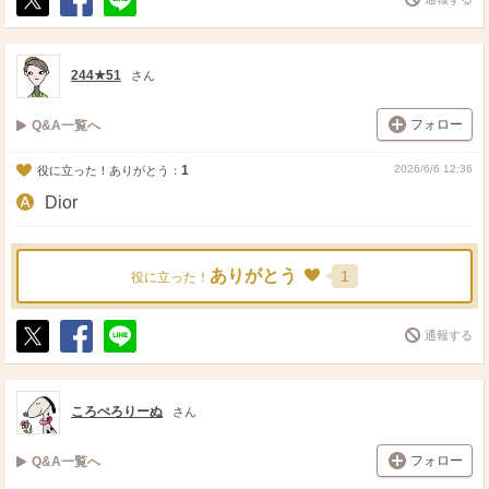
ポ
シ
送
ス
ェ
る
ト
ア
244★51
さん
フォロー
Q&A一覧へ
1
2026/6/6 12:36
役に立った！ありがとう：
Dior
ありがとう
1
役に立った！
通報する
ポ
シ
送
ス
ェ
る
ト
ア
ころぺろりーぬ
さん
フォロー
Q&A一覧へ