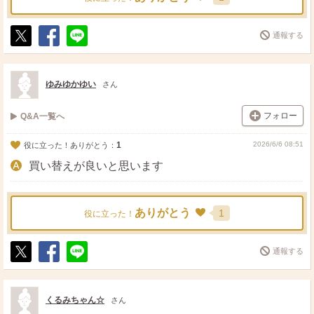
通報する
ポ
シ
送
ス
ェ
る
ト
ア
ゆみゆかゆい
さん
フォロー
Q&A一覧へ
1
2026/6/6 08:51
役に立った！ありがとう：
買い替えが良いと思います
ありがとう
1
役に立った！
通報する
ポ
シ
送
ス
ェ
る
ト
ア
くるみちゃん☆
さん