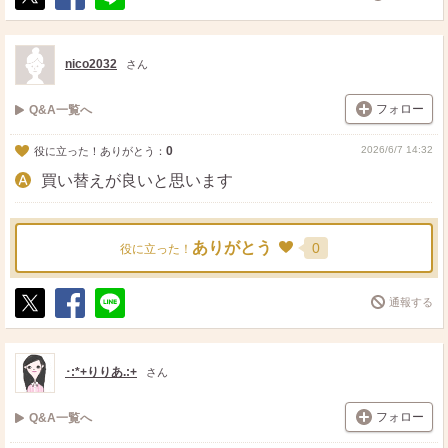
ポ
シ
送
ス
ェ
る
ト
ア
nico2032
さん
フォロー
Q&A一覧へ
0
2026/6/7 14:32
役に立った！ありがとう：
買い替えが良いと思います
ありがとう
0
役に立った！
通報する
ポ
シ
送
ス
ェ
る
ト
ア
･:*+りりあ.:+
さん
フォロー
Q&A一覧へ