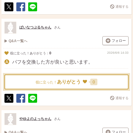
通報する
ポ
シ
送
ス
ェ
る
ト
ア
ぱいなつぷるちゃん
さん
フォロー
Q&A一覧へ
0
2026/6/6 14:33
役に立った！ありがとう：
パフを交換した方が良いと思います。
ありがとう
0
役に立った！
通報する
ポ
シ
送
ス
ェ
る
ト
ア
やゆよのよっちゃん
さん
フォロー
Q&A一覧へ