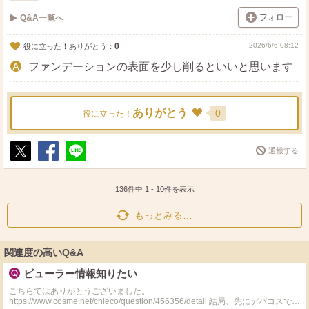
フォロー
Q&A一覧へ
0
2026/6/6 08:12
役に立った！ありがとう：
ファンデーションの表面を少し削るといいと思います
ありがとう
0
役に立った！
通報する
ポ
シ
送
ス
ェ
る
ト
ア
136件中
1
-
10
件を表示
もっとみる…
関連度の高いQ&A
ビューラー情報知りたい
こちらではありがとうございました。
https://www.cosme.net/chieco/question/456356/detail 結局、先にデパコスでな