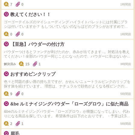
い資生堂のアイラッシュカーラーを買いました。 ずっと長くヒロインメイク
7
0
1時間前
を使っていましたが、やはりヒロインメイクが一番目の型に合っていました。
ですが、廃盤で買えないのです。 多分カーブが資生堂よりきつめなんだと思
教えてください！！
います。 二重です。 改めておすすめお願いします。 もし売ってサイズが合う
なら、ヒロインメイクにぴったりな、替えゴム販売中の、ビューラーを、知り
ゴーゴーテイルズのマイシェーディング ハイライトパレットには付属にブラ
たいです。
シは付いていますか？ もしついていないのならばどのブラシがおすすめです
か？
0
0
1時間前
【至急】パウダーの付け方
パウダーつけるとファンデが剥げたのか、赤みが出てきます...。対処法を教え
てください！全部のパウダー同じことになったので、パウダーに非はないか
と...。 使ってるもの↓ ・キュレルのファンデ負けしない下地 ・ラネージュのマ
15
1
解決済み
3時間前
ットクッションファンデ
おすすめピンクリップ
色々と問題の多い唇の持ち主ですが、かわいいニュートラルピンクのリップを
探す旅を続けています。 理想は、ナチュラルで顔色がよくなる桜ピンクのよ
うなリップ・・・ くすみカラーが全盛のなか、なかなか理想に出会えず失敗
9
0
5時間前
を重ねています。 下記のような私でも使えそうなお勧めのピンクリップがあ
りましたら教えてください。 ブランドとカラーの型番（名前）も必ずお願い
&be ルミナイジングパウダー「ローズグロウ」に似た商品
します。 ・PCは、1stブライトスプリング（2nd ウィンター） ・紫に近い濃
い唇の色で、淡いカラーは発色しない ・黄みが強く発色するタイプで、コー
&beのルミナイジングパウダー「ローズグロウ」が廃盤になってしまい、代わ
ラルピンクはオレンジに近くなってしまう ・リプモン、Visse、韓国系は皮む
りになる商品を探しています。 希望条件は以下のとおりです。 ・予算は2,500
けするのでNG ・スティック、リキッド、グロス、形はなんでもOK ・彩度が
円前後まで ・ラメ感が強いものではなく、繊細なパール感のあるもの ・しっ
低いと顔色が暗くなるので、くすみカラーもNG 今まで購入したなかで理想に
2
1
5時間前
とりした質感で粉っぽくない ・粉質が細かい ・ハイライトとしてだけでな
近いカラーは、 カネボウ ルージュスターヴァイブラント V01 エレガンス
く、チークとしても使えるような自然な血色感がある 後継品の&be ピュアリ
クラルテルージュビジュー 04 どちらももう少し青みが欲しいコーラル系の
眉毛
フレクター02も購入しましたが、私には色がかなり薄く感じ、ローズグロウの