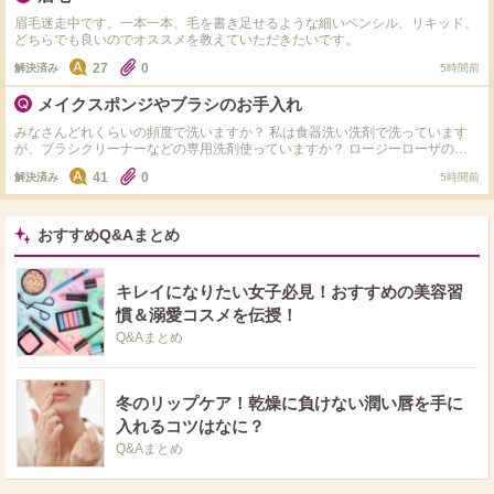
ピンクです。 スナイデルのリップグレイズ03の発売当初のビジュアルが理想
ような血色感は得られませんでした。 ローズグロウを使っていた方や、似て
でしたが、こちらは全く発色しませんでした。 リップのコンシーラー使用は
眉毛迷走中です。一本一本、毛を書き足せるような細いペンシル、リキッド、
いると感じた商品をご存じの方がいらっしゃいましたら、メーカーや商品名、
なしの前提でお願いします。 わがままですが、これは！と思うものがありま
どちらでも良いのでオススメを教えていただきたいです。
実際の使用感（色味・ツヤ感・粉質など）も教えていただけると嬉しいです。
したら教えてください。 よろしくお願いします。
よろしくお願いします。
27
0
解決済み
5時間前
メイクスポンジやブラシのお手入れ
みなさんどれくらいの頻度で洗いますか？ 私は食器洗い洗剤で洗っています
が、ブラシクリーナーなどの専用洗剤使っていますか？ ロージーローザのパ
フを使っていますが 洗いすぎなのか、洗い方が悪いのかパフがモサモサにな
41
0
解決済み
5時間前
って捨てる羽目に、、、
おすすめQ&Aまとめ
キレイになりたい女子必見！おすすめの美容習
慣＆溺愛コスメを伝授！
Q&Aまとめ
冬のリップケア！乾燥に負けない潤い唇を手に
入れるコツはなに？
Q&Aまとめ