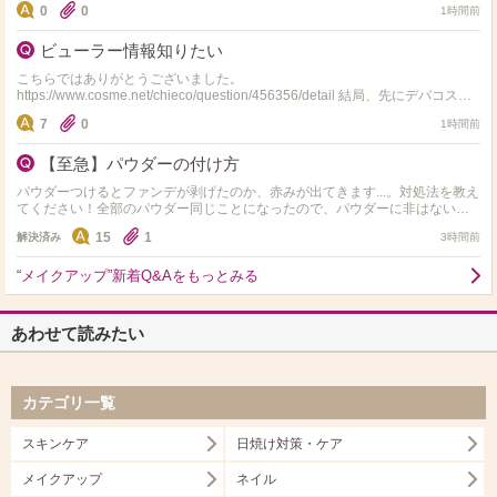
0
0
1時間前
ビューラー情報知りたい
こちらではありがとうございました。
https://www.cosme.net/chieco/question/456356/detail 結局、先にデパコスで
ない資生堂のアイラッシュ…
7
0
1時間前
【至急】パウダーの付け方
パウダーつけるとファンデが剥げたのか、赤みが出てきます...。対処法を教え
てください！全部のパウダー同じことになったので、パウダーに非はないか
と...。 使ってるもの↓ ・キュレルのファン…
15
1
解決済み
3時間前
“メイクアップ”新着Q&Aをもっとみる
あわせて読みたい
カテゴリ一覧
スキンケア
日焼け対策・ケア
メイクアップ
ネイル