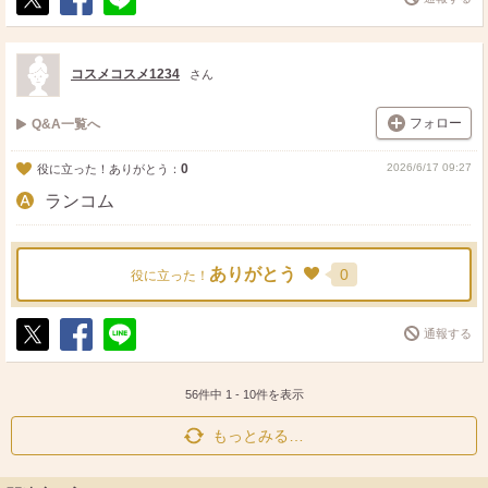
ポ
シ
送
ス
ェ
る
ト
ア
コスメコスメ1234
さん
フォロー
Q&A一覧へ
0
2026/6/17 09:27
役に立った！ありがとう：
ランコム
ありがとう
0
役に立った！
通報する
ポ
シ
送
ス
ェ
る
ト
ア
56件中
1
-
10
件を表示
もっとみる…