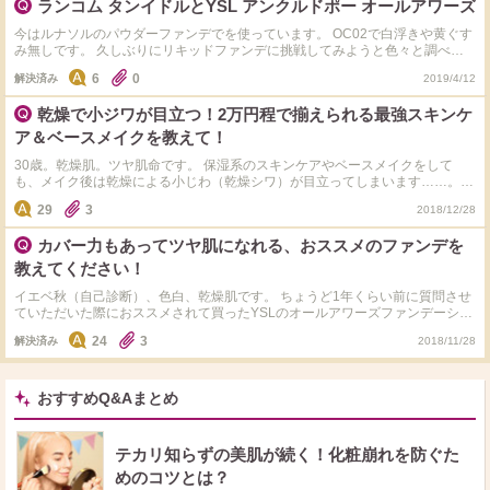
ランコム タンイドルとYSL アンクルドポー オールアワーズ
今はルナソルのパウダーファンデでを使っています。 OC02で白浮きや黄ぐす
み無しです。 久しぶりにリキッドファンデに挑戦してみようと色々と調べ
て、 タンイドルかアンクルドポー オールアワーズにしようかと思っていま
6
0
解決済み
2019/4/12
す。 なかなかカウンターへ行く時間がないのでこちらで質問させてくださ
い。 外資系メーカーのファンデは10年ぶりで国内メーカーと標準色が違うと
乾燥で小ジワが目立つ！2万円程で揃えられる最強スキンケ
思いますので、ルナソルのパウダーファンデのOC02に近い色となると ランコ
ム、イブサンローラン、それぞれどの色番になりますでしょうか。 最終的に
ア＆ベースメイクを教えて！
はカウンターでタッチアップして1日様子見て決めようと思うのですが、色が
しっくりこずにまたカウンターへ行ってまた色を選んで1日様子見て、、、と
30歳。乾燥肌。ツヤ肌命です。 保湿系のスキンケアやベースメイクをして
時間がかかるのが嫌で(>_<) ルナソルのパウダーファンデは 最初にYO02をタ
も、メイク後は乾燥による小じわ（乾燥シワ）が目立ってしまいます……。
ッチアップして買ったのに翌日使ってみると昼過ぎには黄ぐすみして黄土色に
今現在使っているスキンケア用品はフラコラのプラセンタ原液、ポーラ Rad
29
3
2018/12/28
なってしまった経験があって、ある程度ファンデの色に目星をつけておこうか
B.A ボリュームモイスチャーローション、ソフィーナ ボーテ高保湿化粧水（美
と思っています。 ちなみにディオールのフォーエバーアンダーカバーの020は
白）、トランシーノ薬用ホワイトニングエッセンスEX、ソフィーナ ボーテ 高
カバー力もあってツヤ肌になれる、おススメのファンデを
私にはピンク色が強く（なので白浮きしました）て 首の色がとても黄色に見
保湿乳液（美白）。 ベースメイクはポール＆ジョー ラトゥー エクラ ファンデ
えました。笑
ーション プライマー N、YSL アンクル ド ポー オール アワーズ ファンデーシ
教えてください！
ョン、コスデコ AQMW フェイスパウダーです。 あまりお金がないため、2万
円前後で買い揃えられて、乾燥による小じわが出ずツヤ肌になれる、おススメ
イエベ秋（自己診断）、色白、乾燥肌です。 ちょうど1年くらい前に質問させ
のスキンケア＆ベースメイク（できればソバカスを隠してくれる程度のカバー
ていただいた際におススメされて買ったYSLのオールアワーズファンデーショ
力があったら嬉しい）の組み合わせを教えてください！ よろしくお願いいた
ンを愛用していたのですが、そろそろなくなってきたので 新調がてら皆様お
24
3
解決済み
2018/11/28
します。
勧めのツヤ肌を叶えつつカバー力もあるファンデーションで乾燥しないものを
教えていただければ幸いです。 隠したい部分は、くすみシミそばかすです。
下地はボルジョのラトゥーエクラファンデーションプライマーN01、お粉はコ
スデコAQMWフェイスパウダー80を使っています。 お値段は6,000円未満だと
おすすめQ&Aまとめ
嬉しいです。 よろしくお願いいたします。
テカリ知らずの美肌が続く！化粧崩れを防ぐた
めのコツとは？