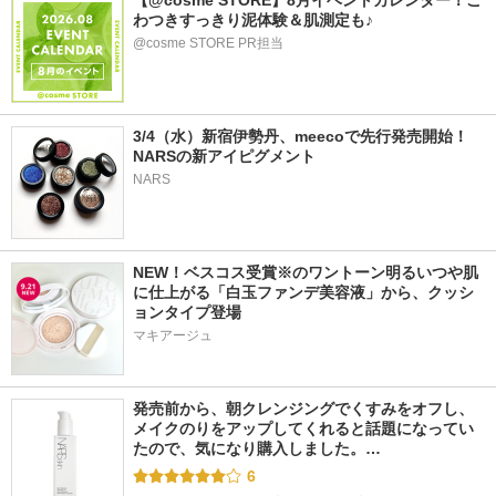
【@cosme STORE】8月イベントカレンダー！ご
わつきすっきり泥体験＆肌測定も♪
@cosme STORE PR担当
3/4（水）新宿伊勢丹、meecoで先行発売開始！
NARSの新アイピグメント
NARS
NEW！ベスコス受賞※のワントーン明るいつや肌
に仕上がる「白玉ファンデ美容液」から、クッシ
ョンタイプ登場
マキアージュ
発売前から、朝クレンジングでくすみをオフし、
メイクのりをアップしてくれると話題になってい
たので、気になり購入しました。…
6