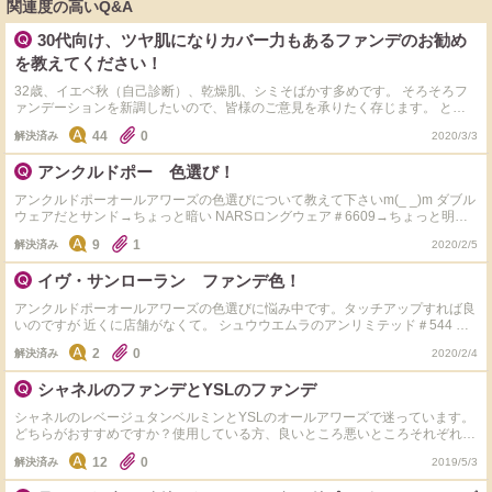
関連度の高いQ&A
30代向け、ツヤ肌になりカバー力もあるファンデのお勧め
を教えてください！
32歳、イエベ秋（自己診断）、乾燥肌、シミそばかす多めです。 そろそろフ
ァンデーションを新調したいので、皆様のご意見を承りたく存じます。 とに
かく肌はツヤ命なので、ツヤ肌～セミマット仕上げになり乾燥しないものが理
44
0
解決済み
2020/3/3
想で 現在は YSLのアンクル ド ポー オール アワーズ ファンデーション コスメ
デコルテのザ・リキッドファンデーション を使用しています。 YSLの方は申
アンクルドポー 色選び！
し分ない仕上がりなのですが、ちょっと小じわに食い込むようになってしま
い。。 コスメデコルテの方も仕上がりは申し分ないのですが、落ちやすさが
アンクルドポーオールアワーズの色選びについて教えて下さいm(_ _)m ダブル
難点&ナチュラルすぎるなぁと思っています。 そこで、皆様お勧めの、乾燥せ
ウェアだとサンド→ちょっと暗い NARSロングウェア＃6609→ちょっと明る
ずカバー力もそこそこあってツヤ肌～セミマットに仕上げてくれる、30代向け
い シュウウエムラアンリミテッド＃544→ピッタリ合う感じです。 タンイド
のファンデーションを教えてください！ 価格は7,000円以内だと嬉しいです。
9
1
解決済み
2020/2/5
ルだとO―02だと言われました。（タッチアップのみ） 上記の感じだと
よろしくお願いします。 ※ちなみに、現在はディオールスキン フォーエヴァ
40？50?どちらが良いでしょうか？ 近くに店舗がないのでタッチアップなしで
ー フルイド グロウとローラメルシエのフローレス ルミエール ラディアンス
イヴ・サンローラン ファンデ色！
購入しようと思っています。 乾燥肌+インナードライです。そもそもこちらの
パーフェクティング ファンデーションが気になっています。 それぞれをお使
ファンデーションで大丈夫ですかねσ(^_^;)?
いになった方の感想も聞かせていただきたいです！
アンクルドポーオールアワーズの色選びに悩み中です。タッチアップすれば良
いのですが 近くに店舗がなくて。 シュウウエムラのアンリミテッド＃544 今
はシュウのライトバルブ＃544←は色が濃い？黒い？ので400番台を混ぜて使
2
0
解決済み
2020/2/4
っています。 Diorだと2Nと3Nの中間位の色味です。 黄味は少ない方だと思い
ます。 オールアワーズだと40？50？ 検索しても中々分からず(ToT) 乾燥肌な
シャネルのファンデとYSLのファンデ
ので使用感も教えて頂けると嬉しいです。
シャネルのレベージュタンベルミンとYSLのオールアワーズで迷っています。
どちらがおすすめですか？使用している方、良いところ悪いところそれぞれ教
えてください。
12
0
解決済み
2019/5/3