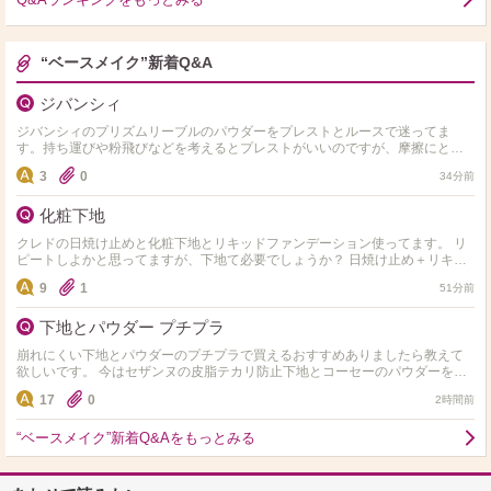
“ベースメイク”新着Q&A
ジバンシィ
ジバンシィのプリズムリーブルのパウダーをプレストとルースで迷ってま
す。持ち運びや粉飛びなどを考えるとプレストがいいのですが、摩擦にとて
も弱くブラシが苦手なのでどうしようか悩みます。摩擦に弱くても肌…
3
0
34分前
化粧下地
クレドの日焼け止めと化粧下地とリキッドファンデーション使ってます。 リ
ピートしよかと思ってますが、下地て必要でしょうか？ 日焼け止め＋リキッ
ドファンデのみにしようか悩んでます。
9
1
51分前
下地とパウダー プチプラ
崩れにくい下地とパウダーのプチプラで買えるおすすめありましたら教えて
欲しいです。 今はセザンヌの皮脂テカリ防止下地とコーセーのパウダーを使
っています。 頬が乾燥して毛穴落ち、崩れるので…
17
0
2時間前
“ベースメイク”新着Q&Aをもっとみる