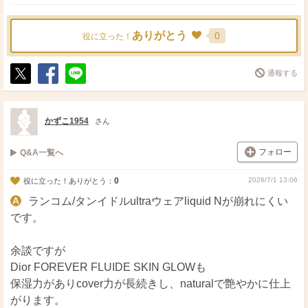
ありがとう
0
役に立った！
通報する
ポ
シ
送
ス
ェ
る
ト
ア
かずこ1954
さん
フォロー
Q&A一覧へ
0
2026/7/1 13:06
役に立った！ありがとう：
ランコム/タンイドルultraウェアliquid Nが崩れにくい
です。
余談ですが
Dior FOREVER FLUIDE SKIN GLOWも
保湿力がありcover力が長続きし、naturalで艶やかに仕上
がります。