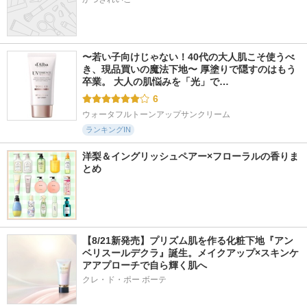
〜若い子向けじゃない！40代の大人肌こそ使うべ
き、現品買いの魔法下地〜 厚塗りで隠すのはもう
卒業。 大人の肌悩みを「光」で…
6
ウォータフルトーンアップサンクリーム
ランキングIN
洋梨＆イングリッシュペアー×フローラルの香りま
とめ
【8/21新発売】プリズム肌を作る化粧下地『アン
ベリスールデクラ』誕生。メイクアップ×スキンケ
アアプローチで自ら輝く肌へ
クレ・ド・ポー ボーテ