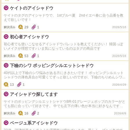
ケイトのアイシャドウ
ケイトのタグのアイシャドウで、 1stブルベ夏 2ndイエベ春に合う品番を教
えて欲しいです！
29
1
解決済み
2026/5/16
初心者アイシャドウ
初心者でも使いこなせるアイシャドウパレットを教えてください！ 韓国っぽ
いメイクが理想です♪ いま気になっているのはタグの商品です
53
1
解決済み
2026/5/16
下瞼のシワ ポッピングシルエットシャドウ
40代以上で下瞼のシワ悩みがある方にききたいです！ ポッピングシルエット
シャドウの薄色具合が可愛くてずっと欲しいのですが、下瞼のちりめんシワが
気になってます。 ラメやパールだと目立ちやすいですが、こちらはどうです
13
1
2026/4/29
か？ アイクリームや下地使っても目立つからこまってます
アイシャドウ探してます
ケイトのポッピングシルエットシャドウBR-01グレージュポップのカラーがと
ても肌に合っていて好きです。 中でも左下の薄い色が本当に好きなんです
が、それに似た色質感の単色アイシャドウご存知の方、いらっしゃればぜひ教
16
2
解決済み
2026/4/9
えてください！ 品番まで教えていただけると大変助かります、よろしくお願
いします！
ベージュ系アイシャドウ