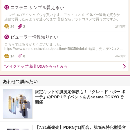
コスデコ サンプル貰えるか
コスデコのアイシャドウを買います。アットコスメで10パー還元で買うか、
店舗で買ったみようか迷ってます 普段ならアットコスメで買うのですが、コ
スデコ店頭がサンプル結構くれる感じなら店頭で買ってみた…
26
2
2時間前
ビューラー情報知りたい
こちらではありがとうございました。
https://www.cosme.net/chieco/question/456356/detail 結局、先にデパコスで
ない資生堂のアイラッシュ…
14
0
4時間前
“メイクアップ”新着Q&Aをもっとみる
あわせて読みたい
限定キットや肌測定体験も！「クレ・ド・ポー ボ
ーテ」のPOP UPイベントを@cosme TOKYOで
開催
【7.31新発売】PDRN(*1)配合。肌悩み特化型美容