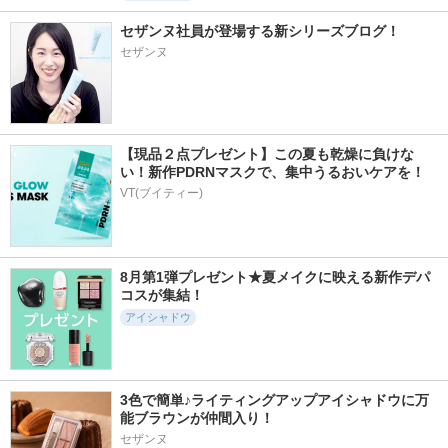
セザンヌ社員が登場する新シリーズブログ！
セザンヌ
【現品２点プレゼント】この夏も乾燥に負けな
い！新作PDRNマスクで、集中うるおいケアを！
VT(ブイティー)
8月第1弾プレゼント★夏メイクに映える新作デパ
コスが集結！
アイシャドウ
3色で簡単♪ライティングアップアイシャドウに万
能ブラウンが仲間入り！
セザンヌ