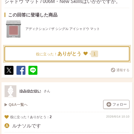
シャドウ マット / 006M・New Skillsはいかがですか。
この回答に登場した商品
アディクション / ザ シングル アイシャドウ マット
ありがとう
1
役に立った！
通報する
ポ
シ
送
ス
ェ
る
ト
ア
ゆみゆかゆい
さん
フォロー
Q&A一覧へ
2
2026/6/14 10:10
役に立った！ありがとう：
ルナソルです