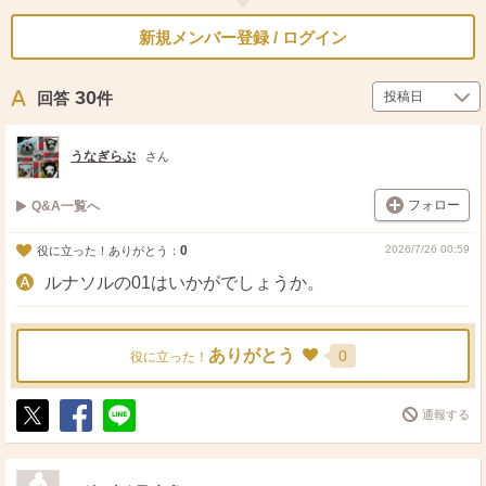
新規メンバー登録 / ログイン
30
回答
件
うなぎらぶ
さん
フォロー
Q&A一覧へ
0
2026/7/26 00:59
役に立った！ありがとう：
ルナソルの01はいかがでしょうか。
ありがとう
0
役に立った！
通報する
ポ
シ
送
ス
ェ
る
ト
ア