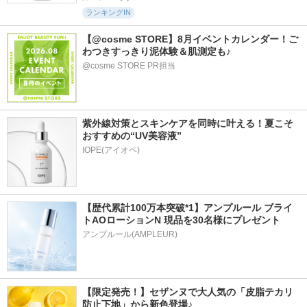
ランキングIN
【@cosme STORE】8月イベントカレンダー！ご
わつきすっきり泥体験＆肌測定も♪
@cosme STORE PR担当
紫外線対策とスキンケアを同時に叶える！夏こそ
おすすめの“UV美容液”
IOPE(アイオペ)
【歴代累計100万本突破*1】アンプルール ブライ
トAOローションN 現品を30名様にプレゼント
アンプルール(AMPLEUR)
【限定発売！】セザンヌで大人気の「皮脂テカリ
防止下地」から新色登場♪