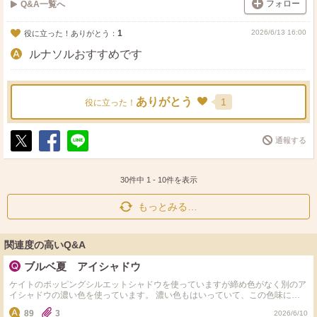
フォロー
Q&A一覧へ
1
2026/6/13 16:00
役に立った！ありがとう：
ルナソルおすすめです
ありがとう
1
役に立った！
通報する
ポ
シ
送
ス
ェ
る
ト
ア
30件中
1
-
10
件を表示
もっとみる…
関連度の高いQ&A
ブルベ夏 アイシャドウ
ケイトのポッピングシルエットシャドウを使っていますが締め色がなく別のア
イシャドウの濃い色を使っています。 濃い色もはいっていて、この色味に似
たおすすめのアイシャドウパレットはありますか?
89
3
2026/6/10