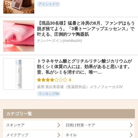
アイシャドウ
【現品30名様】猛暑と冷房の8月、ファンデはもう
脱ぎ捨てよう。「3番トーンアップエッセンス」で
叶える、圧倒的ツヤ陶器肌
ナンバーズイン(numbuzin)
トラネキサム酸とグリチルリチン酸ジカリウムが
効くシミ体質の人には、効果があると思います。 
昔、私がシミを消すのに、唯一…
4
薬用 美白美容液（医薬部外品）メラノフォーカスIV
ランキングIN
カテゴリ一覧
スキンケア
日焼け対策・ケア
メイクアップ
ネイル