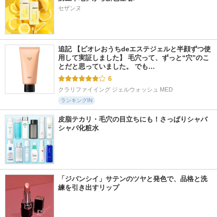
セザンヌ
追記 【ビオレおうちdeエステジェルと半顔ずつ使
用して実証しました】 毛穴って、ずっと“穴”のこ
とだと思っていました。 でも…
6
クラリファイイング ジェルウォッシュ MED
ランキングIN
皮脂テカリ・毛穴の目立ちにも！さっぱりシャバ
シャバ化粧水
「ジバンシイ」サテンのツヤと発色で、品格と洗
練を引き出すリップ