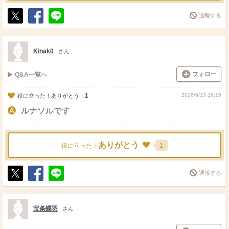
通報する
ポ
シ
送
ス
ェ
る
ト
ア
Kinak0
さん
フォロー
Q&A一覧へ
1
2026/6/13 16:15
役に立った！ありがとう：
ルナソルです
ありがとう
1
役に立った！
通報する
ポ
シ
送
ス
ェ
る
ト
ア
宝条蝶羽
さん