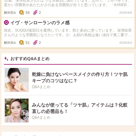
32歳、深津絵里さんのような雰囲気に憧れています。恐らく、ブルベ冬です。
柔かい雰囲気やあたたかさのある雰囲気が合うと思っています。 ・KANEBO
カネボウ カラードシャドウ 06 Scenic Beauty ・コスメデコルテ スキンシ
50
2
解決済み
2026/4/6
ャドウ デザイニング パレット 10 どちらかで悩んでいます。 色味や質感の近
い・仕上がりの違いなど教えてください。 また、プチプラで似ているオスス
イヴ・サンローランのラメ感
メなどはありますか？ セザンヌのライラックベージュ・シェリーピンク ケイ
トのポッピングシルエットシャドウ などが近いのかな？と見ていますが、満
現在、SUQQU瑞花01を愛用しています。割と多めに塗っています。 深津絵里
足度を考えるとデパコスかなーと思います。 選択肢が多過ぎて、なかなか決
さんのような雰囲気になりたいです。が、お顔の系統は違い淡白で奥二重で
められないですね！泣
す。椎名林檎さんやtwiceのダヒョンさんに雰囲気が似ているそうです。 探し
51
2
解決済み
2026/4/3
ているのは明るいベージュ系・モーヴ系・ピンク系です。 恐らく明るい色が
似合うブルベ冬だと思っています。 多少のくすみは大丈夫だと思いますが、
明度と彩度は高めが映える気がしています。 そこで色々、悩んだ末にイヴ・
サンローランのアイシャドウが気になっています。 100番と400番。 ラメ感が
おすすめQ&Aまとめ
割とギラギラなのかな？パーティー感出るのかな？と、不安です。 コスメデ
コルテ の10番もタッチアップで気になり瞼が明るく見えました。 しかし、ケ
イトのラッピングシルエットアイシャドウ？や、セザンヌのライラックベージ
乾燥に負けないベースメイクの作り方！ツヤ肌
ュも代用出来そうだなと思っています。 インウイはラメがチラチラし過ぎる
キープのコツはなに？
気がしました。 SUQQUの瑞花のラメ感が1番好きです。 レブロン のダズルア
イシャドウのダスティモーヴも好きですが、左上のラメは少なめに使用してい
Q&Aまとめ
ます。 奥二重で瞼が肉厚なのかキラキラし過ぎては苦手かもしれません。 イ
ヴ・サンローランのラメ感、教えてください。
みんなが使ってる「ツヤ肌」アイテムは？化粧
直しの必需品も！
Q&Aまとめ