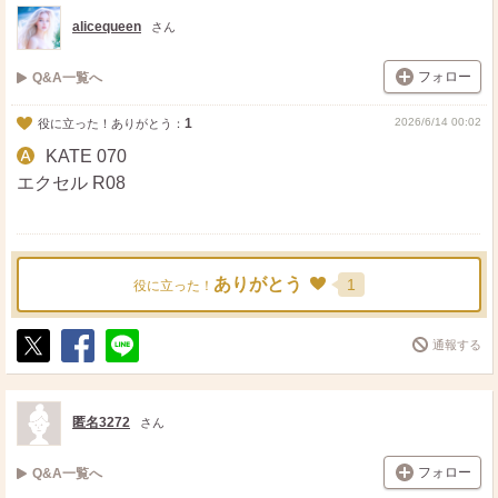
ト
ア
alicequeen
さん
フォロー
Q&A一覧へ
1
2026/6/14 00:02
役に立った！ありがとう：
KATE 070
エクセル R08
ありがとう
1
役に立った！
通報する
ポ
シ
送
ス
ェ
る
ト
ア
匿名3272
さん
フォロー
Q&A一覧へ