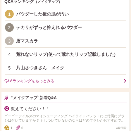
Q&Aランキング
（メイクアップ）
パウダーした後の肌が汚い
1
テカリがずっと抑えれるパウダー
2
眉マスカラ
3
荒れないリップ(使って荒れたリップ記載しました)
4
片山さつきさん メイク
5
Q&Aランキングをもっとみる
“メイクアップ”新着Q&A
教えてください！！
ゴーゴーテイルズのマイシェーディング ハイライトパレットには付属にブラ
シは付いていますか？ もしついていないのならばどのブラシがおすすめです
か？
1
0
4時間前