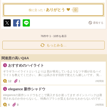
ありがとう
0
役に立った！
通報する
ポ
シ
送
ス
ェ
る
ト
ア
76件中
1
-
10
件を表示
もっとみる…
関連度の高いQ&A
おすすめのハイライト
ギラギラハイライトというよりは 肌が発光しているようなツヤ感が出るハイ
ライトを教えてください。 鼻には高さ出す目的で使えたら嬉しいです。 気に
なってるのは以下の4つです。 ・Dior ディオールスキン フォーエヴァー グロ
12
1
2時間前
ウ マキシマイザー ・Dior ディオールスキン フォーエヴァー グロウ マキシマ
イザー ・Diorバックステージ グロウ マキシマイザー パレット ・NARSライト
elegance 新作シャドウ
リフレクティング ルミナイジングスティック ・
eleganceの新作シャドウをどこで購入するか迷ってます ポイントバックは適
用されるのか分からないし、特典のブラシが貰えるのかもわからないのですが
詳しい方いらっしゃいますか？ なるべくお得に購入したいと思っています
6
0
2時間前