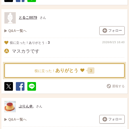
ポ
シ
送
ス
ェ
る
ト
ア
とるこ0079
さん
フォロー
Q&A一覧へ
3
2026/6/15 16:40
役に立った！ありがとう：
マスカラです
ありがとう
3
役に立った！
通報する
ポ
シ
送
ス
ェ
る
ト
ア
ぷりん＠.
さん
フォロー
Q&A一覧へ