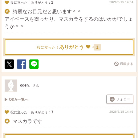
1
2026/6/15 14:54
役に立った！ありがとう：
綺麗なお目元だと思います＾＾
アイベースを塗ったり、マスカラをするのはいかがでしょ
うか＾＾
ありがとう
1
役に立った！
通報する
ポ
シ
送
ス
ェ
る
ト
ア
oden.
さん
フォロー
Q&A一覧へ
3
2026/6/15 14:46
役に立った！ありがとう：
マスカラです