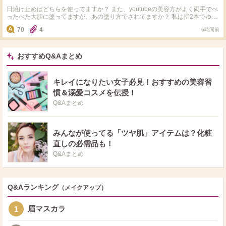
日焼け止めはどちらを使ってますか？ また、youtubeの美容方がよく両手でべ
ったべた大胆に塗ってますが、あの塗り方でされてますか？ 私は指2本でゆっ
くり丁寧に塗ってます。
70
4
6時間前
おすすめQ&Aまとめ
キレイになりたい女子必見！おすすめの美容習
慣＆溺愛コスメを伝授！
Q&Aまとめ
みんなが使ってる「ツヤ肌」アイテムは？化粧
直しの必需品も！
Q&Aまとめ
Q&Aランキング
（メイクアップ）
眉マスカラ
1