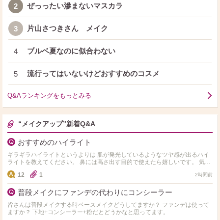
ぜっったい滲まないマスカラ
2
片山さつきさん メイク
3
ブルベ夏なのに似合わない
4
流行ってはいないけどおすすめのコスメ
5
Q&Aランキングをもっとみる
“メイクアップ”新着Q&A
おすすめのハイライト
ギラギラハイライトというよりは 肌が発光しているようなツヤ感が出るハイ
ライトを教えてください。 鼻には高さ出す目的で使えたら嬉しいです。 気に
なってるのは以下の4つです。 ・Dior ディ…
12
1
2時間前
普段メイクにファンデの代わりにコンシーラー
皆さんは普段メイクする時ベースメイクどうしてますか？ ファンデは使って
ますか？ 下地+コンシーラー+粉だとどうかなと思ってます。