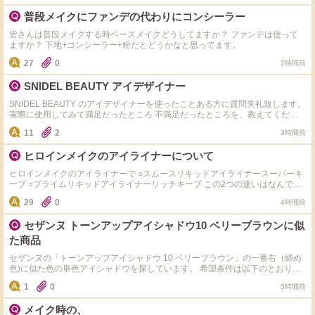
普段メイクにファンデの代わりにコンシーラー
皆さんは普段メイクする時ベースメイクどうしてますか？ ファンデは使って
ますか？ 下地+コンシーラー+粉だとどうかなと思ってます。
27
0
2時間前
SNIDEL BEAUTY アイデザイナー
SNIDEL BEAUTY のアイデザイナーを使ったことある方に質問失礼致します。
実際に使用してみて満足だったところ 不満足だったところを、教えてくださ
い。 おすすめのカラーも教えていただけると嬉しいです！ よろしくお願い致
11
2
3時間前
します。
ヒロインメイクのアイライナーについて
ヒロインメイクのアイライナーで ○スムースリキッドアイライナースーパーキ
ープ ○プライムリキッドアイライナーリッチキープ この2つの違いはなんです
か？どちらが落ちにくいですか？ 今のところはスーパーキープを買おうかな
29
0
4時間前
と思っていますが、意見教えてください！
セザンヌ トーンアップアイシャドウ10 ベリーブラウンに似
た商品
セザンヌの「トーンアップアイシャドウ 10 ベリーブラウン」の一番右（締め
色)に似た色の単色アイシャドウを探しています。 希望条件は以下のとおりで
す。 ・1,000円以下 ・色味ができるだけ似ている ・大粒ラメではなく、小さ
1
0
5時間前
なラメや繊細なパール感がある 「これはかなり似ている」「実際に代用して
いる」という商品があれば、メーカー名・商品名・色番も教えていただけると
メイク時の、
嬉しいです。 よろしくお願いします。