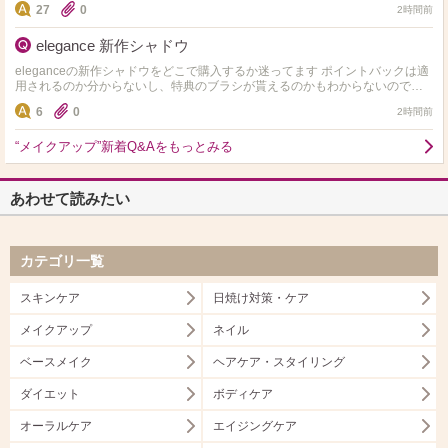
27
0
2時間前
elegance 新作シャドウ
eleganceの新作シャドウをどこで購入するか迷ってます ポイントバックは適
用されるのか分からないし、特典のブラシが貰えるのかもわからないのです
が詳しい方いらっしゃいますか？ なるべくお得に…
6
0
2時間前
“メイクアップ”新着Q&Aをもっとみる
あわせて読みたい
カテゴリ一覧
スキンケア
日焼け対策・ケア
メイクアップ
ネイル
ベースメイク
ヘアケア・スタイリング
ダイエット
ボディケア
オーラルケア
エイジングケア