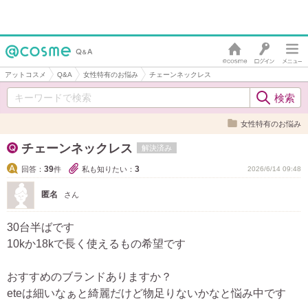
アットコスメ
Q&A
女性特有のお悩み
チェーンネックレス
女性特有のお悩み
チェーンネックレス
解決済み
39
3
回答：
件
私も知りたい：
2026/6/14 09:48
匿名
さん
30台半ばです
10kか18kで長く使えるもの希望です
おすすめのブランドありますか？
eteは細いなぁと綺麗だけど物足りないかなと悩み中です