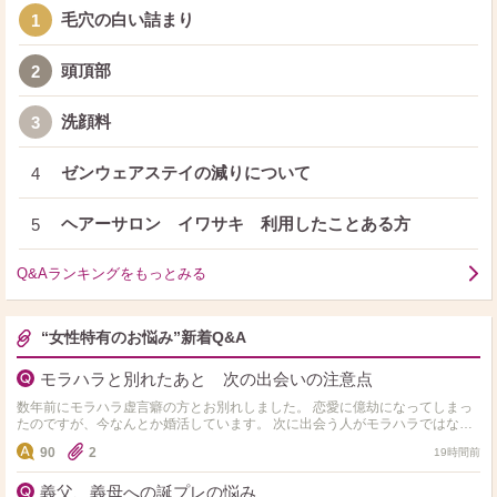
毛穴の白い詰まり
1
頭頂部
2
洗顔料
3
ゼンウェアステイの減りについて
4
ヘアーサロン イワサキ 利用したことある方
5
Q&Aランキングをもっとみる
“女性特有のお悩み”新着Q&A
モラハラと別れたあと 次の出会いの注意点
数年前にモラハラ虚言癖の方とお別れしました。 恋愛に億劫になってしまっ
たのですが、今なんとか婚活しています。 次に出会う人がモラハラではない
か不安です。 モラハラと付き合ったことがある方…
90
2
19時間前
義父、義母への誕プレの悩み