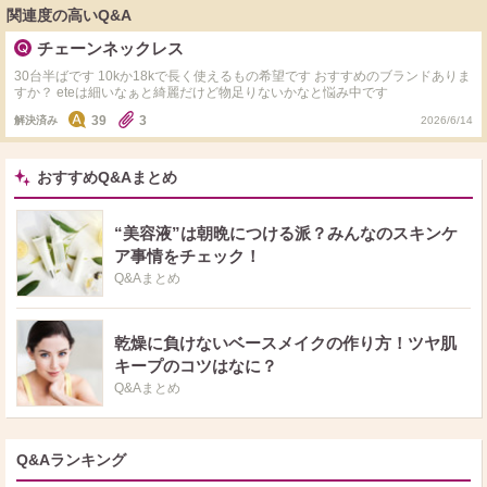
関連度の高いQ&A
チェーンネックレス
30台半ばです 10kか18kで長く使えるもの希望です おすすめのブランドありま
すか？ eteは細いなぁと綺麗だけど物足りないかなと悩み中です
39
3
解決済み
2026/6/14
おすすめQ&Aまとめ
“美容液”は朝晩につける派？みんなのスキンケ
ア事情をチェック！
Q&Aまとめ
乾燥に負けないベースメイクの作り方！ツヤ肌
キープのコツはなに？
Q&Aまとめ
Q&Aランキング