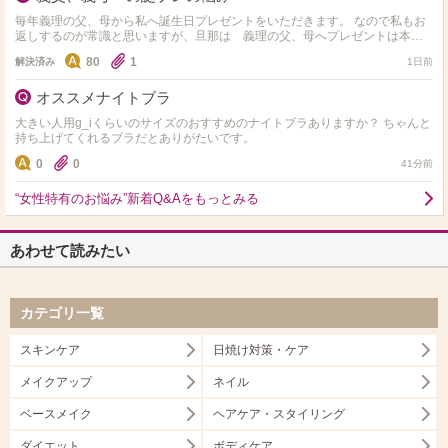
毎年義理の父、母から私へ誕生日プレゼントをいただきます。 なので私もお
返しするのが常識と思いますが、旦那は 義理の父、母へプレゼントは本当
に送らなくていいと毎年言われます。 間に挟まれてう…
80
1
解決済み
1日前
オススメナイトブラ
大きい人用g_iくらいのサイズのおすすめのナイトブラありますか？ ちゃんと
持ち上げてくれるブラだとありがたいです。
0
0
41分前
“女性特有のお悩み”新着Q&Aをもっとみる
あわせて読みたい
カテゴリ一覧
スキンケア
日焼け対策・ケア
メイクアップ
ネイル
ベースメイク
ヘアケア・スタイリング
ダイエット
ボディケア