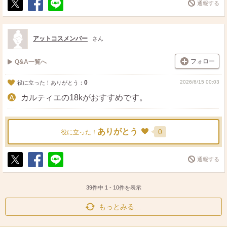
通報する
ポ
シ
送
ス
ェ
る
ト
ア
アットコスメンバー
さん
フォロー
Q&A一覧へ
0
2026/6/15 00:03
役に立った！ありがとう：
カルティエの18kがおすすめです。
ありがとう
0
役に立った！
通報する
ポ
シ
送
ス
ェ
る
ト
ア
39件中
1
-
10
件を表示
もっとみる…