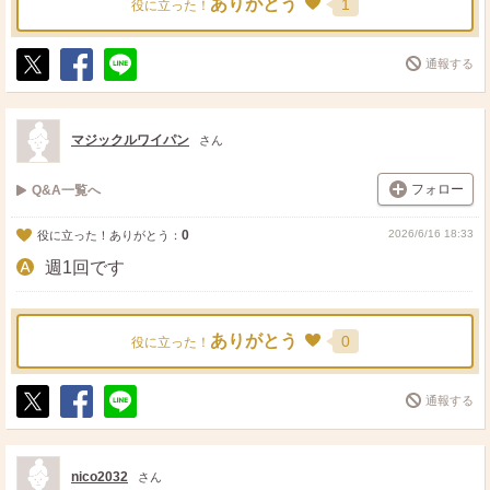
ありがとう
1
役に立った！
通報する
ポ
シ
送
ス
ェ
る
ト
ア
マジックルワイパン
さん
フォロー
Q&A一覧へ
0
2026/6/16 18:33
役に立った！ありがとう：
週1回です
ありがとう
0
役に立った！
通報する
ポ
シ
送
ス
ェ
る
ト
ア
nico2032
さん