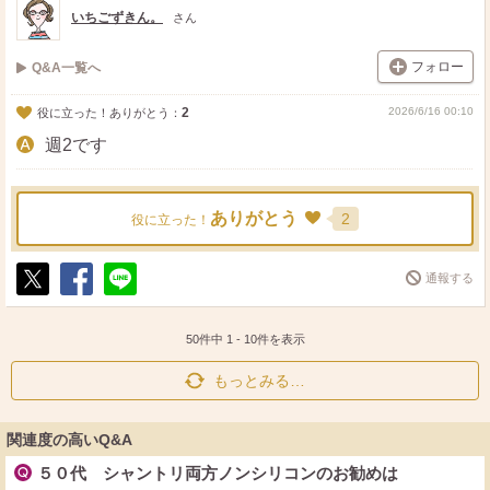
ト
ア
いちごずきん。
さん
フォロー
Q&A一覧へ
2
2026/6/16 00:10
役に立った！ありがとう：
週2です
ありがとう
2
役に立った！
通報する
ポ
シ
送
ス
ェ
る
ト
ア
50件中
1
-
10
件を表示
もっとみる…
関連度の高いQ&A
５０代 シャントリ両方ノンシリコンのお勧めは