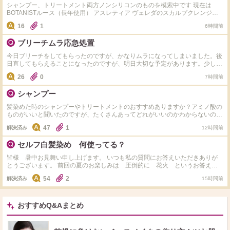
シャンプー、トリートメント両方ノンシリコンのものを模索中です 現在は
BOTANISTルース（長年使用） アスレティア ヴェレダのスカルプクレンジン
グを 使用中です 基本的にはトリートメントはシリコンありでもいいかも派で
16
1
6時間前
すが、 現在訳あってノンシリコンにしています。 ただシャンプーはノンシリ
コンでも トリートメントはシリコン入りの商品も多くて、中々新規開拓でき
ブリーチムラ応急処置
ません。 皆さまのお勧めがあれば教えていただきたいです！
今日ブリーチをしてもらったのですが、かなりムラになってしまいました。後
日直してもらえることになったのですが、明日大切な予定があります。少しで
もマシになる方法があれば教えて頂きたいです。
26
0
7時間前
シャンプー
髪染めた時のシャンプーやトリートメントのおすすめありますか？アミノ酸の
ものがいいと聞いたのですが、たくさんあってどれがいいのかわからないの
で、教えて欲しいです！ 髪質は細くて柔らかいです！
47
1
解決済み
12時間前
セルフ白髪染め 何使ってる？
皆様 暑中お見舞い申し上げます。 いつも私の質問にお答えいただきありが
とうございます。 前回の夏のお楽しみは 圧倒的に 花火 というお答えが
ダントツでした。 いつも本当にありがとうございます！ さて本日の質問で
54
2
解決済み
15時間前
す。 サロンでの白髪染めまでちょこっとセルフで染めるとき、カラー材はど
んなものを使用してますか？ 私はサイオスのクリームタイプを使用していま
す。 ドラッグストアで３９８円くらいでとてもお安く、染まりもよく気軽に
染められ重宝しています。 これいいよ、これ使ってるよというのがあればシ
おすすめQ&Aまとめ
ェアしてください。 お値段、使い心地など教えてくださるとうれしいです。
できるだけ お返事コメントさせていただきます。 いつもありがとうござい
ます！