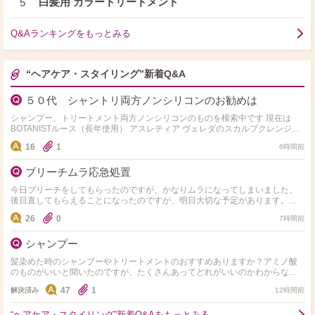
白髪用 カラートリートメント
5
Q&Aランキングをもっとみる
“ヘアケア・スタイリング”新着Q&A
５０代 シャントリ両方ノンシリコンのお勧めは
シャンプー、トリートメント両方ノンシリコンのものを模索中です 現在は
BOTANISTルース（長年使用） アスレティア ヴェレダのスカルプクレンジン
グを 使用中です 基本的にはトリート…
16
1
6時間前
ブリーチムラ応急処置
今日ブリーチをしてもらったのですが、かなりムラになってしまいました。
後日直してもらえることになったのですが、明日大切な予定があります。少
しでもマシになる方法があれば教えて頂きたいです。
26
0
7時間前
シャンプー
髪染めた時のシャンプーやトリートメントのおすすめありますか？アミノ酸
のものがいいと聞いたのですが、たくさんあってどれがいいのかわからない
ので、教えて欲しいです！ 髪質は細くて柔らかいです！
47
1
解決済み
12時間前
“ヘアケア・スタイリング”新着Q&Aをもっとみる