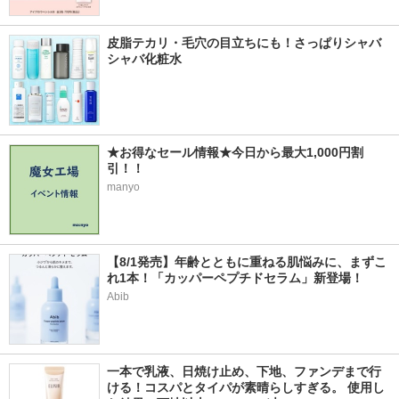
皮脂テカリ・毛穴の目立ちにも！さっぱりシャバ
シャバ化粧水
★お得なセール情報★今日から最大1,000円割
引！！
manyo
【8/1発売】年齢とともに重ねる肌悩みに、まずこ
れ1本！「カッパーペプチドセラム」新登場！
Abib
一本で乳液、日焼け止め、下地、ファンデまで行
ける！コスパとタイパが素晴らしすぎる。 使用し