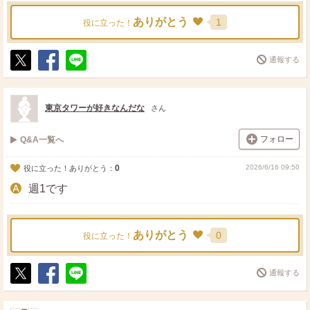
ありがとう
1
役に立った！
通報する
ポ
シ
送
ス
ェ
る
ト
ア
東京タワーが好きなんだな
さん
フォロー
Q&A一覧へ
0
2026/6/16 09:50
役に立った！ありがとう：
週1です
ありがとう
0
役に立った！
通報する
ポ
シ
送
ス
ェ
る