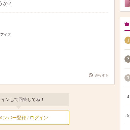
うか？
デアイズ
1
2
通報する
3
4
グインして回答してね！
5
メンバー登録 / ログイン