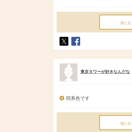
役に立
ポス
シェ
ト
ア
東京タワーが好きなんだな
同系色です
役に立