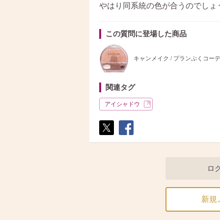
やはり同系統の色が合うのでしょ
この質問に登場した商品
キャンメイク / プランぷくコー
関連タグ
アイシャドウ
ポス
シェ
ト
ア
ロ
新規