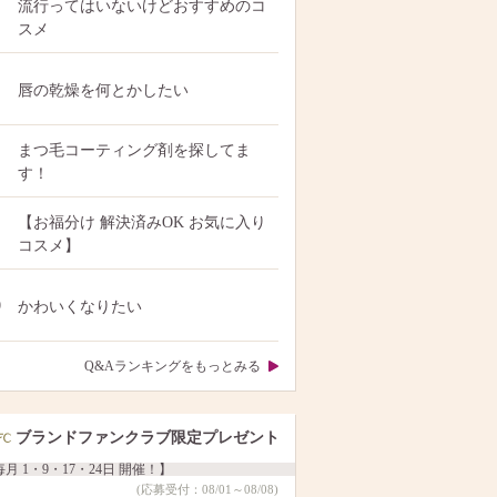
流行ってはいないけどおすすめのコ
スメ
唇の乾燥を何とかしたい
まつ毛コーティング剤を探してま
す！
【お福分け 解決済みOK お気に入り
コスメ】
0
かわいくなりたい
Q&Aランキングをもっとみる
ブランドファンクラブ限定プレゼント
月 1・9・17・24日 開催！】
(応募受付：08/01～08/08)