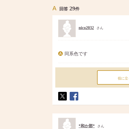
29
回答
件
nico2032
さん
同系色です
役に立
ポス
シェ
ト
ア
*和か那*
さん