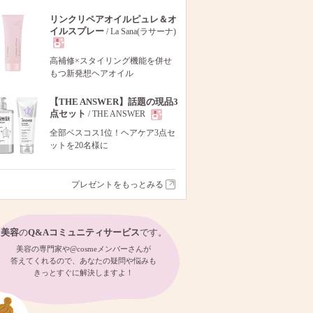
リンクリペアオイルピュレ＆オ
イルスプレー
/ La Sana(ラサーナ)
現
高補修×スタイリング機能を併せ
もつ新発想ヘアオイル
品
【THE ANSWER】話題の現品3
点セット
/ THE ANSWER
現
全部ベスコス1位！ヘアケア3点セ
ットを20名様に
品
プレゼントをもっとみる
美容
の
Q&Aコミュニティサービス
です。
美容の専門家や@cosmeメンバーさんが
答えてくれるので、あなたの疑問や悩みも
きっとすぐに解決しますよ！