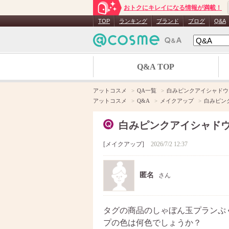
おトクにキレイになる情報が満載！
TOP
ランキング
ブランド
ブログ
Q&A
Q&A TOP
アットコスメ
QA一覧
白みピンクアイシャドウ
アットコスメ
Q&A
メイクアップ
白みピン
白みピンクアイシャドウ
メイクアップ
2026/7/2 12:37
匿名
さん
タグの商品のしゃぼん玉プランぷ
プの色は何色でしょうか？