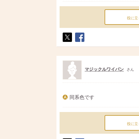
役に立
ポス
シェ
ト
ア
マジックルワイパン
さん
同系色です
役に立