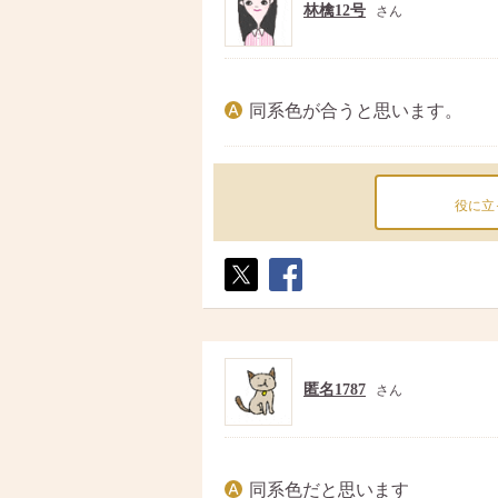
林檎12号
さん
同系色が合うと思います。
役に立
ポス
シェ
ト
ア
匿名1787
さん
同系色だと思います