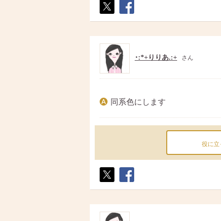
ポス
シェ
ト
ア
･:*+りりあ.:+
さん
同系色にします
役に立
ポス
シェ
ト
ア