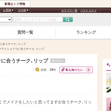
新着おトク情報
お買物
その他
カテゴリ一覧
ベストコスメ
質問一覧
ランキング
に合うチーク､リップ
クアイシャドウに合うチーク､リップ
に合うチーク､リップ
解決済み
29
回答：
件
私も知りたい
2
くでメイクをしたいと思ってますが合うチーク､リッ