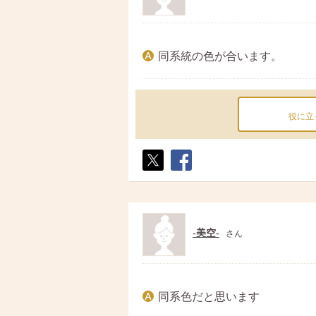
同系統の色が合います。
役に立
ポス
シェ
ト
ア
-美空-
さん
同系色だと思います