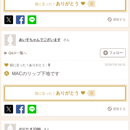
ありがとう
0
役に立った！
通報する
ポ
シ
送
ス
ェ
る
ト
ア
あいすちゃんでございます
さん
フォロー
Q&A一覧へ
0
2026/7/8 09:31
役に立った！ありがとう：
MACのリップ下地です
ありがとう
0
役に立った！
通報する
ポ
シ
送
ス
ェ
る
ト
ア
のりたま3396
さん