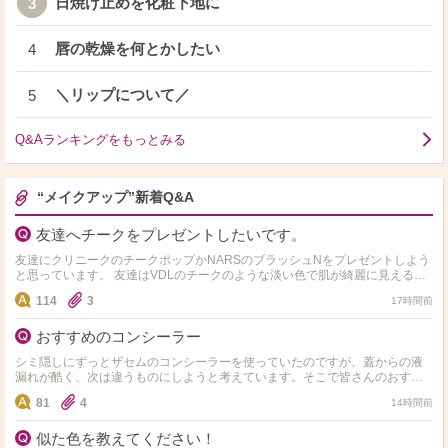
日焼け止めを化粧下地に
3
唇の乾燥を何とかしたい
4
＼リップについて／
5
Q&Aランキングをもっとみる
“メイクアップ”新着Q&A
友達へチークをプレゼントしたいです。
友達にクリニークのチークポップかNARSのブラッシュNをプレゼントしよう
と思っています。 友達はVDLのチークのような淡い色で肌が綺麗に見えるチ
ークが好きな子です。 上の二つならどちらの方が良…
114
3
17時間前
おすすめのコンシーラー
シミ隠しにずっとザセムのコンシーラーを使っていたのですが、蓋からの液
漏れが酷く、次は違うものにしようと考えています。そこで皆さんのおすす
めをお聞きしたいです。ドラッグストアやロフトなどで売っている…
81
4
14時間前
似た色を教えてください！