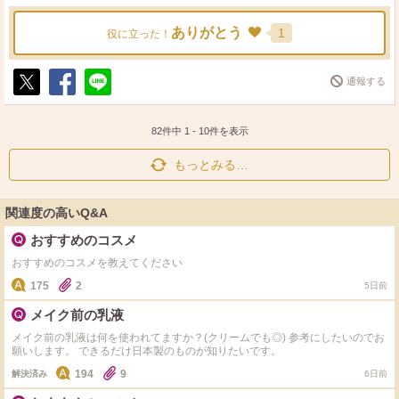
ありがとう
1
役に立った！
通報する
ポ
シ
送
ス
ェ
る
ト
ア
82件中
1
-
10
件を表示
もっとみる…
関連度の高いQ&A
おすすめのコスメ
おすすめのコスメを教えてください
175
2
5日前
メイク前の乳液
メイク前の乳液は何を使われてますか？(クリームでも◎) 参考にしたいのでお
願いします。 できるだけ日本製のものが知りたいです。
194
9
解決済み
6日前