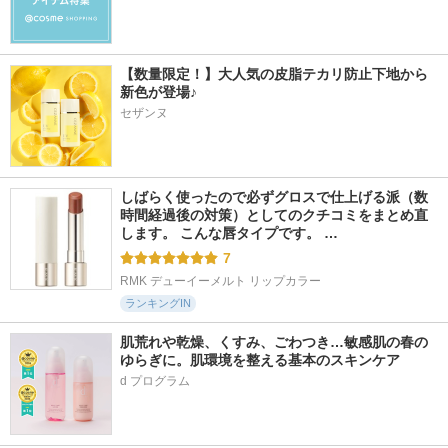
【数量限定！】大人気の皮脂テカリ防止下地から
新色が登場♪
セザンヌ
しばらく使ったので必ずグロスで仕上げる派（数
時間経過後の対策）としてのクチコミをまとめ直
します。 こんな唇タイプです。 …
7
RMK デューイーメルト リップカラー
ランキングIN
肌荒れや乾燥、くすみ、ごわつき…敏感肌の春の
ゆらぎに。肌環境を整える基本のスキンケア
d プログラム