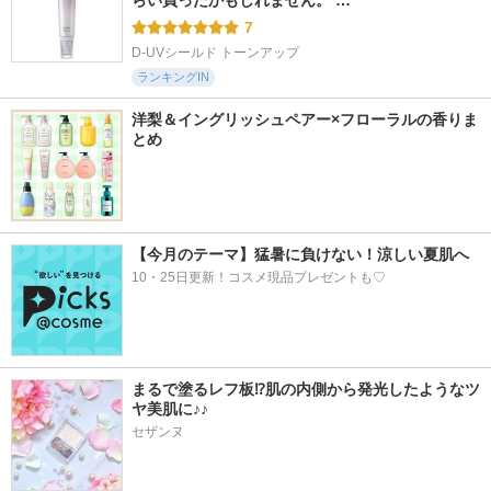
らい買ったかもしれません。 …
7
D-UVシールド トーンアップ
ランキングIN
洋梨＆イングリッシュペアー×フローラルの香りま
とめ
【今月のテーマ】猛暑に負けない！涼しい夏肌へ
10・25日更新！コスメ現品プレゼントも♡
まるで塗るレフ板⁉肌の内側から発光したようなツ
ヤ美肌に♪♪
セザンヌ