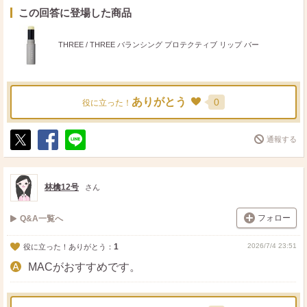
この回答に登場した商品
THREE / THREE バランシング プロテクティブ リップ バー
ありがとう
0
役に立った！
通報する
ポ
シ
送
ス
ェ
る
ト
ア
林檎12号
さん
フォロー
Q&A一覧へ
1
2026/7/4 23:51
役に立った！ありがとう：
MACがおすすめです。