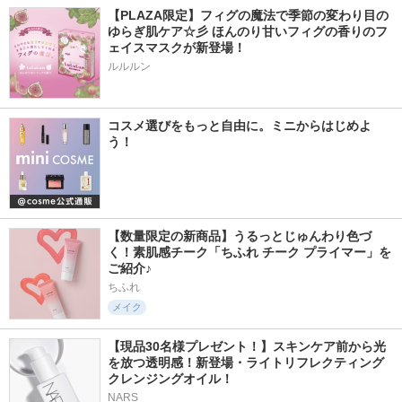
【PLAZA限定】フィグの魔法で季節の変わり目の
ゆらぎ肌ケア☆彡 ほんのり甘いフィグの香りのフ
ェイスマスクが新登場！
ルルルン
コスメ選びをもっと自由に。ミニからはじめよ
う！
【数量限定の新商品】うるっとじゅんわり色づ
く！素肌感チーク「ちふれ チーク プライマー」を
ご紹介♪
ちふれ
メイク
【現品30名様プレゼント！】スキンケア前から光
を放つ透明感！新登場・ライトリフレクティング 
クレンジングオイル！
NARS