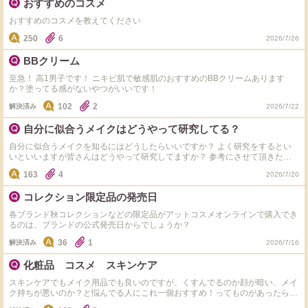
おすすめのコスメ
おすすめのコスメを教えてください
250
6
2026/7/26
BBクリーム
至急！ 高1男子です！ ニキビ肌で敏感肌のおすすめのBBクリームあります
か？塗ってる感がないやつがいいです！
102
2
解決済み
2026/7/22
自分に似合うメイクはどうやって研究してる？
自分に似合うメイクを知るにはどうしたらいいですか？ よく研究をするとい
いといいますが皆さんはどうやって研究してますか？ 参考にさせて頂きたい
です。
163
4
2026/7/20
コレクション限定品の発売日
各ブランド秋コレクションなどの限定品がアットコスメオンラインで購入でき
るのは、ブランドの公式発売日からでしょうか？
36
1
解決済み
2026/7/16
化粧品 コスメ スキンケア
スキンケアでもメイク用品でも良いのですが、くすんでるのか顔が暗い、メイ
ク持ちが悪いのか？と悩んでる人にこれ一個おすすめ！ってものがあったら教
えていただきたいです。 姉にあげたいのですが、肌は強い方かと思います。