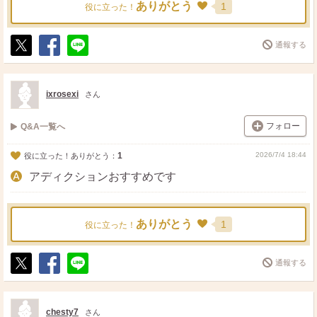
ありがとう
1
役に立った！
通報する
ポ
シ
送
ス
ェ
る
ト
ア
ixrosexi
さん
フォロー
Q&A一覧へ
1
2026/7/4 18:44
役に立った！ありがとう：
アディクションおすすめです
ありがとう
1
役に立った！
通報する
ポ
シ
送
ス
ェ
る
ト
ア
chesty7
さん