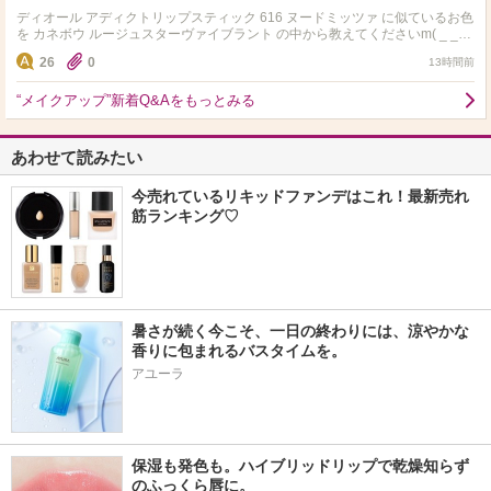
ディオール アディクトリップスティック 616 ヌードミッツァ に似ているお色
を カネボウ ルージュスターヴァイブラント の中から教えてくださいm( _ _
)m よろしくお願いします！
26
0
13時間前
“メイクアップ”新着Q&Aをもっとみる
あわせて読みたい
今売れているリキッドファンデはこれ！最新売れ
筋ランキング♡
暑さが続く今こそ、一日の終わりには、涼やかな
香りに包まれるバスタイムを。
アユーラ
保湿も発色も。ハイブリッドリップで乾燥知らず
のふっくら唇に。