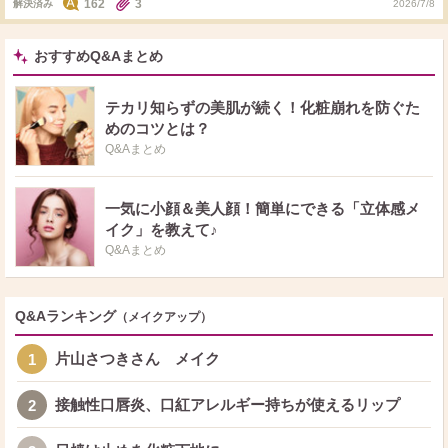
162
3
解決済み
2026/7/8
まず洗顔などでターンオーバーを促す系がいいんでしょうか？ おすすめがあ
ったら教えてください！ できればそんな高くないもので毎日でも使いやすい
ものがあったら嬉しいです。
おすすめQ&Aまとめ
テカリ知らずの美肌が続く！化粧崩れを防ぐた
めのコツとは？
Q&Aまとめ
一気に小顔＆美人顔！簡単にできる「立体感メ
イク」を教えて♪
Q&Aまとめ
Q&Aランキング
（メイクアップ）
片山さつきさん メイク
1
接触性口唇炎、口紅アレルギー持ちが使えるリップ
2