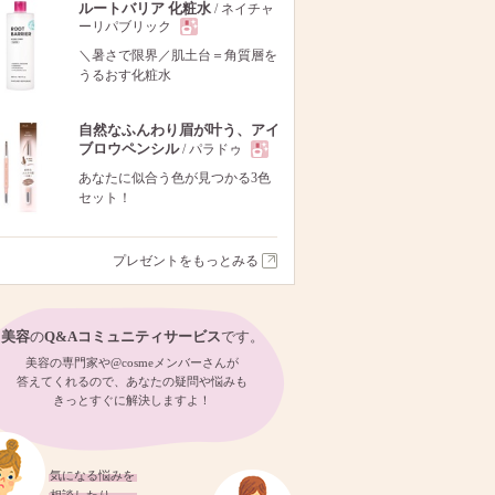
ルートバリア 化粧水
/ ネイチャ
ーリパブリック
現
＼暑さで限界／肌土台＝角質層を
うるおす化粧水
品
自然なふんわり眉が叶う、アイ
ブロウペンシル
/ パラドゥ
現
あなたに似合う色が見つかる3色
セット！
品
プレゼントをもっとみる
美容
の
Q&Aコミュニティサービス
です。
美容の専門家や@cosmeメンバーさんが
答えてくれるので、あなたの疑問や悩みも
きっとすぐに解決しますよ！
気になる悩みを