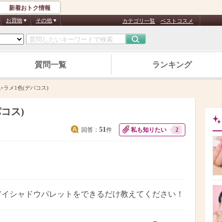
新着おトク情報
お買物
その他
カテゴリ一覧
ベストコスメ
質問一覧
ランキング
+ラメ1色(デパコス)
コス)
51
回答：
件
私も知りたい
2
のアイシャドウパレットをできるだけ教えてください！