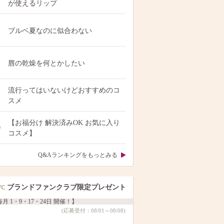
が使えるリップ
ブルベ夏なのに似合わない
唇の乾燥を何とかしたい
流行ってはいないけどおすすめのコ
スメ
【お福分け 解決済みOK お気に入り
0
コスメ】
Q&Aランキングをもっとみる
ブランドファンクラブ限定プレゼント
月 1・9・17・24日 開催！】
(応募受付：08/01～08/08)