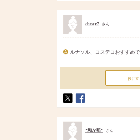
ト
ア
chesty7
さん
ルナソル、コスデコおすすめで
役に立
ポス
シェ
ト
ア
*和か那*
さん