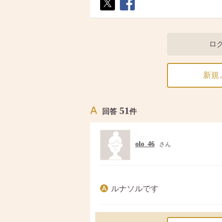
ポス
シェ
ト
ア
ロ
新規
51
回答
件
olo_46
さん
ルナソルです