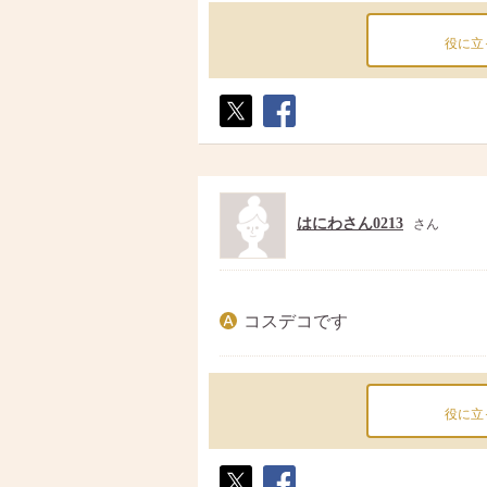
役に立
ポス
シェ
ト
ア
はにわさん0213
さん
コスデコです
役に立