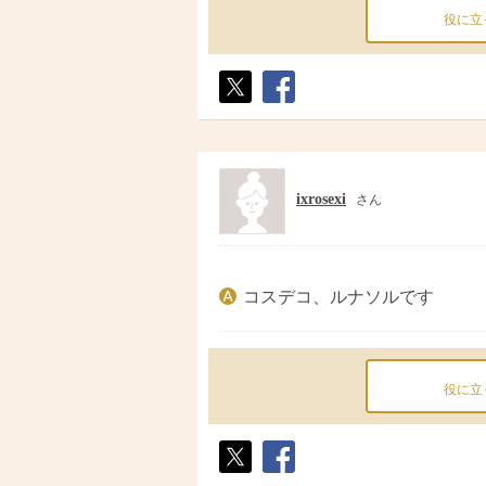
役に立
ポス
シェ
ト
ア
ixrosexi
さん
コスデコ、ルナソルです
役に立
ポス
シェ