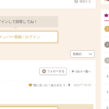
通報する
グインして回答してね！
1
メンバー登録 / ログイン
2
3
フォローする
Q&A一覧へ
4
0
役に立った！ありがとう：
2026/7/7 05:59
5
6