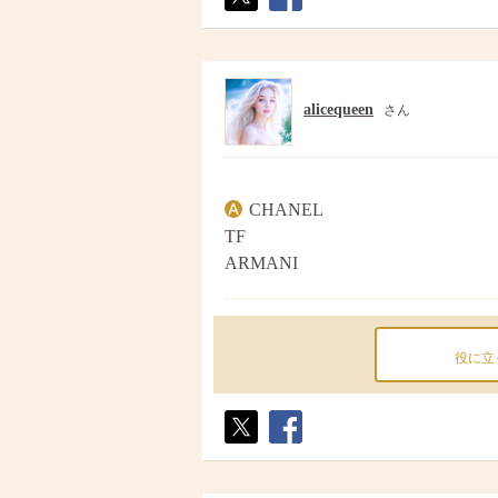
ポス
シェ
ト
ア
alicequeen
さん
CHANEL
TF
ARMANI
役に立
ポス
シェ
ト
ア