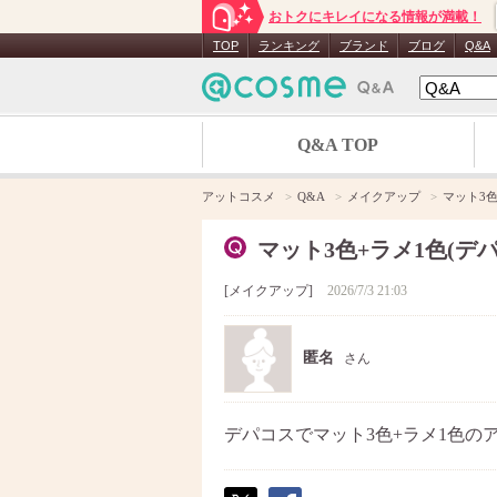
おトクにキレイになる情報が満載！
TOP
ランキング
ブランド
ブログ
Q&A
Q&A TOP
アットコスメ
Q&A
メイクアップ
マット3色
マット3色+ラメ1色(デパ
メイクアップ
2026/7/3 21:03
匿名
さん
デパコスでマット3色+ラメ1色